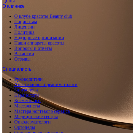
Цены
О клинике
О клубе красоты Beauty club
Пациентам
Лицензии
Политика
Надзорные организации
Наши аппараты красоты
Вопросы и ответы
Вакансии
Отзывы
Специалисты
Руководители
Анестезиологи-реаниматологи
Гинекологи
Кардиологи
Косметологи
Массажисты
Мастера ногтевого сервиса
Медицинские сестры
Онкодерматологи
Ортопеды
Отделение диагностики