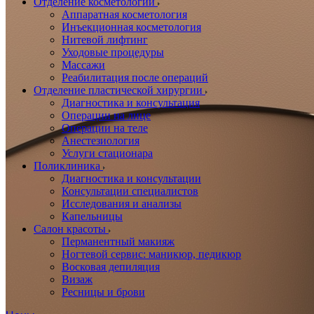
Отделение косметологии
Аппаратная косметология
Инъекционная косметология
Нитевой лифтинг
Уходовые процедуры
Массажи
Реабилитация после операций
Отделение пластической хирургии
Диагностика и консультация
Операции на лице
Операции на теле
Анестезиология
Услуги стационара
Поликлиника
Диагностика и консультации
Консультации специалистов
Исследования и анализы
Капельницы
Салон красоты
Перманентный макияж
Ногтевой сервис: маникюр, педикюр
Восковая депиляция
Визаж
Ресницы и брови