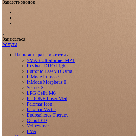
Заказать звонок
Записаться
Услуги
Наши аппараты красоты
SMAS Ultraformer MPT
Revixan DUO Light
Lutronic LaseMD Ultra
InMode Lumecca
InMode Morpheus 8
Scarlet S
LPG Cellu M6
ICOONE Laser Med
Palomar Icon
Palomar Vectus
Endospheres Therapy
GenoLED
Volnewmer
EVA