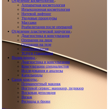
Отделение косметологии
Аппаратная косметология
Инъекционная косметология
Нитевой лифтинг
Уходовые процедуры
Массажи
Реабилитация после операций
Отделение пластической хирургии
Диагностика и консультация
Операции на лице
Операции на теле
Анестезиология
Услуги стационара
Поликлиника
Диагностика и консультации
Консультации специалистов
Исследования и анализы
Капельницы
Салон красоты
Перманентный макияж
Ногтевой сервис: маникюр, педикюр
Восковая депиляция
Визаж
Ресницы и брови