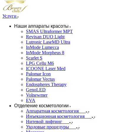
Услуги
Наши аппараты красоты
SMAS Ultraformer MPT
Revixan DUO Light
Lutronic LaseMD Ultra
InMode Lumecca
InMode Morpheus 8
Scarlet S
LPG Cellu M6
ICOONE Laser Med
Palomar Icon
Palomar Vectus
Endospheres Therapy
GenoLED
Volnewmer
EVA
Отделение косметологии
Аппаратная косметология
Инъекционная косметология
Нитевой лифтинг
Уходовые процедуры