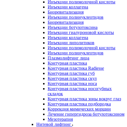
Инъекции полимолочной кислоты
Инъекции коллагена
Биоревитализация
Инъекции полинуклеотидов
Биоревитализация
Инъекции ботулотоксина
Инъекции гиалуроновой кислоты
Инъекции коллагена
Инъекции липолитиков
Инъекции полимолочной кислоты
Инъекции полинуклеотидов
Плазмолифтинг лица
Контурная пластика
Контурная пластика Radiesse
Контурная пластика губ
Контурная пластика скул
Контурная пластика носа
Контурная пластика носогубных
складок
Контурная пластика зоны вокруг глаз
Контурная пластика подбородка
Коррекция мимических морщин
Лечение гипергидроза ботулотоксином
Мезотерапия
Нитевой лифтинг