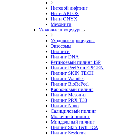
Нитевой лифтинг
Нити APTOS
Нити ONYX
Мезонити
Уходовые процедуры
Уходовые процедуры
Экзосомы
Пилинги
Пилинг DNA
Ретиноевый пилинг ISP
Пилинг PeelArm EPIGEN
Пилинг SKIN TECH
Пилинг Wamiles
Пилинг BioRePeel
Карбоновый пилинг
Пилинг Мезопил
Пилинг PRX-T33
Пилинг Nano
Салициловый пилинг
Молочный пилинг
Миндальный пилинг
Пилинг Skin Tech ТСА
Пилинг Sesderma