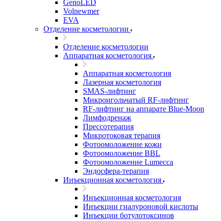
GenoLED
Volnewmer
EVA
Отделение косметологии
Отделение косметологии
Аппаратная косметология
Аппаратная косметология
Лазерная косметология
SMAS-лифтинг
Микроигольчатый RF-лифтинг
RF-лифтинг на аппарате Blue-Moon
Лимфодренаж
Прессотерапия
Микротоковая терапия
Фотоомоложение кожи
Фотоомоложение BBL
Фотоомоложение Lumecca
Эндосфера-терапия
Инъекционная косметология
Инъекционная косметология
Инъекции гиалуроновой кислоты
Инъекции ботулотоксинов