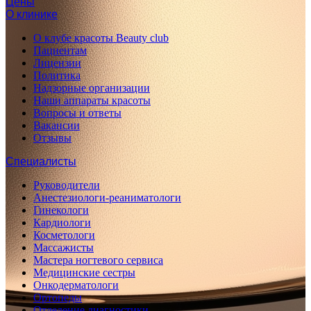
Цены
О клинике
О клубе красоты Beauty club
Пациентам
Лицензии
Политика
Надзорные организации
Наши аппараты красоты
Вопросы и ответы
Вакансии
Отзывы
Специалисты
Руководители
Анестезиологи-реаниматологи
Гинекологи
Кардиологи
Косметологи
Массажисты
Мастера ногтевого сервиса
Медицинские сестры
Онкодерматологи
Ортопеды
Отделение диагностики