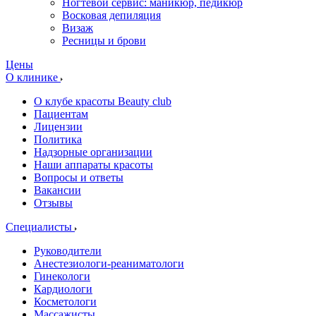
Ногтевой сервис: маникюр, педикюр
Восковая депиляция
Визаж
Ресницы и брови
Цены
О клинике
О клубе красоты Beauty club
Пациентам
Лицензии
Политика
Надзорные организации
Наши аппараты красоты
Вопросы и ответы
Вакансии
Отзывы
Специалисты
Руководители
Анестезиологи-реаниматологи
Гинекологи
Кардиологи
Косметологи
Массажисты