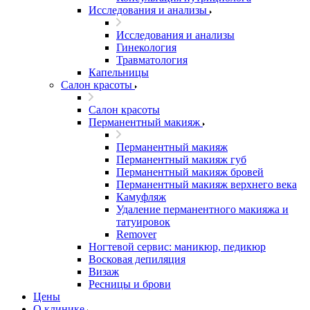
Исследования и анализы
Исследования и анализы
Гинекология
Травматология
Капельницы
Салон красоты
Салон красоты
Перманентный макияж
Перманентный макияж
Перманентный макияж губ
Перманентный макияж бровей
Перманентный макияж верхнего века
Камуфляж
Удаление перманентного макияжа и
татуировок
Remover
Ногтевой сервис: маникюр, педикюр
Восковая депиляция
Визаж
Ресницы и брови
Цены
О клинике