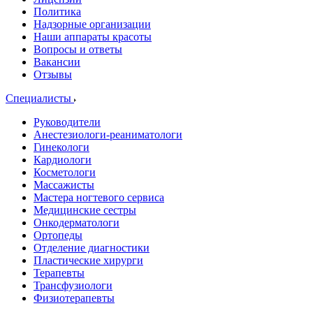
Политика
Надзорные организации
Наши аппараты красоты
Вопросы и ответы
Вакансии
Отзывы
Специалисты
Руководители
Анестезиологи-реаниматологи
Гинекологи
Кардиологи
Косметологи
Массажисты
Мастера ногтевого сервиса
Медицинские сестры
Онкодерматологи
Ортопеды
Отделение диагностики
Пластические хирурги
Терапевты
Трансфузиологи
Физиотерапевты