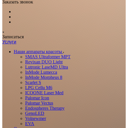
Заказать звонок
Записаться
Услуги
Наши аппараты красоты
SMAS Ultraformer MPT
Revixan DUO Light
Lutronic LaseMD Ultra
InMode Lumecca
InMode Morpheus 8
Scarlet S
LPG Cellu M6
ICOONE Laser Med
Palomar Icon
Palomar Vectus
Endospheres Therapy
GenoLED
Volnewmer
EVA