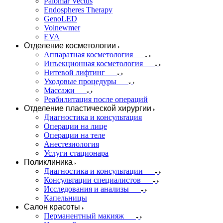
Palomar Vectus
Endospheres Therapy
GenoLED
Volnewmer
EVA
Отделение косметологии
Аппаратная косметология
Инъекционная косметология
Нитевой лифтинг
Уходовые процедуры
Массажи
Реабилитация после операций
Отделение пластической хирургии
Диагностика и консультация
Операции на лице
Операции на теле
Анестезиология
Услуги стационара
Поликлиника
Диагностика и консультации
Консультации специалистов
Исследования и анализы
Капельницы
Салон красоты
Перманентный макияж