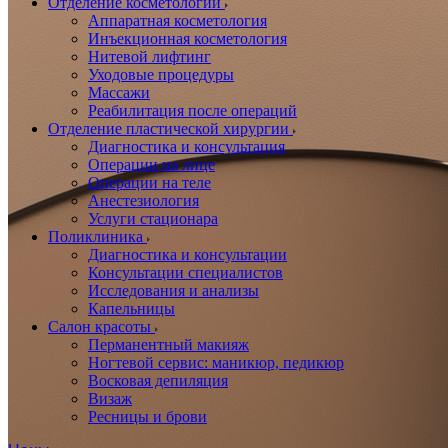
Отделение косметологии
Аппаратная косметология
Инъекционная косметология
Нитевой лифтинг
Уходовые процедуры
Массажи
Реабилитация после операций
Отделение пластической хирургии
Диагностика и консультация
Операции на лице
Операции на теле
Анестезиология
Услуги стационара
Поликлиника
Диагностика и консультации
Консультации специалистов
Исследования и анализы
Капельницы
Салон красоты
Перманентный макияж
Ногтевой сервис: маникюр, педикюр
Восковая депиляция
Визаж
Ресницы и брови