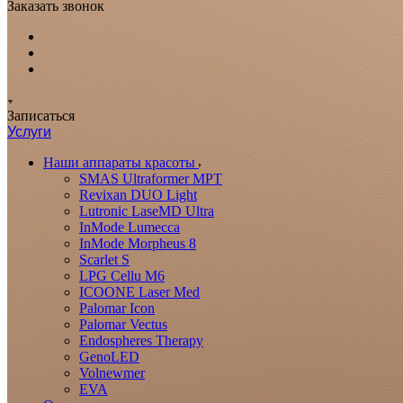
Заказать звонок
Записаться
Услуги
Наши аппараты красоты
SMAS Ultraformer MPT
Revixan DUO Light
Lutronic LaseMD Ultra
InMode Lumecca
InMode Morpheus 8
Scarlet S
LPG Cellu M6
ICOONE Laser Med
Palomar Icon
Palomar Vectus
Endospheres Therapy
GenoLED
Volnewmer
EVA