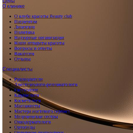
Цены
О клинике
О клубе красоты Beauty club
Пациентам
Лицензии
Политика
Надзорные организации
Наши аппараты красоты
Вопросы и ответы
Вакансии
Отзывы
Специалисты
Руководители
Анестезиологи-реаниматологи
Гинекологи
Кардиологи
Косметологи
Массажисты
Мастера ногтевого сервиса
Медицинские сестры
Онкодерматологи
Ортопеды
Отделение диагностики