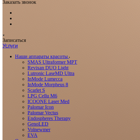
Заказать звонок
Записаться
Услуги
Наши аппараты красоты
SMAS Ultraformer MPT
Revixan DUO Light
Lutronic LaseMD Ultra
InMode Lumecca
InMode Morpheus 8
Scarlet S
LPG Cellu M6
ICOONE Laser Med
Palomar Icon
Palomar Vectus
Endospheres Therapy
GenoLED
Volnewmer
EVA