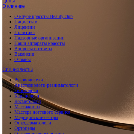
Цены
О клинике
О клубе красоты Beauty club
Пациентам
Лицензии
Политика
Надзорные организации
Наши аппараты красоты
Вопросы и ответы
Вакансии
Отзывы
Специалисты
Руководители
Анестезиологи-реаниматологи
Гинекологи
Кардиологи
Косметологи
Массажисты
Мастера ногтевого сервиса
Медицинские сестры
Онкодерматологи
Ортопеды
Отделение диагностики