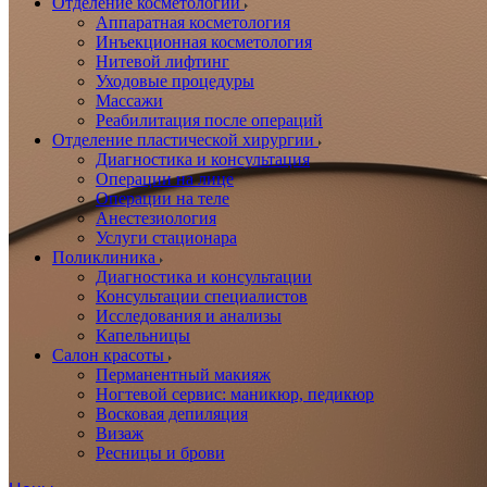
Отделение косметологии
Аппаратная косметология
Инъекционная косметология
Нитевой лифтинг
Уходовые процедуры
Массажи
Реабилитация после операций
Отделение пластической хирургии
Диагностика и консультация
Операции на лице
Операции на теле
Анестезиология
Услуги стационара
Поликлиника
Диагностика и консультации
Консультации специалистов
Исследования и анализы
Капельницы
Салон красоты
Перманентный макияж
Ногтевой сервис: маникюр, педикюр
Восковая депиляция
Визаж
Ресницы и брови