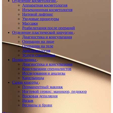
Отделение косметологии
Аппаратная косметология
Инъекционная косметология
Нитевой лифтинг
Уходовые процедуры
Массажи
Реабилитация после операций
Отделение пластической хирургии
Диагностика и консультация
Операции на лице
Операции на теле
Анестезиология
Услуги стационара
Поликлиника
Диагностика и консультации
Консультации специалистов
Исследования и анализы
Капельницы
Салон красоты
Перманентный макияж
Ногтевой сервис: маникюр, педикюр
Восковая депиляция
Визаж
Ресницы и брови