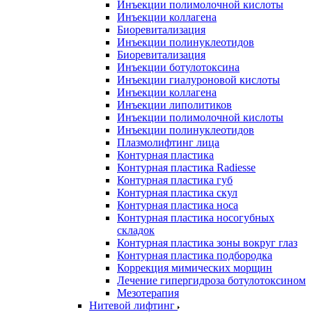
Инъекции полимолочной кислоты
Инъекции коллагена
Биоревитализация
Инъекции полинуклеотидов
Биоревитализация
Инъекции ботулотоксина
Инъекции гиалуроновой кислоты
Инъекции коллагена
Инъекции липолитиков
Инъекции полимолочной кислоты
Инъекции полинуклеотидов
Плазмолифтинг лица
Контурная пластика
Контурная пластика Radiesse
Контурная пластика губ
Контурная пластика скул
Контурная пластика носа
Контурная пластика носогубных
складок
Контурная пластика зоны вокруг глаз
Контурная пластика подбородка
Коррекция мимических морщин
Лечение гипергидроза ботулотоксином
Мезотерапия
Нитевой лифтинг