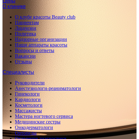
Цены
О клинике
О клубе красоты Beauty club
Пациентам
Лицензии
Политика
Надзорные организации
Наши аппараты красоты
Вопросы и ответы
Вакансии
Отзывы
Специалисты
Руководители
Анестезиологи-реаниматологи
Гинекологи
Кардиологи
Косметологи
Массажисты
Мастера ногтевого сервиса
Медицинские сестры
Онкодерматологи
Ортопеды
Отделение диагностики