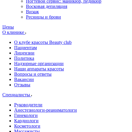
Ногтевой сервис: маникюр, педикюр
Восковая депиляция
Визаж
Ресницы и брови
Цены
О клинике
О клубе красоты Beauty club
Пациентам
Лицензии
Политика
Надзорные организации
Наши аппараты красоты
Вопросы и ответы
Вакансии
Отзывы
Специалисты
Руководители
Анестезиологи-реаниматологи
Гинекологи
Кардиологи
Косметологи
Массажисты