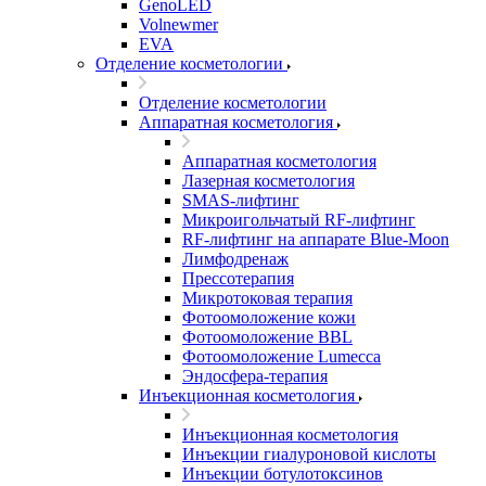
GenoLED
Volnewmer
EVA
Отделение косметологии
Отделение косметологии
Аппаратная косметология
Аппаратная косметология
Лазерная косметология
SMAS-лифтинг
Микроигольчатый RF-лифтинг
RF-лифтинг на аппарате Blue-Moon
Лимфодренаж
Прессотерапия
Микротоковая терапия
Фотоомоложение кожи
Фотоомоложение BBL
Фотоомоложение Lumecca
Эндосфера-терапия
Инъекционная косметология
Инъекционная косметология
Инъекции гиалуроновой кислоты
Инъекции ботулотоксинов