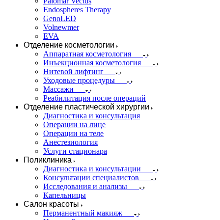
Palomar Vectus
Endospheres Therapy
GenoLED
Volnewmer
EVA
Отделение косметологии
Аппаратная косметология
Инъекционная косметология
Нитевой лифтинг
Уходовые процедуры
Массажи
Реабилитация после операций
Отделение пластической хирургии
Диагностика и консультация
Операции на лице
Операции на теле
Анестезиология
Услуги стационара
Поликлиника
Диагностика и консультации
Консультации специалистов
Исследования и анализы
Капельницы
Салон красоты
Перманентный макияж