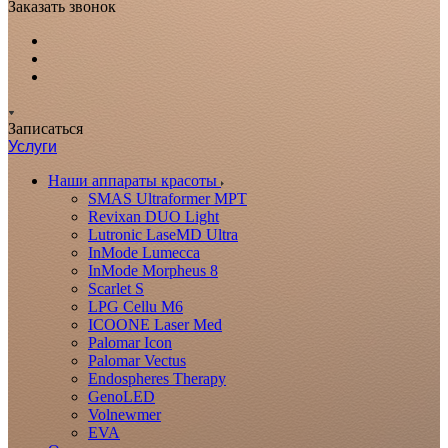
Заказать звонок
Записаться
Услуги
Наши аппараты красоты
SMAS Ultraformer MPT
Revixan DUO Light
Lutronic LaseMD Ultra
InMode Lumecca
InMode Morpheus 8
Scarlet S
LPG Cellu M6
ICOONE Laser Med
Palomar Icon
Palomar Vectus
Endospheres Therapy
GenoLED
Volnewmer
EVA