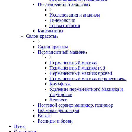
Исследования и анализы
Исследования и анализы
Гинекология
Травматология
Капельницы
Салон красоты
Салон красоты
Перманентный макияж
Перманентный макияж
Перманентный макияж губ
Перманентный макияж бровей
Перманентный макияж верхнего века
Камуфляж
Удаление перманентного макияжа и
татуировок
Remover
Ногтевой сервис: маникюр, педикюр
Восковая депиляция
Визаж
Ресницы и брови
Цены
О клинике