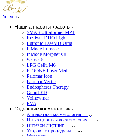
Услуги
Наши аппараты красоты
SMAS Ultraformer MPT
Revixan DUO Light
Lutronic LaseMD Ultra
InMode Lumecca
InMode Morpheus 8
Scarlet S
LPG Cellu M6
ICOONE Laser Med
Palomar Icon
Palomar Vectus
Endospheres Therapy
GenoLED
Volnewmer
EVA
Отделение косметологии
Аппаратная косметология
Инъекционная косметология
Нитевой лифтинг
Уходовые процедуры