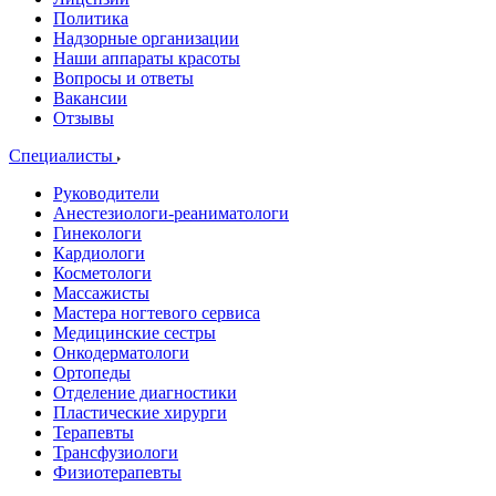
Политика
Надзорные организации
Наши аппараты красоты
Вопросы и ответы
Вакансии
Отзывы
Специалисты
Руководители
Анестезиологи-реаниматологи
Гинекологи
Кардиологи
Косметологи
Массажисты
Мастера ногтевого сервиса
Медицинские сестры
Онкодерматологи
Ортопеды
Отделение диагностики
Пластические хирурги
Терапевты
Трансфузиологи
Физиотерапевты