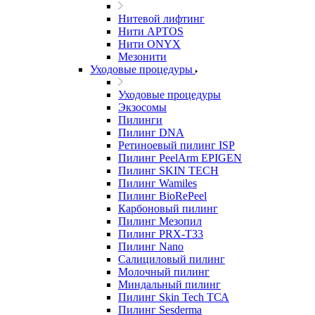
Нитевой лифтинг
Нити APTOS
Нити ONYX
Мезонити
Уходовые процедуры
Уходовые процедуры
Экзосомы
Пилинги
Пилинг DNA
Ретиноевый пилинг ISP
Пилинг PeelArm EPIGEN
Пилинг SKIN TECH
Пилинг Wamiles
Пилинг BioRePeel
Карбоновый пилинг
Пилинг Мезопил
Пилинг PRX-T33
Пилинг Nano
Салициловый пилинг
Молочный пилинг
Миндальный пилинг
Пилинг Skin Tech ТСА
Пилинг Sesderma