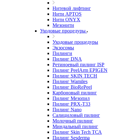
Нитевой лифтинг
Нити APTOS
Нити ONYX
Мезонити
Уходовые процедуры
Уходовые процедуры
Экзосомы
Пилинги
Пилинг DNA
Ретиноевый пилинг ISP
Пилинг PeelArm EPIGEN
Пилинг SKIN TECH
Пилинг Wamiles
Пилинг BioRePeel
Карбоновый пилинг
Пилинг Мезопил
Пилинг PRX-T33
Пилинг Nano
Салициловый пилинг
Молочный пилинг
Миндальный пилинг
Пилинг Skin Tech ТСА
Пилинг Sesderma