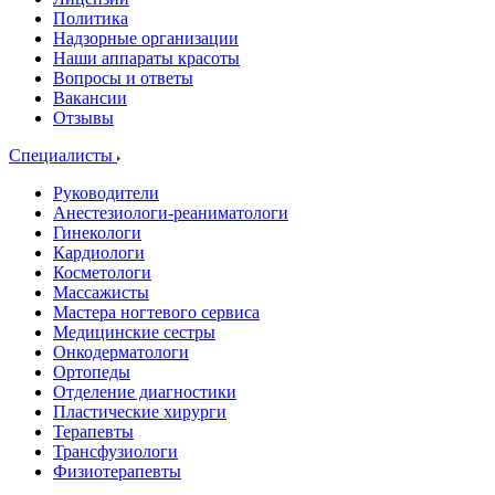
Политика
Надзорные организации
Наши аппараты красоты
Вопросы и ответы
Вакансии
Отзывы
Специалисты
Руководители
Анестезиологи-реаниматологи
Гинекологи
Кардиологи
Косметологи
Массажисты
Мастера ногтевого сервиса
Медицинские сестры
Онкодерматологи
Ортопеды
Отделение диагностики
Пластические хирурги
Терапевты
Трансфузиологи
Физиотерапевты