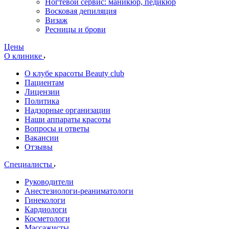
Ногтевой сервис: маникюр, педикюр
Восковая депиляция
Визаж
Ресницы и брови
Цены
О клинике
О клубе красоты Beauty club
Пациентам
Лицензии
Политика
Надзорные организации
Наши аппараты красоты
Вопросы и ответы
Вакансии
Отзывы
Специалисты
Руководители
Анестезиологи-реаниматологи
Гинекологи
Кардиологи
Косметологи
Массажисты