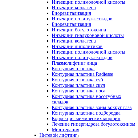
Инъекции полимолочной кислоты
Инъекции коллагена
Биоревитализация
Инъекции полинуклеотидов
Биоревитализация
Инъекции ботулотоксина
Инъекции гиалуроновой кислоты
Инъекции коллагена
Инъекции липолитиков
Инъекции полимолочной кислоты
Инъекции полинуклеотидов
Плазмолифтинг лица
Контурная пластика
Контурная пластика Radiesse
Контурная пластика губ
Контурная пластика скул
Контурная пластика носа
Контурная пластика носогубных
складок
Контурная пластика зоны вокруг глаз
Контурная пластика подбородка
Коррекция мимических морщин
Лечение гипергидроза ботулотоксином
Мезотерапия
Нитевой лифтинг