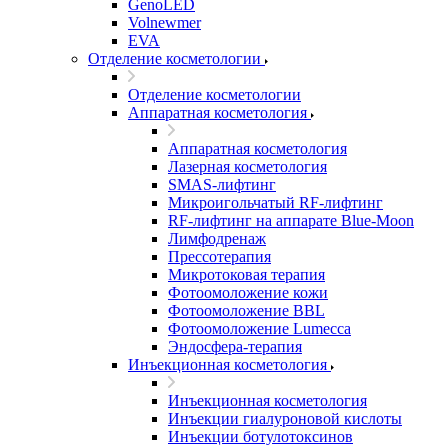
GenoLED
Volnewmer
EVA
Отделение косметологии
Отделение косметологии
Аппаратная косметология
Аппаратная косметология
Лазерная косметология
SMAS-лифтинг
Микроигольчатый RF-лифтинг
RF-лифтинг на аппарате Blue-Moon
Лимфодренаж
Прессотерапия
Микротоковая терапия
Фотоомоложение кожи
Фотоомоложение BBL
Фотоомоложение Lumecca
Эндосфера-терапия
Инъекционная косметология
Инъекционная косметология
Инъекции гиалуроновой кислоты
Инъекции ботулотоксинов