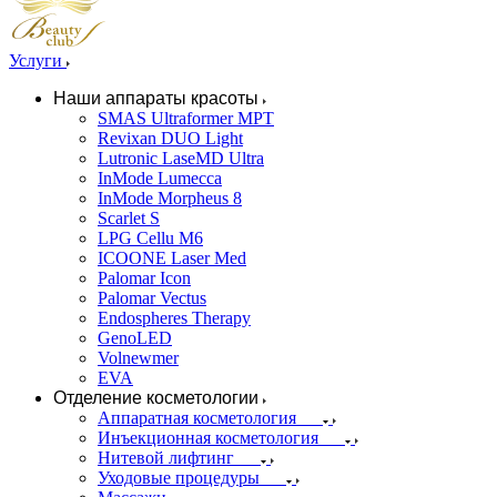
Услуги
Наши аппараты красоты
SMAS Ultraformer MPT
Revixan DUO Light
Lutronic LaseMD Ultra
InMode Lumecca
InMode Morpheus 8
Scarlet S
LPG Cellu M6
ICOONE Laser Med
Palomar Icon
Palomar Vectus
Endospheres Therapy
GenoLED
Volnewmer
EVA
Отделение косметологии
Аппаратная косметология
Инъекционная косметология
Нитевой лифтинг
Уходовые процедуры