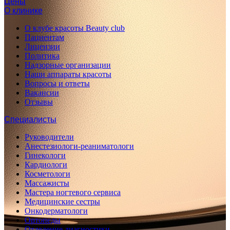
Цены
О клинике
О клубе красоты Beauty club
Пациентам
Лицензии
Политика
Надзорные организации
Наши аппараты красоты
Вопросы и ответы
Вакансии
Отзывы
Специалисты
Руководители
Анестезиологи-реаниматологи
Гинекологи
Кардиологи
Косметологи
Массажисты
Мастера ногтевого сервиса
Медицинские сестры
Онкодерматологи
Ортопеды
Отделение диагностики