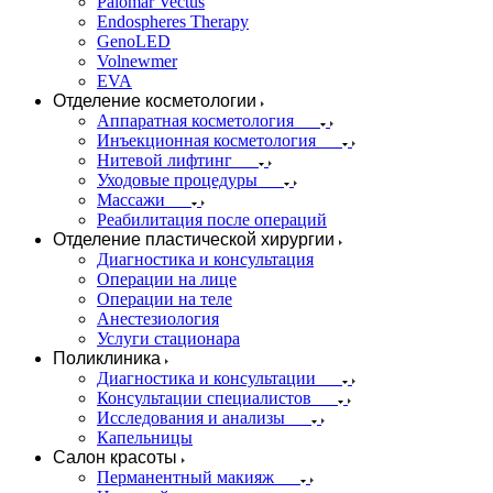
Palomar Vectus
Endospheres Therapy
GenoLED
Volnewmer
EVA
Отделение косметологии
Аппаратная косметология
Инъекционная косметология
Нитевой лифтинг
Уходовые процедуры
Массажи
Реабилитация после операций
Отделение пластической хирургии
Диагностика и консультация
Операции на лице
Операции на теле
Анестезиология
Услуги стационара
Поликлиника
Диагностика и консультации
Консультации специалистов
Исследования и анализы
Капельницы
Салон красоты
Перманентный макияж