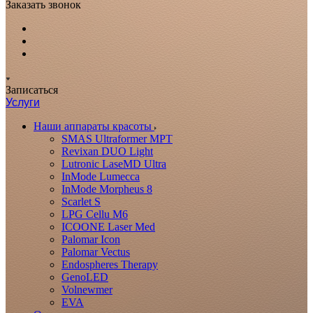
Заказать звонок
Записаться
Услуги
Наши аппараты красоты
SMAS Ultraformer MPT
Revixan DUO Light
Lutronic LaseMD Ultra
InMode Lumecca
InMode Morpheus 8
Scarlet S
LPG Cellu M6
ICOONE Laser Med
Palomar Icon
Palomar Vectus
Endospheres Therapy
GenoLED
Volnewmer
EVA