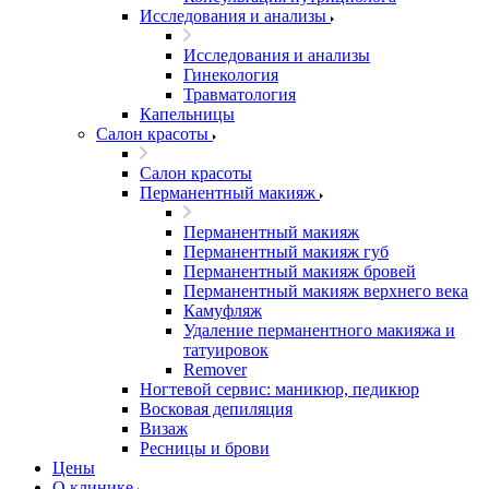
Исследования и анализы
Исследования и анализы
Гинекология
Травматология
Капельницы
Салон красоты
Салон красоты
Перманентный макияж
Перманентный макияж
Перманентный макияж губ
Перманентный макияж бровей
Перманентный макияж верхнего века
Камуфляж
Удаление перманентного макияжа и
татуировок
Remover
Ногтевой сервис: маникюр, педикюр
Восковая депиляция
Визаж
Ресницы и брови
Цены
О клинике