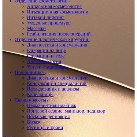
Отделение косметологии
Аппаратная косметология
Инъекционная косметология
Нитевой лифтинг
Уходовые процедуры
Массажи
Реабилитация после операций
Отделение пластической хирургии
Диагностика и консультация
Операции на лице
Операции на теле
Анестезиология
Услуги стационара
Поликлиника
Диагностика и консультации
Консультации специалистов
Исследования и анализы
Капельницы
Салон красоты
Перманентный макияж
Ногтевой сервис: маникюр, педикюр
Восковая депиляция
Визаж
Ресницы и брови