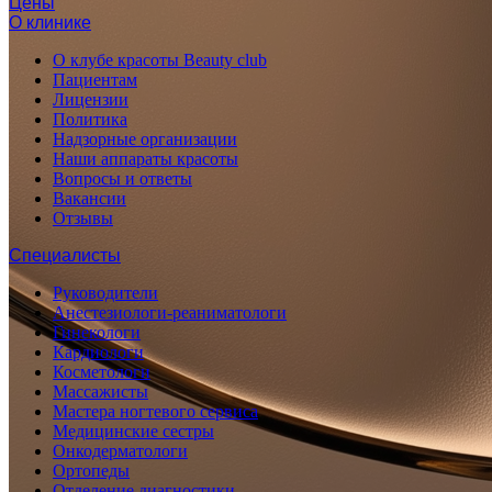
Цены
О клинике
О клубе красоты Beauty club
Пациентам
Лицензии
Политика
Надзорные организации
Наши аппараты красоты
Вопросы и ответы
Вакансии
Отзывы
Специалисты
Руководители
Анестезиологи-реаниматологи
Гинекологи
Кардиологи
Косметологи
Массажисты
Мастера ногтевого сервиса
Медицинские сестры
Онкодерматологи
Ортопеды
Отделение диагностики