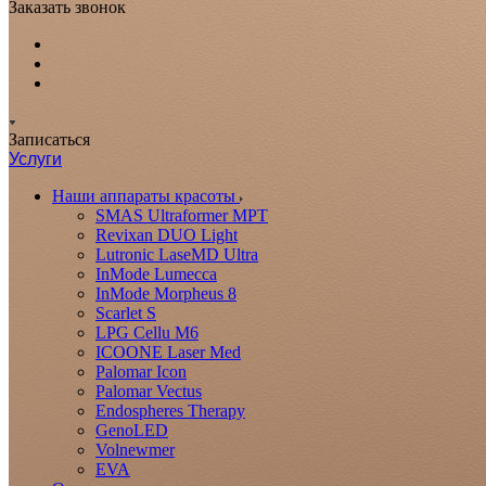
Заказать звонок
Записаться
Услуги
Наши аппараты красоты
SMAS Ultraformer MPT
Revixan DUO Light
Lutronic LaseMD Ultra
InMode Lumecca
InMode Morpheus 8
Scarlet S
LPG Cellu M6
ICOONE Laser Med
Palomar Icon
Palomar Vectus
Endospheres Therapy
GenoLED
Volnewmer
EVA