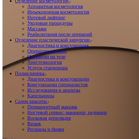
Отделение косметологии
Аппаратная косметология
Инъекционная косметология
Нитевой лифтинг
Уходовые процедуры
Массажи
Реабилитация после операций
Отделение пластической хирургии
Диагностика и консультация
Операции на лице
Операции на теле
Анестезиология
Услуги стационара
Поликлиника
Диагностика и консультации
Консультации специалистов
Исследования и анализы
Капельницы
Салон красоты
Перманентный макияж
Ногтевой сервис: маникюр, педикюр
Восковая депиляция
Визаж
Ресницы и брови