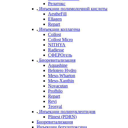
Релатокс
Инъекции полимолочной кислоты
AestheFill
Ellagen
Repart
Инъекции коллагена
Collost
Collost Micro
NITHYA
Radiesse
СФЕРОгель
Биоревитализация
Aquashine
Belotero Hydro
Meso-Wharton
Meso-Xanthin
Novacutan
Profhilo
Repart
Revi
Teosyal
Инъекции полинуклеотидов
Plinest (PDRN)
Биоревитализация
Инъекции ботулотоксина