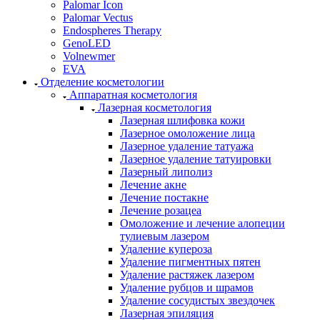
Palomar Icon
Palomar Vectus
Endospheres Therapy
GenoLED
Volnewmer
EVA
Отделение косметологии
Аппаратная косметология
Лазерная косметология
Лазерная шлифовка кожи
Лазерное омоложение лица
Лазерное удаление татуажа
Лазерное удаление татуировки
Лазерный липолиз
Лечение акне
Лечение постакне
Лечение розацеа
Омоложение и лечение алопеции
тулиевым лазером
Удаление купероза
Удаление пигментных пятен
Удаление растяжек лазером
Удаление рубцов и шрамов
Удаление сосудистых звездочек
Лазерная эпиляция