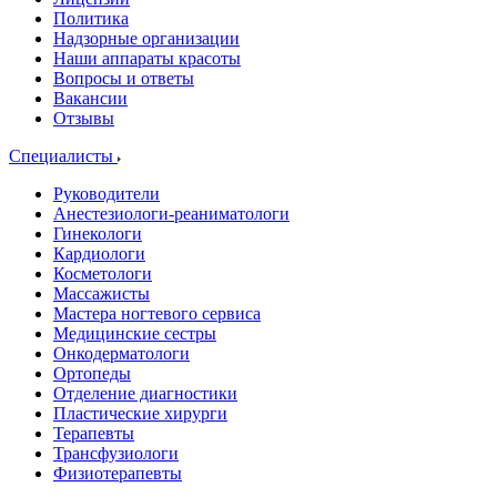
Политика
Надзорные организации
Наши аппараты красоты
Вопросы и ответы
Вакансии
Отзывы
Специалисты
Руководители
Анестезиологи-реаниматологи
Гинекологи
Кардиологи
Косметологи
Массажисты
Мастера ногтевого сервиса
Медицинские сестры
Онкодерматологи
Ортопеды
Отделение диагностики
Пластические хирурги
Терапевты
Трансфузиологи
Физиотерапевты