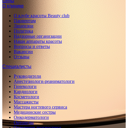
Цены
О клинике
О клубе красоты Beauty club
Пациентам
Лицензии
Политика
Надзорные организации
Наши аппараты красоты
Вопросы и ответы
Вакансии
Отзывы
Специалисты
Руководители
Анестезиологи-реаниматологи
Гинекологи
Кардиологи
Косметологи
Массажисты
Мастера ногтевого сервиса
Медицинские сестры
Онкодерматологи
Ортопеды
Отделение диагностики