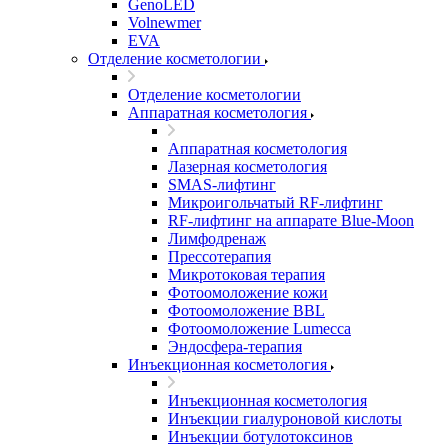
GenoLED
Volnewmer
EVA
Отделение косметологии
Отделение косметологии
Аппаратная косметология
Аппаратная косметология
Лазерная косметология
SMAS-лифтинг
Микроигольчатый RF-лифтинг
RF-лифтинг на аппарате Blue-Moon
Лимфодренаж
Прессотерапия
Микротоковая терапия
Фотоомоложение кожи
Фотоомоложение BBL
Фотоомоложение Lumecca
Эндосфера-терапия
Инъекционная косметология
Инъекционная косметология
Инъекции гиалуроновой кислоты
Инъекции ботулотоксинов