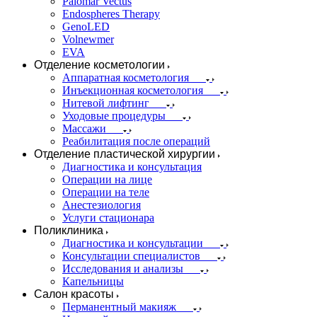
Palomar Vectus
Endospheres Therapy
GenoLED
Volnewmer
EVA
Отделение косметологии
Аппаратная косметология
Инъекционная косметология
Нитевой лифтинг
Уходовые процедуры
Массажи
Реабилитация после операций
Отделение пластической хирургии
Диагностика и консультация
Операции на лице
Операции на теле
Анестезиология
Услуги стационара
Поликлиника
Диагностика и консультации
Консультации специалистов
Исследования и анализы
Капельницы
Салон красоты
Перманентный макияж