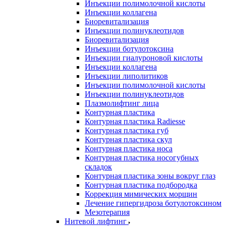
Инъекции полимолочной кислоты
Инъекции коллагена
Биоревитализация
Инъекции полинуклеотидов
Биоревитализация
Инъекции ботулотоксина
Инъекции гиалуроновой кислоты
Инъекции коллагена
Инъекции липолитиков
Инъекции полимолочной кислоты
Инъекции полинуклеотидов
Плазмолифтинг лица
Контурная пластика
Контурная пластика Radiesse
Контурная пластика губ
Контурная пластика скул
Контурная пластика носа
Контурная пластика носогубных
складок
Контурная пластика зоны вокруг глаз
Контурная пластика подбородка
Коррекция мимических морщин
Лечение гипергидроза ботулотоксином
Мезотерапия
Нитевой лифтинг