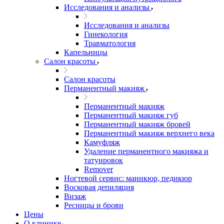
Исследования и анализы
Исследования и анализы
Гинекология
Травматология
Капельницы
Салон красоты
Салон красоты
Перманентный макияж
Перманентный макияж
Перманентный макияж губ
Перманентный макияж бровей
Перманентный макияж верхнего века
Камуфляж
Удаление перманентного макияжа и
татуировок
Remover
Ногтевой сервис: маникюр, педикюр
Восковая депиляция
Визаж
Ресницы и брови
Цены
О клинике