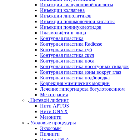
Инъекции гиалуроновой кислоты
Инъекции коллагена
Инъекции липолитиков
Инъекции полимолочной кислоты
Инъекции полинуклеотидов
Плазмолифтинг лица
Контурная пластика
Контурная пластика Radiesse
Контурная пластика губ
Контурная пластика скул
Контурная пластика носа
Контурная пластика носогубных складок
Контурная пластика зоны вокруг глаз
Контурная пластика подбородка
Коррекция мимических морщин
Лечение гипергидроза ботулотоксином
Мезотерапия
Нитевой лифтинг
Нити APTOS
Нити ONYX
Мезонити
Уходовые процедуры
Экзосомы
Пилинги
Пилинг DNA