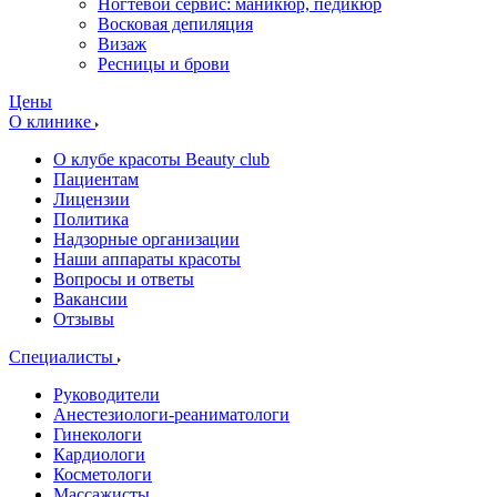
Ногтевой сервис: маникюр, педикюр
Восковая депиляция
Визаж
Ресницы и брови
Цены
О клинике
О клубе красоты Beauty club
Пациентам
Лицензии
Политика
Надзорные организации
Наши аппараты красоты
Вопросы и ответы
Вакансии
Отзывы
Специалисты
Руководители
Анестезиологи-реаниматологи
Гинекологи
Кардиологи
Косметологи
Массажисты