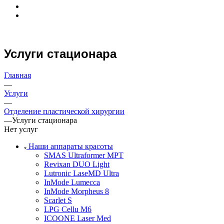
Услуги стационара
Главная
—
Услуги
—
Отделение пластической хирургии
—
Услуги стационара
Нет услуг
Наши аппараты красоты
SMAS Ultraformer MPT
Revixan DUO Light
Lutronic LaseMD Ultra
InMode Lumecca
InMode Morpheus 8
Scarlet S
LPG Cellu M6
ICOONE Laser Med