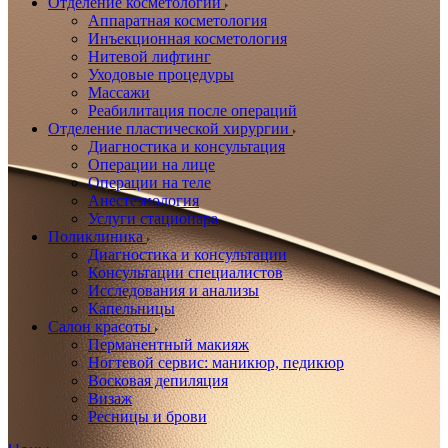
Отделение косметологии
Аппаратная косметология
Инъекционная косметология
Нитевой лифтинг
Уходовые процедуры
Массажи
Реабилитация после операций
Отделение пластической хирургии
Диагностика и консультация
Операции на лице
Операции на теле
Анестезиология
Услуги стационара
Поликлиника
Диагностика и консультации
Консультации специалистов
Исследования и анализы
Капельницы
Салон красоты
Перманентный макияж
Ногтевой сервис: маникюр, педикюр
Восковая депиляция
Визаж
Ресницы и брови