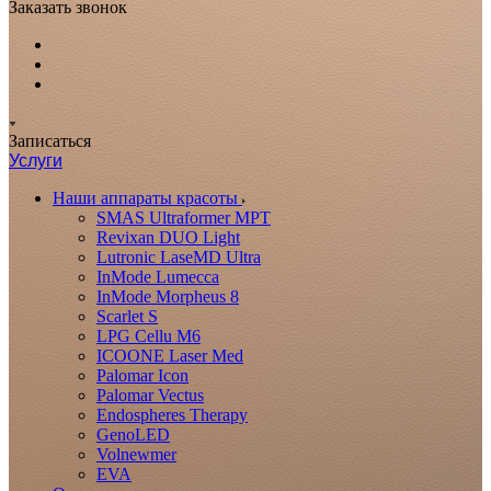
Заказать звонок
Записаться
Услуги
Наши аппараты красоты
SMAS Ultraformer MPT
Revixan DUO Light
Lutronic LaseMD Ultra
InMode Lumecca
InMode Morpheus 8
Scarlet S
LPG Cellu M6
ICOONE Laser Med
Palomar Icon
Palomar Vectus
Endospheres Therapy
GenoLED
Volnewmer
EVA