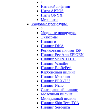
Нитевой лифтинг
Нити APTOS
Нити ONYX
Мезонити
Уходовые процедуры
Уходовые процедуры
Экзосомы
Пилинги
Пилинг DNA
Ретиноевый пилинг ISP
Пилинг PeelArm EPIGEN
Пилинг SKIN TECH
Пилинг Wamiles
Пилинг BioRePeel
Карбоновый пилинг
Пилинг Мезопил
Пилинг PRX-T33
Пилинг Nano
Салициловый пилинг
Молочный пилинг
Миндальный пилинг
Пилинг Skin Tech ТСА
Пилинг Sesderma