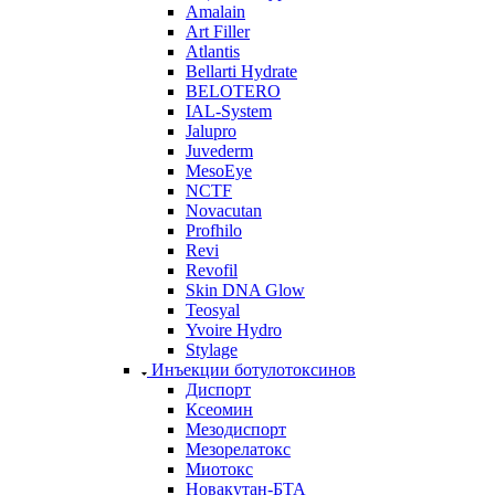
Amalain
Art Filler
Atlantis
Bellarti Hydrate
BELOTERO
IAL-System
Jalupro
Juvederm
MesoEye
NCTF
Novacutan
Profhilo
Revi
Revofil
Skin DNA Glow
Teosyal
Yvoire Hydro
Stylage
Инъекции ботулотоксинов
Диспорт
Ксеомин
Мезодиспорт
Мезорелатокс
Миотокс
Новакутан-БТА