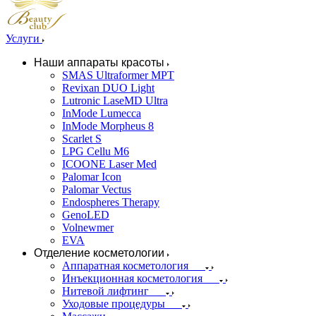
Услуги
Наши аппараты красоты
SMAS Ultraformer MPT
Revixan DUO Light
Lutronic LaseMD Ultra
InMode Lumecca
InMode Morpheus 8
Scarlet S
LPG Cellu M6
ICOONE Laser Med
Palomar Icon
Palomar Vectus
Endospheres Therapy
GenoLED
Volnewmer
EVA
Отделение косметологии
Аппаратная косметология
Инъекционная косметология
Нитевой лифтинг
Уходовые процедуры