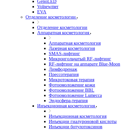
GenoLED
Volnewmer
EVA
Отделение косметологии
Отделение косметологии
Аппаратная косметология
Аппаратная косметология
Лазерная косметология
SMAS-лифтинг
Микроигольчатый RF-лифтинг
RF-лифтинг на аппарате Blue-Moon
Лимфодренаж
Прессотерапия
Микротоковая терапия
Фотоомоложение кожи
Фотоомоложение BBL
Фотоомоложение Lumecca
Эндосфера-терапия
Инъекционная косметология
Инъекционная косметология
Инъекции гиалуроновой кислоты
Инъекции ботулотоксинов