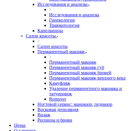
Исследования и анализы
Исследования и анализы
Гинекология
Травматология
Капельницы
Салон красоты
Салон красоты
Перманентный макияж
Перманентный макияж
Перманентный макияж губ
Перманентный макияж бровей
Перманентный макияж верхнего века
Камуфляж
Удаление перманентного макияжа и
татуировок
Remover
Ногтевой сервис: маникюр, педикюр
Восковая депиляция
Визаж
Ресницы и брови
Цены
О клинике