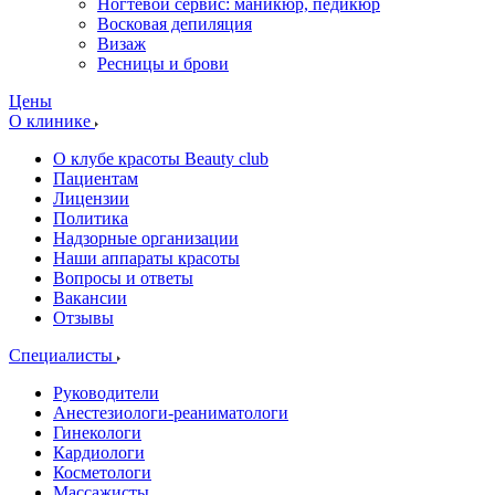
Ногтевой сервис: маникюр, педикюр
Восковая депиляция
Визаж
Ресницы и брови
Цены
О клинике
О клубе красоты Beauty club
Пациентам
Лицензии
Политика
Надзорные организации
Наши аппараты красоты
Вопросы и ответы
Вакансии
Отзывы
Специалисты
Руководители
Анестезиологи-реаниматологи
Гинекологи
Кардиологи
Косметологи
Массажисты