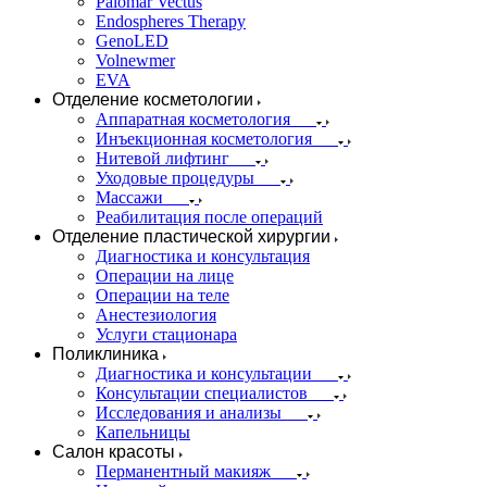
Palomar Vectus
Endospheres Therapy
GenoLED
Volnewmer
EVA
Отделение косметологии
Аппаратная косметология
Инъекционная косметология
Нитевой лифтинг
Уходовые процедуры
Массажи
Реабилитация после операций
Отделение пластической хирургии
Диагностика и консультация
Операции на лице
Операции на теле
Анестезиология
Услуги стационара
Поликлиника
Диагностика и консультации
Консультации специалистов
Исследования и анализы
Капельницы
Салон красоты
Перманентный макияж