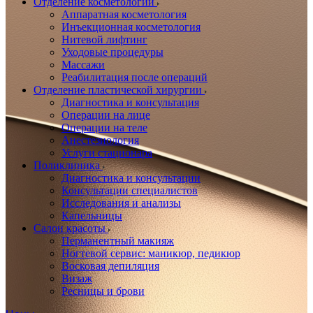
Отделение косметологии
Аппаратная косметология
Инъекционная косметология
Нитевой лифтинг
Уходовые процедуры
Массажи
Реабилитация после операций
Отделение пластической хирургии
Диагностика и консультация
Операции на лице
Операции на теле
Анестезиология
Услуги стационара
Поликлиника
Диагностика и консультации
Консультации специалистов
Исследования и анализы
Капельницы
Салон красоты
Перманентный макияж
Ногтевой сервис: маникюр, педикюр
Восковая депиляция
Визаж
Ресницы и брови