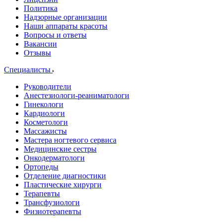
Политика
Надзорные организации
Наши аппараты красоты
Вопросы и ответы
Вакансии
Отзывы
Специалисты
Руководители
Анестезиологи-реаниматологи
Гинекологи
Кардиологи
Косметологи
Массажисты
Мастера ногтевого сервиса
Медицинские сестры
Онкодерматологи
Ортопеды
Отделение диагностики
Пластические хирурги
Терапевты
Трансфузиологи
Физиотерапевты