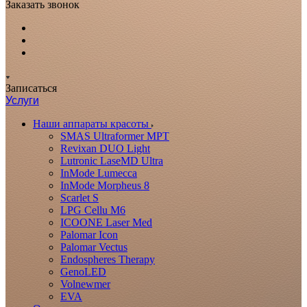
Заказать звонок
Записаться
Услуги
Наши аппараты красоты
SMAS Ultraformer MPT
Revixan DUO Light
Lutronic LaseMD Ultra
InMode Lumecca
InMode Morpheus 8
Scarlet S
LPG Cellu M6
ICOONE Laser Med
Palomar Icon
Palomar Vectus
Endospheres Therapy
GenoLED
Volnewmer
EVA