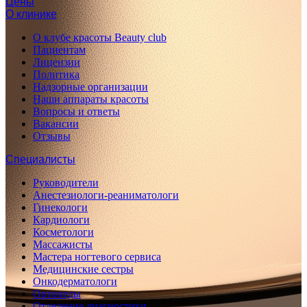
Цены
О клинике
О клубе красоты Beauty club
Пациентам
Лицензии
Политика
Надзорные организации
Наши аппараты красоты
Вопросы и ответы
Вакансии
Отзывы
Специалисты
Руководители
Анестезиологи-реаниматологи
Гинекологи
Кардиологи
Косметологи
Массажисты
Мастера ногтевого сервиса
Медицинские сестры
Онкодерматологи
Ортопеды
Отделение диагностики