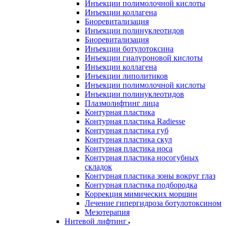
Инъекции полимолочной кислоты
Инъекции коллагена
Биоревитализация
Инъекции полинуклеотидов
Биоревитализация
Инъекции ботулотоксина
Инъекции гиалуроновой кислоты
Инъекции коллагена
Инъекции липолитиков
Инъекции полимолочной кислоты
Инъекции полинуклеотидов
Плазмолифтинг лица
Контурная пластика
Контурная пластика Radiesse
Контурная пластика губ
Контурная пластика скул
Контурная пластика носа
Контурная пластика носогубных
складок
Контурная пластика зоны вокруг глаз
Контурная пластика подбородка
Коррекция мимических морщин
Лечение гипергидроза ботулотоксином
Мезотерапия
Нитевой лифтинг