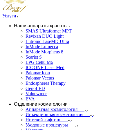
Услуги
Наши аппараты красоты
SMAS Ultraformer MPT
Revixan DUO Light
Lutronic LaseMD Ultra
InMode Lumecca
InMode Morpheus 8
Scarlet S
LPG Cellu M6
ICOONE Laser Med
Palomar Icon
Palomar Vectus
Endospheres Therapy
GenoLED
Volnewmer
EVA
Отделение косметологии
Аппаратная косметология
Инъекционная косметология
Нитевой лифтинг
Уходовые процедуры