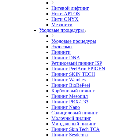
Нитевой лифтинг
Нити APTOS
Нити ONYX
Мезонити
Уходовые процедуры
Уходовые процедуры
Экзосомы
Пилинги
Пилинг DNA
Ретиноевый пилинг ISP
Пилинг PeelArm EPIGEN
Пилинг SKIN TECH
Пилинг Wamiles
Пилинг BioRePeel
Карбоновый пилинг
Пилинг Мезопил
Пилинг PRX-T33
Пилинг Nano
Салициловый пилинг
Молочный пилинг
Миндальный пилинг
Пилинг Skin Tech ТСА
Пилинг Sesderma