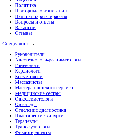
Политика
Надзорные организации
Наши аппараты красоты
Вопросы и ответы
Вакансии
Отзывы
Специалисты
Руководители
Анестезиологи-реаниматологи
Гинекологи
Кардиологи
Косметологи
Массажисты
Мастера ногтевого сервиса
Медицинские сестры
Онкодерматологи
Ортопеды
Отделение диагностики
Пластические хирурги
Терапевты
Трансфузиологи
Физиотерапевты