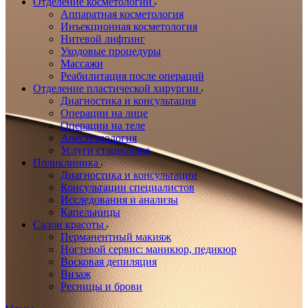
Отделение косметологии
Аппаратная косметология
Инъекционная косметология
Нитевой лифтинг
Уходовые процедуры
Массажи
Реабилитация после операций
Отделение пластической хирургии
Диагностика и консультация
Операции на лице
Операции на теле
Анестезиология
Услуги стационара
Поликлиника
Диагностика и консультации
Консультации специалистов
Исследования и анализы
Капельницы
Салон красоты
Перманентный макияж
Ногтевой сервис: маникюр, педикюр
Восковая депиляция
Визаж
Ресницы и брови