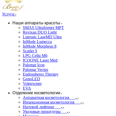
Услуги
Наши аппараты красоты
SMAS Ultraformer MPT
Revixan DUO Light
Lutronic LaseMD Ultra
InMode Lumecca
InMode Morpheus 8
Scarlet S
LPG Cellu M6
ICOONE Laser Med
Palomar Icon
Palomar Vectus
Endospheres Therapy
GenoLED
Volnewmer
EVA
Отделение косметологии
Аппаратная косметология
Инъекционная косметология
Нитевой лифтинг
Уходовые процедуры