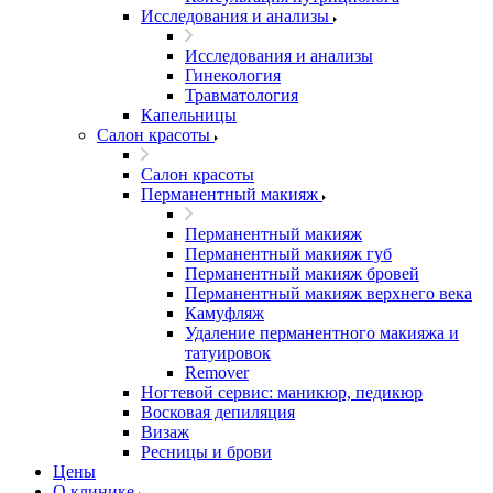
Исследования и анализы
Исследования и анализы
Гинекология
Травматология
Капельницы
Салон красоты
Салон красоты
Перманентный макияж
Перманентный макияж
Перманентный макияж губ
Перманентный макияж бровей
Перманентный макияж верхнего века
Камуфляж
Удаление перманентного макияжа и
татуировок
Remover
Ногтевой сервис: маникюр, педикюр
Восковая депиляция
Визаж
Ресницы и брови
Цены
О клинике