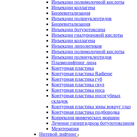
Инъекции полимолочной кислоты
Инъекции коллагена
Биоревитализация
Инъекции полинуклеотидов
Биоревитализация
Инъекции ботулотоксина
Инъекции гиалуроновой кислоты
Инъекции коллагена
Инъекции липолитиков
Инъекции полимолочной кислоты
Инъекции полинуклеотидов
Плазмолифтинг лица
Контурная пластика
Контурная пластика Radiesse
Контурная пластика губ
Контурная пластика скул
Контурная пластика носа
Контурная пластика носогубных
складок
Контурная пластика зоны вокруг глаз
Контурная пластика подбородка
Коррекция мимических морщин
Лечение гипергидроза ботулотоксином
Мезотерапия
Нитевой лифтинг