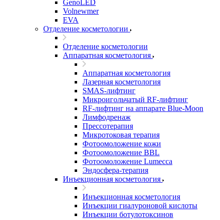
GenoLED
Volnewmer
EVA
Отделение косметологии
Отделение косметологии
Аппаратная косметология
Аппаратная косметология
Лазерная косметология
SMAS-лифтинг
Микроигольчатый RF-лифтинг
RF-лифтинг на аппарате Blue-Moon
Лимфодренаж
Прессотерапия
Микротоковая терапия
Фотоомоложение кожи
Фотоомоложение BBL
Фотоомоложение Lumecca
Эндосфера-терапия
Инъекционная косметология
Инъекционная косметология
Инъекции гиалуроновой кислоты
Инъекции ботулотоксинов