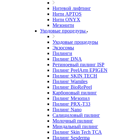
Нитевой лифтинг
Нити APTOS
Нити ONYX
Мезонити
Уходовые процедуры
Уходовые процедуры
Экзосомы
Пилинги
Пилинг DNA
Ретиноевый пилинг ISP
Пилинг PeelArm EPIGEN
Пилинг SKIN TECH
Пилинг Wamiles
Пилинг BioRePeel
Карбоновый пилинг
Пилинг Мезопил
Пилинг PRX-T33
Пилинг Nano
Салициловый пилинг
Молочный пилинг
Миндальный пилинг
Пилинг Skin Tech ТСА
Пилинг Sesderma