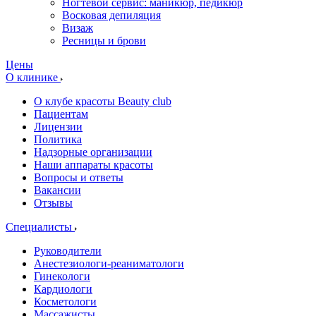
Ногтевой сервис: маникюр, педикюр
Восковая депиляция
Визаж
Ресницы и брови
Цены
О клинике
О клубе красоты Beauty club
Пациентам
Лицензии
Политика
Надзорные организации
Наши аппараты красоты
Вопросы и ответы
Вакансии
Отзывы
Специалисты
Руководители
Анестезиологи-реаниматологи
Гинекологи
Кардиологи
Косметологи
Массажисты