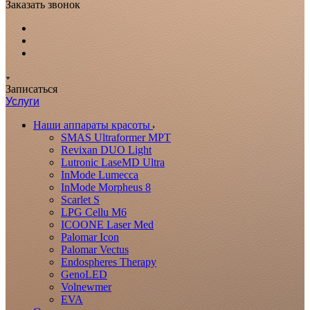
Заказать звонок
Записаться
Услуги
Наши аппараты красоты
SMAS Ultraformer MPT
Revixan DUO Light
Lutronic LaseMD Ultra
InMode Lumecca
InMode Morpheus 8
Scarlet S
LPG Cellu M6
ICOONE Laser Med
Palomar Icon
Palomar Vectus
Endospheres Therapy
GenoLED
Volnewmer
EVA