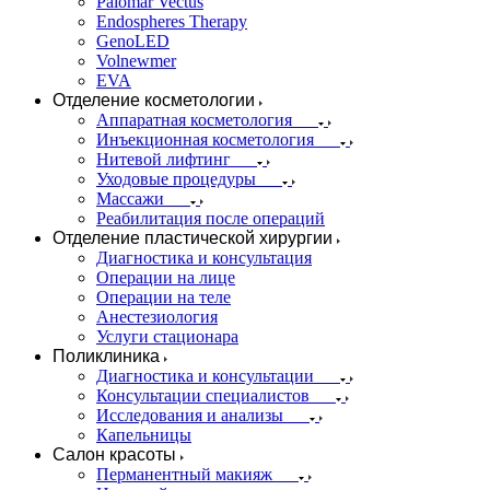
Palomar Vectus
Endospheres Therapy
GenoLED
Volnewmer
EVA
Отделение косметологии
Аппаратная косметология
Инъекционная косметология
Нитевой лифтинг
Уходовые процедуры
Массажи
Реабилитация после операций
Отделение пластической хирургии
Диагностика и консультация
Операции на лице
Операции на теле
Анестезиология
Услуги стационара
Поликлиника
Диагностика и консультации
Консультации специалистов
Исследования и анализы
Капельницы
Салон красоты
Перманентный макияж