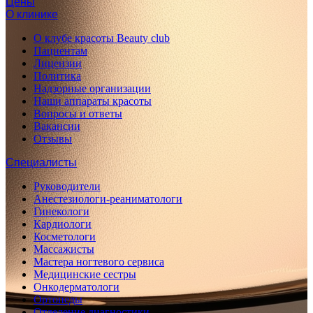
Цены
О клинике
О клубе красоты Beauty club
Пациентам
Лицензии
Политика
Надзорные организации
Наши аппараты красоты
Вопросы и ответы
Вакансии
Отзывы
Специалисты
Руководители
Анестезиологи-реаниматологи
Гинекологи
Кардиологи
Косметологи
Массажисты
Мастера ногтевого сервиса
Медицинские сестры
Онкодерматологи
Ортопеды
Отделение диагностики