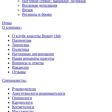
Ногтевой сервис: маникюр, педикюр
Восковая депиляция
Визаж
Ресницы и брови
Цены
О клинике
О клубе красоты Beauty club
Пациентам
Лицензии
Политика
Надзорные организации
Наши аппараты красоты
Вопросы и ответы
Вакансии
Отзывы
Специалисты
Руководители
Анестезиологи-реаниматологи
Гинекологи
Кардиологи
Косметологи
Массажисты