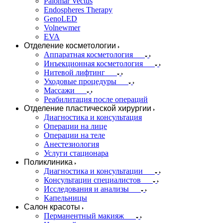
Palomar Vectus
Endospheres Therapy
GenoLED
Volnewmer
EVA
Отделение косметологии
Аппаратная косметология
Инъекционная косметология
Нитевой лифтинг
Уходовые процедуры
Массажи
Реабилитация после операций
Отделение пластической хирургии
Диагностика и консультация
Операции на лице
Операции на теле
Анестезиология
Услуги стационара
Поликлиника
Диагностика и консультации
Консультации специалистов
Исследования и анализы
Капельницы
Салон красоты
Перманентный макияж