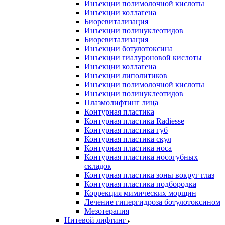
Инъекции полимолочной кислоты
Инъекции коллагена
Биоревитализация
Инъекции полинуклеотидов
Биоревитализация
Инъекции ботулотоксина
Инъекции гиалуроновой кислоты
Инъекции коллагена
Инъекции липолитиков
Инъекции полимолочной кислоты
Инъекции полинуклеотидов
Плазмолифтинг лица
Контурная пластика
Контурная пластика Radiesse
Контурная пластика губ
Контурная пластика скул
Контурная пластика носа
Контурная пластика носогубных
складок
Контурная пластика зоны вокруг глаз
Контурная пластика подбородка
Коррекция мимических морщин
Лечение гипергидроза ботулотоксином
Мезотерапия
Нитевой лифтинг