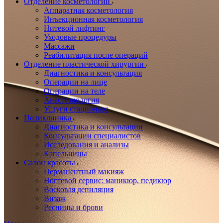
Отделение косметологии
Аппаратная косметология
Инъекционная косметология
Нитевой лифтинг
Уходовые процедуры
Массажи
Реабилитация после операций
Отделение пластической хирургии
Диагностика и консультация
Операции на лице
Операции на теле
Анестезиология
Услуги стационара
Поликлиника
Диагностика и консультации
Консультации специалистов
Исследования и анализы
Капельницы
Салон красоты
Перманентный макияж
Ногтевой сервис: маникюр, педикюр
Восковая депиляция
Визаж
Ресницы и брови