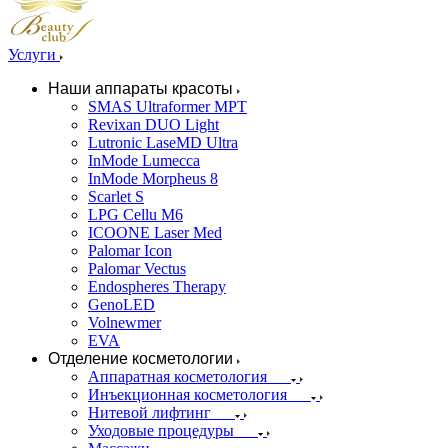
Услуги
Наши аппараты красоты
SMAS Ultraformer MPT
Revixan DUO Light
Lutronic LaseMD Ultra
InMode Lumecca
InMode Morpheus 8
Scarlet S
LPG Cellu M6
ICOONE Laser Med
Palomar Icon
Palomar Vectus
Endospheres Therapy
GenoLED
Volnewmer
EVA
Отделение косметологии
Аппаратная косметология
Инъекционная косметология
Нитевой лифтинг
Уходовые процедуры