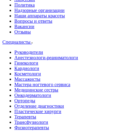
Политика
Надзорные организации
Наши аппараты красоты
Вопросы и ответы
Вакансии
Отзывы
Специалисты
Руководители
Анестезиологи-реаниматологи
Гинекологи
Кардиологи
Косметологи
Массажисты
Мастера ногтевого сервиса
Медицинские сестры
Онкодерматологи
Ортопеды
Отделение диагностики
Пластические хирурги
Терапевты
Трансфузиологи
Физиотерапевты