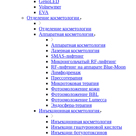
GenoLED
Volnewmer
EVA
Отделение косметологии
Отделение косметологии
Аппаратная косметология
Аппаратная косметология
Лазерная косметология
SMAS-лифтинг
Микроигольчатый RF-лифтинг
RF-лифтинг на аппарате Blue-Moon
Лимфодренаж
Прессотерапия
Микротоковая терапия
Фотоомоложение кожи
Фотоомоложение BBL
Фотоомоложение Lumecca
Эндосфера-терапия
Инъекционная косметология
Инъекционная косметология
Инъекции гиалуроновой кислоты
Инъекции ботулотоксинов