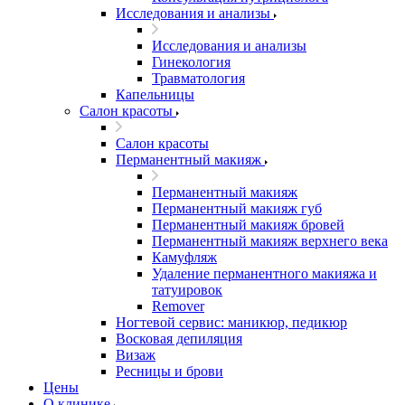
Исследования и анализы
Исследования и анализы
Гинекология
Травматология
Капельницы
Салон красоты
Салон красоты
Перманентный макияж
Перманентный макияж
Перманентный макияж губ
Перманентный макияж бровей
Перманентный макияж верхнего века
Камуфляж
Удаление перманентного макияжа и
татуировок
Remover
Ногтевой сервис: маникюр, педикюр
Восковая депиляция
Визаж
Ресницы и брови
Цены
О клинике