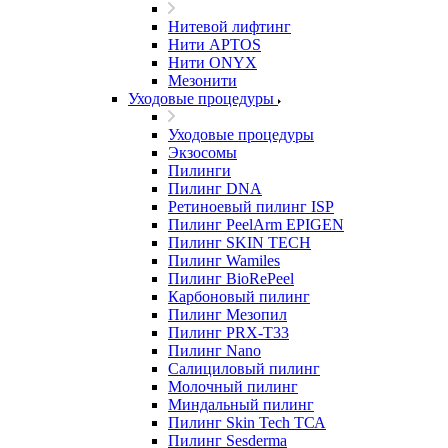
Нитевой лифтинг
Нити APTOS
Нити ONYX
Мезонити
Уходовые процедуры
Уходовые процедуры
Экзосомы
Пилинги
Пилинг DNA
Ретиноевый пилинг ISP
Пилинг PeelArm EPIGEN
Пилинг SKIN TECH
Пилинг Wamiles
Пилинг BioRePeel
Карбоновый пилинг
Пилинг Мезопил
Пилинг PRX-T33
Пилинг Nano
Салициловый пилинг
Молочный пилинг
Миндальный пилинг
Пилинг Skin Tech ТСА
Пилинг Sesderma