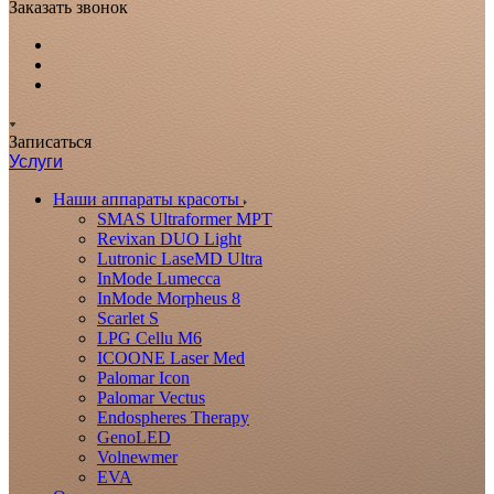
Заказать звонок
Записаться
Услуги
Наши аппараты красоты
SMAS Ultraformer MPT
Revixan DUO Light
Lutronic LaseMD Ultra
InMode Lumecca
InMode Morpheus 8
Scarlet S
LPG Cellu M6
ICOONE Laser Med
Palomar Icon
Palomar Vectus
Endospheres Therapy
GenoLED
Volnewmer
EVA