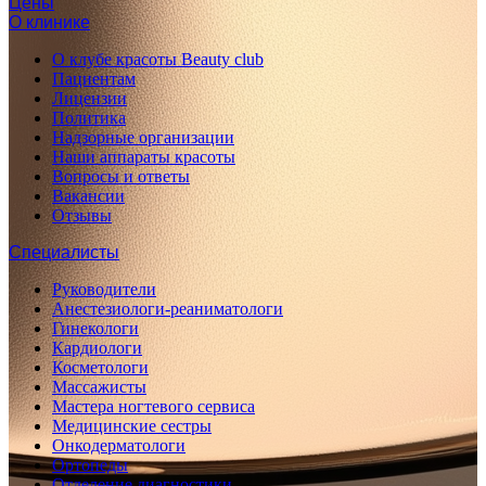
Цены
О клинике
О клубе красоты Beauty club
Пациентам
Лицензии
Политика
Надзорные организации
Наши аппараты красоты
Вопросы и ответы
Вакансии
Отзывы
Специалисты
Руководители
Анестезиологи-реаниматологи
Гинекологи
Кардиологи
Косметологи
Массажисты
Мастера ногтевого сервиса
Медицинские сестры
Онкодерматологи
Ортопеды
Отделение диагностики