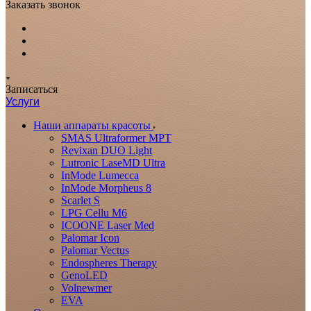
Заказать звонок
Записаться
Услуги
Наши аппараты красоты
SMAS Ultraformer MPT
Revixan DUO Light
Lutronic LaseMD Ultra
InMode Lumecca
InMode Morpheus 8
Scarlet S
LPG Cellu M6
ICOONE Laser Med
Palomar Icon
Palomar Vectus
Endospheres Therapy
GenoLED
Volnewmer
EVA