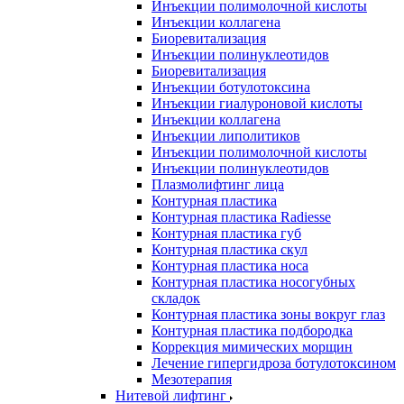
Инъекции полимолочной кислоты
Инъекции коллагена
Биоревитализация
Инъекции полинуклеотидов
Биоревитализация
Инъекции ботулотоксина
Инъекции гиалуроновой кислоты
Инъекции коллагена
Инъекции липолитиков
Инъекции полимолочной кислоты
Инъекции полинуклеотидов
Плазмолифтинг лица
Контурная пластика
Контурная пластика Radiesse
Контурная пластика губ
Контурная пластика скул
Контурная пластика носа
Контурная пластика носогубных
складок
Контурная пластика зоны вокруг глаз
Контурная пластика подбородка
Коррекция мимических морщин
Лечение гипергидроза ботулотоксином
Мезотерапия
Нитевой лифтинг