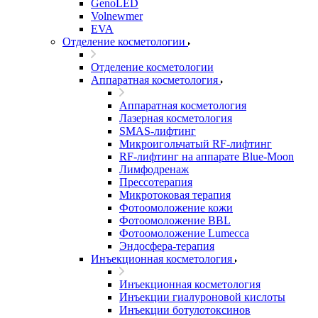
GenoLED
Volnewmer
EVA
Отделение косметологии
Отделение косметологии
Аппаратная косметология
Аппаратная косметология
Лазерная косметология
SMAS-лифтинг
Микроигольчатый RF-лифтинг
RF-лифтинг на аппарате Blue-Moon
Лимфодренаж
Прессотерапия
Микротоковая терапия
Фотоомоложение кожи
Фотоомоложение BBL
Фотоомоложение Lumecca
Эндосфера-терапия
Инъекционная косметология
Инъекционная косметология
Инъекции гиалуроновой кислоты
Инъекции ботулотоксинов