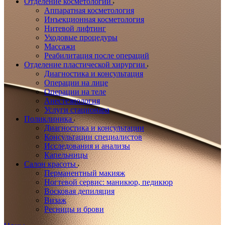
Отделение косметологии
Аппаратная косметология
Инъекционная косметология
Нитевой лифтинг
Уходовые процедуры
Массажи
Реабилитация после операций
Отделение пластической хирургии
Диагностика и консультация
Операции на лице
Операции на теле
Анестезиология
Услуги стационара
Поликлиника
Диагностика и консультации
Консультации специалистов
Исследования и анализы
Капельницы
Салон красоты
Перманентный макияж
Ногтевой сервис: маникюр, педикюр
Восковая депиляция
Визаж
Ресницы и брови