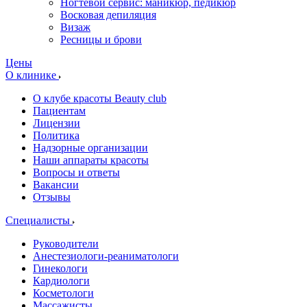
Ногтевой сервис: маникюр, педикюр
Восковая депиляция
Визаж
Ресницы и брови
Цены
О клинике
О клубе красоты Beauty club
Пациентам
Лицензии
Политика
Надзорные организации
Наши аппараты красоты
Вопросы и ответы
Вакансии
Отзывы
Специалисты
Руководители
Анестезиологи-реаниматологи
Гинекологи
Кардиологи
Косметологи
Массажисты