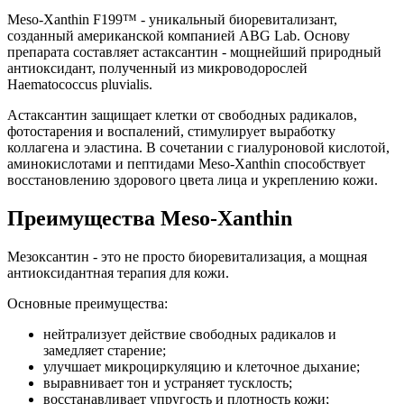
Meso-Xanthin F199™ - уникальный биоревитализант,
созданный американской компанией ABG Lab. Основу
препарата составляет астаксантин - мощнейший природный
антиоксидант, полученный из микроводорослей
Haematococcus pluvialis.
Астаксантин защищает клетки от свободных радикалов,
фотостарения и воспалений, стимулирует выработку
коллагена и эластина. В сочетании с гиалуроновой кислотой,
аминокислотами и пептидами Meso-Xanthin способствует
восстановлению здорового цвета лица и укреплению кожи.
Преимущества Meso-Xanthin
Мезоксантин - это не просто биоревитализация, а мощная
антиоксидантная терапия для кожи.
Основные преимущества:
нейтрализует действие свободных радикалов и
замедляет старение;
улучшает микроциркуляцию и клеточное дыхание;
выравнивает тон и устраняет тусклость;
восстанавливает упругость и плотность кожи;