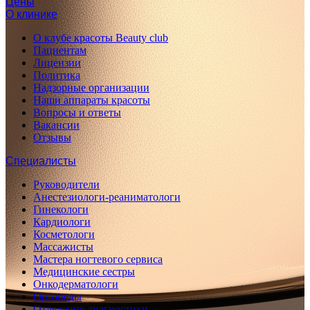
Цены
О клинике
О клубе красоты Beauty club
Пациентам
Лицензии
Политика
Надзорные организации
Наши аппараты красоты
Вопросы и ответы
Вакансии
Отзывы
Специалисты
Руководители
Анестезиологи-реаниматологи
Гинекологи
Кардиологи
Косметологи
Массажисты
Мастера ногтевого сервиса
Медицинские сестры
Онкодерматологи
Ортопеды
Отделение диагностики