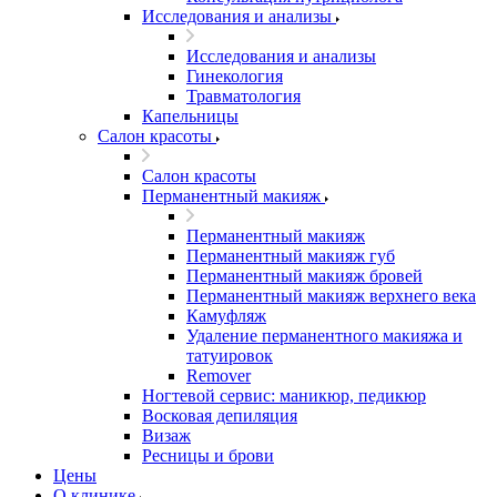
Исследования и анализы
Исследования и анализы
Гинекология
Травматология
Капельницы
Салон красоты
Салон красоты
Перманентный макияж
Перманентный макияж
Перманентный макияж губ
Перманентный макияж бровей
Перманентный макияж верхнего века
Камуфляж
Удаление перманентного макияжа и
татуировок
Remover
Ногтевой сервис: маникюр, педикюр
Восковая депиляция
Визаж
Ресницы и брови
Цены
О клинике