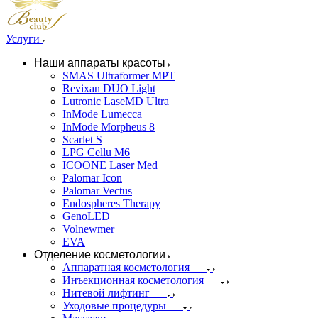
Услуги
Наши аппараты красоты
SMAS Ultraformer MPT
Revixan DUO Light
Lutronic LaseMD Ultra
InMode Lumecca
InMode Morpheus 8
Scarlet S
LPG Cellu M6
ICOONE Laser Med
Palomar Icon
Palomar Vectus
Endospheres Therapy
GenoLED
Volnewmer
EVA
Отделение косметологии
Аппаратная косметология
Инъекционная косметология
Нитевой лифтинг
Уходовые процедуры