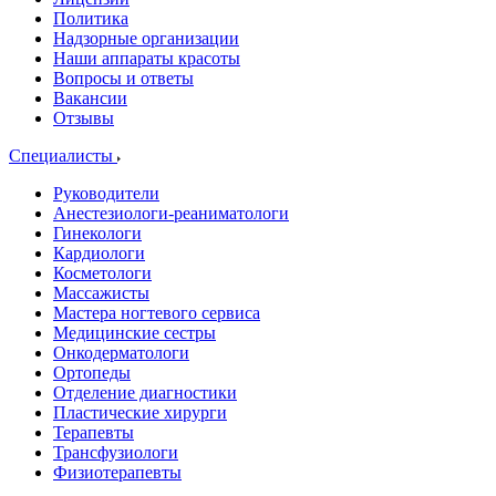
Политика
Надзорные организации
Наши аппараты красоты
Вопросы и ответы
Вакансии
Отзывы
Специалисты
Руководители
Анестезиологи-реаниматологи
Гинекологи
Кардиологи
Косметологи
Массажисты
Мастера ногтевого сервиса
Медицинские сестры
Онкодерматологи
Ортопеды
Отделение диагностики
Пластические хирурги
Терапевты
Трансфузиологи
Физиотерапевты