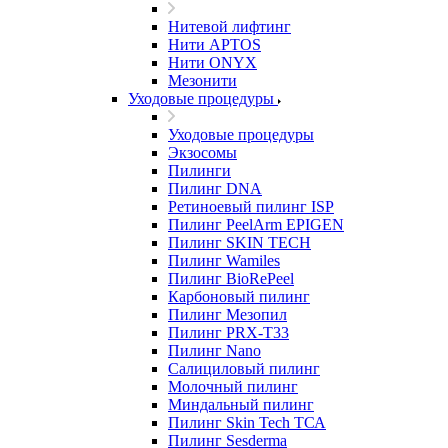
Нитевой лифтинг
Нити APTOS
Нити ONYX
Мезонити
Уходовые процедуры
Уходовые процедуры
Экзосомы
Пилинги
Пилинг DNA
Ретиноевый пилинг ISP
Пилинг PeelArm EPIGEN
Пилинг SKIN TECH
Пилинг Wamiles
Пилинг BioRePeel
Карбоновый пилинг
Пилинг Мезопил
Пилинг PRX-T33
Пилинг Nano
Салициловый пилинг
Молочный пилинг
Миндальный пилинг
Пилинг Skin Tech ТСА
Пилинг Sesderma