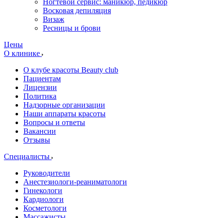
Ногтевой сервис: маникюр, педикюр
Восковая депиляция
Визаж
Ресницы и брови
Цены
О клинике
О клубе красоты Beauty club
Пациентам
Лицензии
Политика
Надзорные организации
Наши аппараты красоты
Вопросы и ответы
Вакансии
Отзывы
Специалисты
Руководители
Анестезиологи-реаниматологи
Гинекологи
Кардиологи
Косметологи
Массажисты