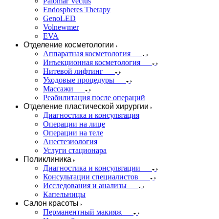
Palomar Vectus
Endospheres Therapy
GenoLED
Volnewmer
EVA
Отделение косметологии
Аппаратная косметология
Инъекционная косметология
Нитевой лифтинг
Уходовые процедуры
Массажи
Реабилитация после операций
Отделение пластической хирургии
Диагностика и консультация
Операции на лице
Операции на теле
Анестезиология
Услуги стационара
Поликлиника
Диагностика и консультации
Консультации специалистов
Исследования и анализы
Капельницы
Салон красоты
Перманентный макияж