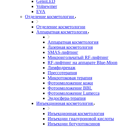
GenoLED
Volnewmer
EVA
Отделение косметологии
Отделение косметологии
Аппаратная косметология
Аппаратная косметология
Лазерная косметология
SMAS-лифтинг
Микроигольчатый RF-лифтинг
RF-лифтинг на аппарате Blue-Moon
Лимфодренаж
Прессотерапия
Микротоковая терапия
Фотоомоложение кожи
Фотоомоложение BBL
Фотоомоложение Lumecca
Эндосфера-терапия
Инъекционная косметология
Инъекционная косметология
Инъекции гиалуроновой кислоты
Инъекции ботулотоксинов