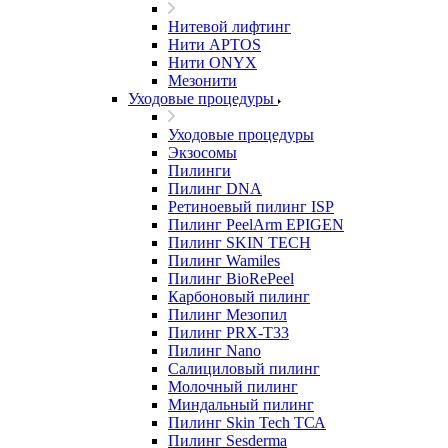
Нитевой лифтинг
Нити APTOS
Нити ONYX
Мезонити
Уходовые процедуры
Уходовые процедуры
Экзосомы
Пилинги
Пилинг DNA
Ретиноевый пилинг ISP
Пилинг PeelArm EPIGEN
Пилинг SKIN TECH
Пилинг Wamiles
Пилинг BioRePeel
Карбоновый пилинг
Пилинг Мезопил
Пилинг PRX-T33
Пилинг Nano
Салициловый пилинг
Молочный пилинг
Миндальный пилинг
Пилинг Skin Tech ТСА
Пилинг Sesderma