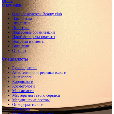
Цены
О клинике
О клубе красоты Beauty club
Пациентам
Лицензии
Политика
Надзорные организации
Наши аппараты красоты
Вопросы и ответы
Вакансии
Отзывы
Специалисты
Руководители
Анестезиологи-реаниматологи
Гинекологи
Кардиологи
Косметологи
Массажисты
Мастера ногтевого сервиса
Медицинские сестры
Онкодерматологи
Ортопеды
Отделение диагностики