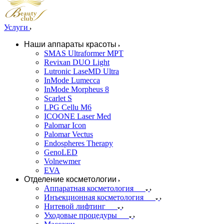
Услуги
Наши аппараты красоты
SMAS Ultraformer MPT
Revixan DUO Light
Lutronic LaseMD Ultra
InMode Lumecca
InMode Morpheus 8
Scarlet S
LPG Cellu M6
ICOONE Laser Med
Palomar Icon
Palomar Vectus
Endospheres Therapy
GenoLED
Volnewmer
EVA
Отделение косметологии
Аппаратная косметология
Инъекционная косметология
Нитевой лифтинг
Уходовые процедуры