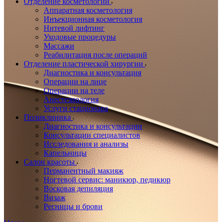
Отделение косметологии
Аппаратная косметология
Инъекционная косметология
Нитевой лифтинг
Уходовые процедуры
Массажи
Реабилитация после операций
Отделение пластической хирургии
Диагностика и консультация
Операции на лице
Операции на теле
Анестезиология
Услуги стационара
Поликлиника
Диагностика и консультации
Консультации специалистов
Исследования и анализы
Капельницы
Салон красоты
Перманентный макияж
Ногтевой сервис: маникюр, педикюр
Восковая депиляция
Визаж
Ресницы и брови