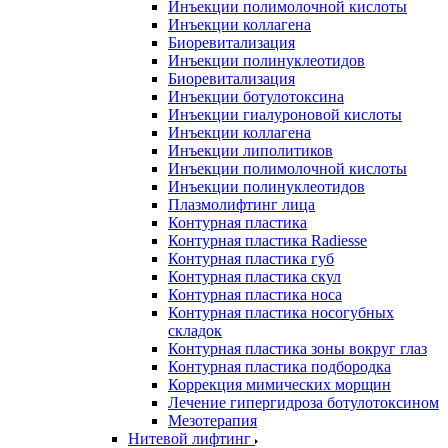
Инъекции полимолочной кислоты
Инъекции коллагена
Биоревитализация
Инъекции полинуклеотидов
Биоревитализация
Инъекции ботулотоксина
Инъекции гиалуроновой кислоты
Инъекции коллагена
Инъекции липолитиков
Инъекции полимолочной кислоты
Инъекции полинуклеотидов
Плазмолифтинг лица
Контурная пластика
Контурная пластика Radiesse
Контурная пластика губ
Контурная пластика скул
Контурная пластика носа
Контурная пластика носогубных
складок
Контурная пластика зоны вокруг глаз
Контурная пластика подбородка
Коррекция мимических морщин
Лечение гипергидроза ботулотоксином
Мезотерапия
Нитевой лифтинг