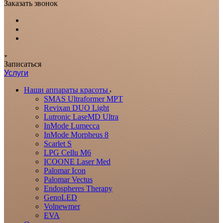
Заказать звонок
Записаться
Услуги
Наши аппараты красоты
SMAS Ultraformer MPT
Revixan DUO Light
Lutronic LaseMD Ultra
InMode Lumecca
InMode Morpheus 8
Scarlet S
LPG Cellu M6
ICOONE Laser Med
Palomar Icon
Palomar Vectus
Endospheres Therapy
GenoLED
Volnewmer
EVA