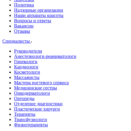
Политика
Надзорные организации
Наши аппараты красоты
Вопросы и ответы
Вакансии
Отзывы
Специалисты
Руководители
Анестезиологи-реаниматологи
Гинекологи
Кардиологи
Косметологи
Массажисты
Мастера ногтевого сервиса
Медицинские сестры
Онкодерматологи
Ортопеды
Отделение диагностики
Пластические хирурги
Терапевты
Трансфузиологи
Физиотерапевты