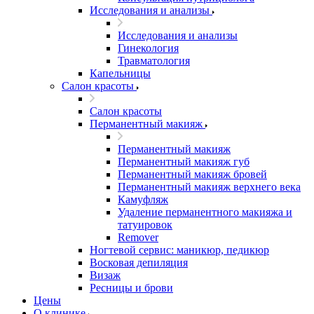
Исследования и анализы
Исследования и анализы
Гинекология
Травматология
Капельницы
Салон красоты
Салон красоты
Перманентный макияж
Перманентный макияж
Перманентный макияж губ
Перманентный макияж бровей
Перманентный макияж верхнего века
Камуфляж
Удаление перманентного макияжа и
татуировок
Remover
Ногтевой сервис: маникюр, педикюр
Восковая депиляция
Визаж
Ресницы и брови
Цены
О клинике