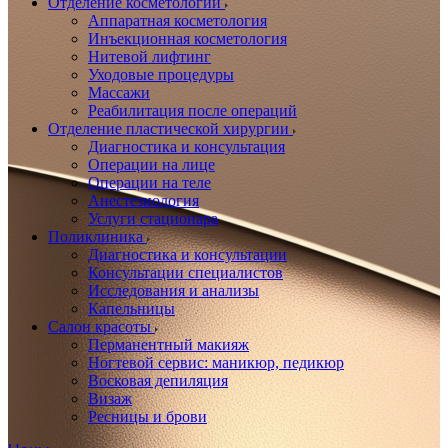
Отделение косметологии
Аппаратная косметология
Инъекционная косметология
Нитевой лифтинг
Уходовые процедуры
Массажи
Реабилитация после операций
Отделение пластической хирургии
Диагностика и консультация
Операции на лице
Операции на теле
Анестезиология
Услуги стационара
Поликлиника
Диагностика и консультации
Консультации специалистов
Исследования и анализы
Капельницы
Салон красоты
Перманентный макияж
Ногтевой сервис: маникюр, педикюр
Восковая депиляция
Визаж
Ресницы и брови