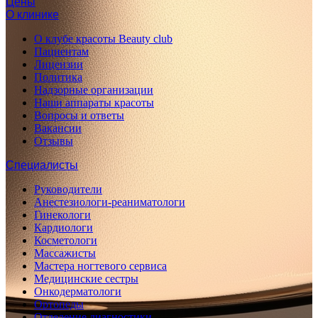
Цены
О клинике
О клубе красоты Beauty club
Пациентам
Лицензии
Политика
Надзорные организации
Наши аппараты красоты
Вопросы и ответы
Вакансии
Отзывы
Специалисты
Руководители
Анестезиологи-реаниматологи
Гинекологи
Кардиологи
Косметологи
Массажисты
Мастера ногтевого сервиса
Медицинские сестры
Онкодерматологи
Ортопеды
Отделение диагностики