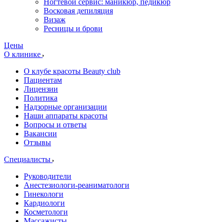
Ногтевой сервис: маникюр, педикюр
Восковая депиляция
Визаж
Ресницы и брови
Цены
О клинике
О клубе красоты Beauty club
Пациентам
Лицензии
Политика
Надзорные организации
Наши аппараты красоты
Вопросы и ответы
Вакансии
Отзывы
Специалисты
Руководители
Анестезиологи-реаниматологи
Гинекологи
Кардиологи
Косметологи
Массажисты