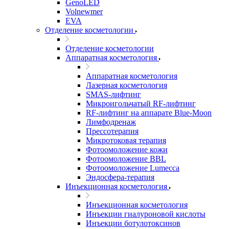
GenoLED
Volnewmer
EVA
Отделение косметологии
Отделение косметологии
Аппаратная косметология
Аппаратная косметология
Лазерная косметология
SMAS-лифтинг
Микроигольчатый RF-лифтинг
RF-лифтинг на аппарате Blue-Moon
Лимфодренаж
Прессотерапия
Микротоковая терапия
Фотоомоложение кожи
Фотоомоложение BBL
Фотоомоложение Lumecca
Эндосфера-терапия
Инъекционная косметология
Инъекционная косметология
Инъекции гиалуроновой кислоты
Инъекции ботулотоксинов