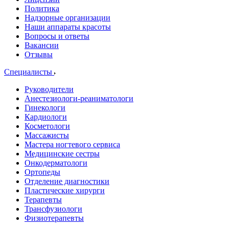
Политика
Надзорные организации
Наши аппараты красоты
Вопросы и ответы
Вакансии
Отзывы
Специалисты
Руководители
Анестезиологи-реаниматологи
Гинекологи
Кардиологи
Косметологи
Массажисты
Мастера ногтевого сервиса
Медицинские сестры
Онкодерматологи
Ортопеды
Отделение диагностики
Пластические хирурги
Терапевты
Трансфузиологи
Физиотерапевты