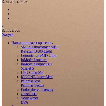
Заказать звонок
Записаться
Услуги
Наши аппараты красоты
SMAS Ultraformer MPT
Revixan DUO Light
Lutronic LaseMD Ultra
InMode Lumecca
InMode Morpheus 8
Scarlet S
LPG Cellu M6
ICOONE Laser Med
Palomar Icon
Palomar Vectus
Endospheres Therapy
GenoLED
Volnewmer
EVA