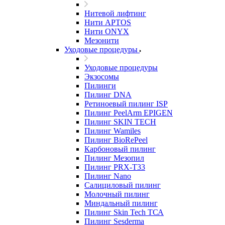
Нитевой лифтинг
Нити APTOS
Нити ONYX
Мезонити
Уходовые процедуры
Уходовые процедуры
Экзосомы
Пилинги
Пилинг DNA
Ретиноевый пилинг ISP
Пилинг PeelArm EPIGEN
Пилинг SKIN TECH
Пилинг Wamiles
Пилинг BioRePeel
Карбоновый пилинг
Пилинг Мезопил
Пилинг PRX-T33
Пилинг Nano
Салициловый пилинг
Молочный пилинг
Миндальный пилинг
Пилинг Skin Tech ТСА
Пилинг Sesderma