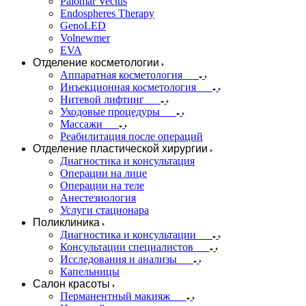
Palomar Vectus
Endospheres Therapy
GenoLED
Volnewmer
EVA
Отделение косметологии
Аппаратная косметология
Инъекционная косметология
Нитевой лифтинг
Уходовые процедуры
Массажи
Реабилитация после операций
Отделение пластической хирургии
Диагностика и консультация
Операции на лице
Операции на теле
Анестезиология
Услуги стационара
Поликлиника
Диагностика и консультации
Консультации специалистов
Исследования и анализы
Капельницы
Салон красоты
Перманентный макияж