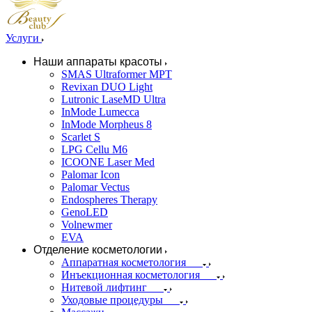
Услуги
Наши аппараты красоты
SMAS Ultraformer MPT
Revixan DUO Light
Lutronic LaseMD Ultra
InMode Lumecca
InMode Morpheus 8
Scarlet S
LPG Cellu M6
ICOONE Laser Med
Palomar Icon
Palomar Vectus
Endospheres Therapy
GenoLED
Volnewmer
EVA
Отделение косметологии
Аппаратная косметология
Инъекционная косметология
Нитевой лифтинг
Уходовые процедуры