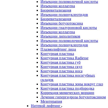
Инъекции полимолочной кислоты
Инъекции коллагена
Биоревитализация
Инъекции полинуклеотидов
Биоревитализация
Инъекции ботулотоксина
Инъекции гиалуроновой кислоты
Инъекции коллагена
Инъекции липолитиков
Инъекции полимолочной кислоты
Инъекции полинуклеотидов
Плазмолифтинг лица
Контурная пластика
Контурная пластика Radiesse
Контурная пластика губ
Контурная пластика скул
Контурная пластика носа
Контурная пластика носогубных
складок
Контурная пластика зоны вокруг глаз
Контурная пластика подбородка
Коррекция мимических морщин
Лечение гипергидроза ботулотоксином
Мезотерапия
Нитевой лифтинг