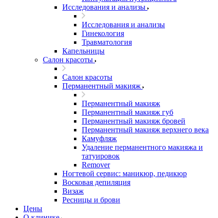
Исследования и анализы
Исследования и анализы
Гинекология
Травматология
Капельницы
Салон красоты
Салон красоты
Перманентный макияж
Перманентный макияж
Перманентный макияж губ
Перманентный макияж бровей
Перманентный макияж верхнего века
Камуфляж
Удаление перманентного макияжа и
татуировок
Remover
Ногтевой сервис: маникюр, педикюр
Восковая депиляция
Визаж
Ресницы и брови
Цены
О клинике