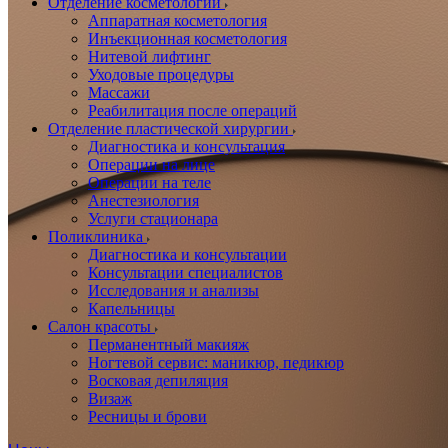
Отделение косметологии
Аппаратная косметология
Инъекционная косметология
Нитевой лифтинг
Уходовые процедуры
Массажи
Реабилитация после операций
Отделение пластической хирургии
Диагностика и консультация
Операции на лице
Операции на теле
Анестезиология
Услуги стационара
Поликлиника
Диагностика и консультации
Консультации специалистов
Исследования и анализы
Капельницы
Салон красоты
Перманентный макияж
Ногтевой сервис: маникюр, педикюр
Восковая депиляция
Визаж
Ресницы и брови