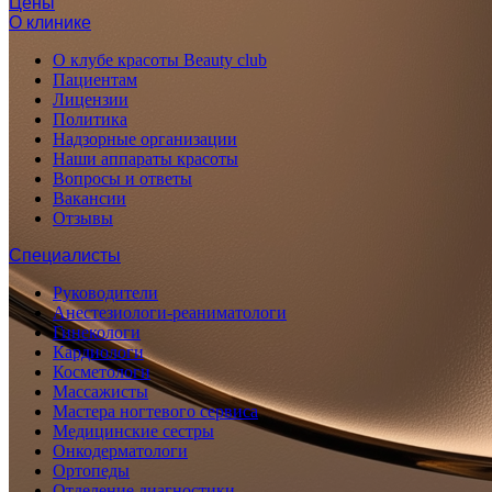
Цены
О клинике
О клубе красоты Beauty club
Пациентам
Лицензии
Политика
Надзорные организации
Наши аппараты красоты
Вопросы и ответы
Вакансии
Отзывы
Специалисты
Руководители
Анестезиологи-реаниматологи
Гинекологи
Кардиологи
Косметологи
Массажисты
Мастера ногтевого сервиса
Медицинские сестры
Онкодерматологи
Ортопеды
Отделение диагностики