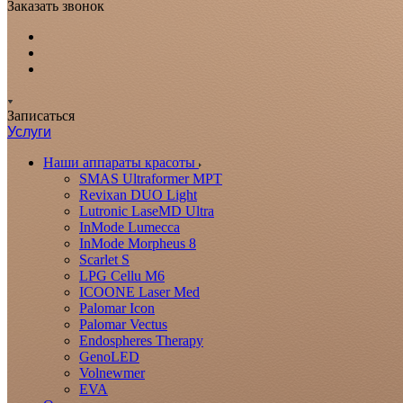
Заказать звонок
Записаться
Услуги
Наши аппараты красоты
SMAS Ultraformer MPT
Revixan DUO Light
Lutronic LaseMD Ultra
InMode Lumecca
InMode Morpheus 8
Scarlet S
LPG Cellu M6
ICOONE Laser Med
Palomar Icon
Palomar Vectus
Endospheres Therapy
GenoLED
Volnewmer
EVA