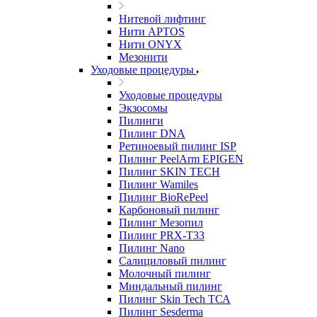
Нитевой лифтинг
Нити APTOS
Нити ONYX
Мезонити
Уходовые процедуры
Уходовые процедуры
Экзосомы
Пилинги
Пилинг DNA
Ретиноевый пилинг ISP
Пилинг PeelArm EPIGEN
Пилинг SKIN TECH
Пилинг Wamiles
Пилинг BioRePeel
Карбоновый пилинг
Пилинг Мезопил
Пилинг PRX-T33
Пилинг Nano
Салициловый пилинг
Молочный пилинг
Миндальный пилинг
Пилинг Skin Tech ТСА
Пилинг Sesderma