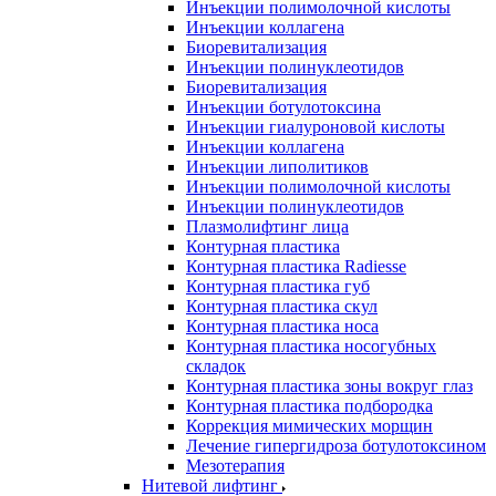
Инъекции полимолочной кислоты
Инъекции коллагена
Биоревитализация
Инъекции полинуклеотидов
Биоревитализация
Инъекции ботулотоксина
Инъекции гиалуроновой кислоты
Инъекции коллагена
Инъекции липолитиков
Инъекции полимолочной кислоты
Инъекции полинуклеотидов
Плазмолифтинг лица
Контурная пластика
Контурная пластика Radiesse
Контурная пластика губ
Контурная пластика скул
Контурная пластика носа
Контурная пластика носогубных
складок
Контурная пластика зоны вокруг глаз
Контурная пластика подбородка
Коррекция мимических морщин
Лечение гипергидроза ботулотоксином
Мезотерапия
Нитевой лифтинг