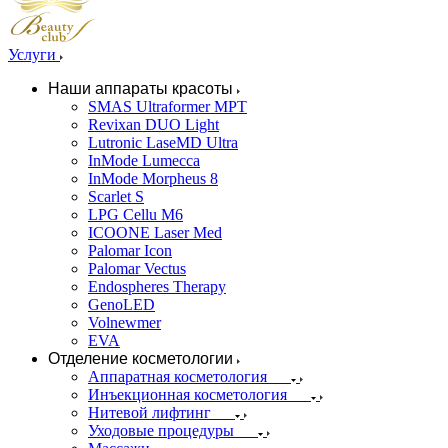
Услуги
Наши аппараты красоты
SMAS Ultraformer MPT
Revixan DUO Light
Lutronic LaseMD Ultra
InMode Lumecca
InMode Morpheus 8
Scarlet S
LPG Cellu M6
ICOONE Laser Med
Palomar Icon
Palomar Vectus
Endospheres Therapy
GenoLED
Volnewmer
EVA
Отделение косметологии
Аппаратная косметология
Инъекционная косметология
Нитевой лифтинг
Уходовые процедуры