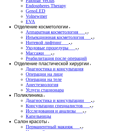
Palomar Vectus
Endospheres Therapy
GenoLED
Volnewmer
EVA
Отделение косметологии
Аппаратная косметология
Инъекционная косметология
Нитевой лифтинг
Уходовые процедуры
Массажи
Реабилитация после операций
Отделение пластической хирургии
Диагностика и консультация
Операции на лице
Операции на теле
Анестезиология
Услуги стационара
Поликлиника
Диагностика и консультации
Консультации специалистов
Исследования и анализы
Капельницы
Салон красоты
Перманентный макияж