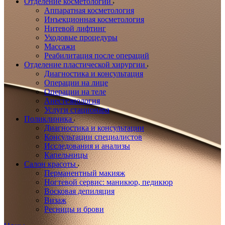
Отделение косметологии
Аппаратная косметология
Инъекционная косметология
Нитевой лифтинг
Уходовые процедуры
Массажи
Реабилитация после операций
Отделение пластической хирургии
Диагностика и консультация
Операции на лице
Операции на теле
Анестезиология
Услуги стационара
Поликлиника
Диагностика и консультации
Консультации специалистов
Исследования и анализы
Капельницы
Салон красоты
Перманентный макияж
Ногтевой сервис: маникюр, педикюр
Восковая депиляция
Визаж
Ресницы и брови