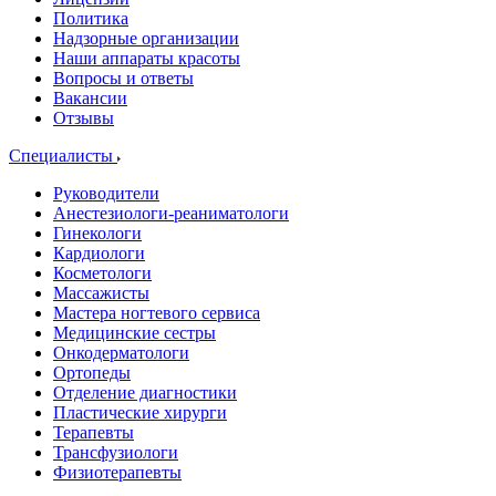
Политика
Надзорные организации
Наши аппараты красоты
Вопросы и ответы
Вакансии
Отзывы
Специалисты
Руководители
Анестезиологи-реаниматологи
Гинекологи
Кардиологи
Косметологи
Массажисты
Мастера ногтевого сервиса
Медицинские сестры
Онкодерматологи
Ортопеды
Отделение диагностики
Пластические хирурги
Терапевты
Трансфузиологи
Физиотерапевты