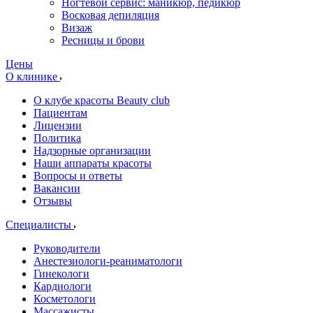
Ногтевой сервис: маникюр, педикюр
Восковая депиляция
Визаж
Ресницы и брови
Цены
О клинике
О клубе красоты Beauty club
Пациентам
Лицензии
Политика
Надзорные организации
Наши аппараты красоты
Вопросы и ответы
Вакансии
Отзывы
Специалисты
Руководители
Анестезиологи-реаниматологи
Гинекологи
Кардиологи
Косметологи
Массажисты