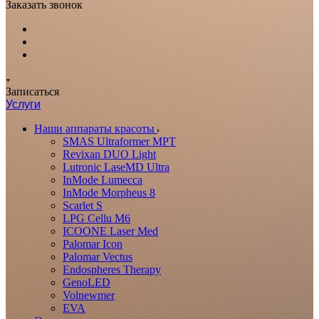
Заказать звонок
Записаться
Услуги
Наши аппараты красоты
SMAS Ultraformer MPT
Revixan DUO Light
Lutronic LaseMD Ultra
InMode Lumecca
InMode Morpheus 8
Scarlet S
LPG Cellu M6
ICOONE Laser Med
Palomar Icon
Palomar Vectus
Endospheres Therapy
GenoLED
Volnewmer
EVA