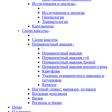
Исследования и анализы
Исследования и анализы
Гинекология
Травматология
Капельницы
Салон красоты
Салон красоты
Перманентный макияж
Перманентный макияж
Перманентный макияж губ
Перманентный макияж бровей
Перманентный макияж верхнего века
Камуфляж
Удаление перманентного макияжа и
татуировок
Remover
Ногтевой сервис: маникюр, педикюр
Восковая депиляция
Визаж
Ресницы и брови
Цены
О клинике