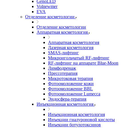
GenoLED
Volnewmer
EVA
Отделение косметологии
Отделение косметологии
Аппаратная косметология
Аппаратная косметология
Лазерная косметология
SMAS-лифтинг
Микроигольчатый RF-лифтинг
RF-лифтинг на аппарате Blue-Moon
Лимфодренаж
Прессотерапия
Микротоковая терапия
Фотоомоложение кожи
Фотоомоложение BBL
Фотоомоложение Lumecca
Эндосфера-терапия
Инъекционная косметология
Инъекционная косметология
Инъекции гиалуроновой кислоты
Инъекции ботулотоксинов