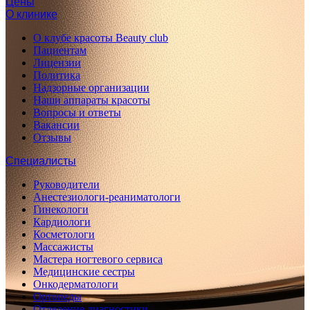
Цены
О клинике
О клубе красоты Beauty club
Пациентам
Лицензии
Политика
Надзорные организации
Наши аппараты красоты
Вопросы и ответы
Вакансии
Отзывы
Специалисты
Руководители
Анестезиологи-реаниматологи
Гинекологи
Кардиологи
Косметологи
Массажисты
Мастера ногтевого сервиса
Медицинские сестры
Онкодерматологи
Ортопеды
Отделение диагностики