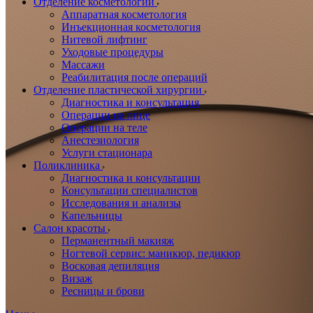
Отделение косметологии
Аппаратная косметология
Инъекционная косметология
Нитевой лифтинг
Уходовые процедуры
Массажи
Реабилитация после операций
Отделение пластической хирургии
Диагностика и консультация
Операции на лице
Операции на теле
Анестезиология
Услуги стационара
Поликлиника
Диагностика и консультации
Консультации специалистов
Исследования и анализы
Капельницы
Салон красоты
Перманентный макияж
Ногтевой сервис: маникюр, педикюр
Восковая депиляция
Визаж
Ресницы и брови