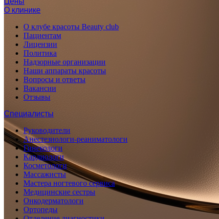
Цены
О клинике
О клубе красоты Beauty club
Пациентам
Лицензии
Политика
Надзорные организации
Наши аппараты красоты
Вопросы и ответы
Вакансии
Отзывы
Специалисты
Руководители
Анестезиологи-реаниматологи
Гинекологи
Кардиологи
Косметологи
Массажисты
Мастера ногтевого сервиса
Медицинские сестры
Онкодерматологи
Ортопеды
Отделение диагностики