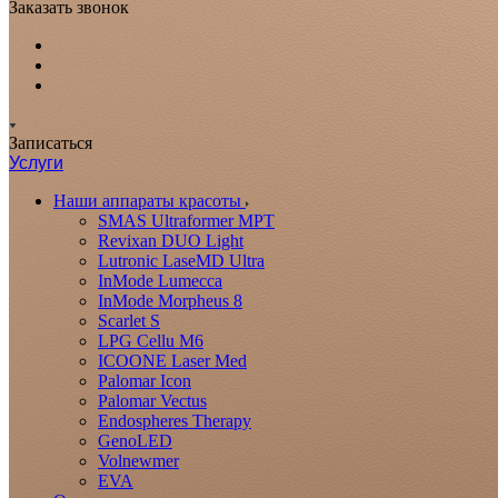
Заказать звонок
Записаться
Услуги
Наши аппараты красоты
SMAS Ultraformer MPT
Revixan DUO Light
Lutronic LaseMD Ultra
InMode Lumecca
InMode Morpheus 8
Scarlet S
LPG Cellu M6
ICOONE Laser Med
Palomar Icon
Palomar Vectus
Endospheres Therapy
GenoLED
Volnewmer
EVA