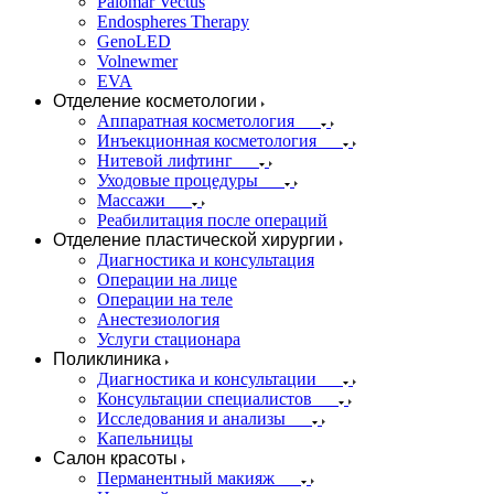
Palomar Vectus
Endospheres Therapy
GenoLED
Volnewmer
EVA
Отделение косметологии
Аппаратная косметология
Инъекционная косметология
Нитевой лифтинг
Уходовые процедуры
Массажи
Реабилитация после операций
Отделение пластической хирургии
Диагностика и консультация
Операции на лице
Операции на теле
Анестезиология
Услуги стационара
Поликлиника
Диагностика и консультации
Консультации специалистов
Исследования и анализы
Капельницы
Салон красоты
Перманентный макияж