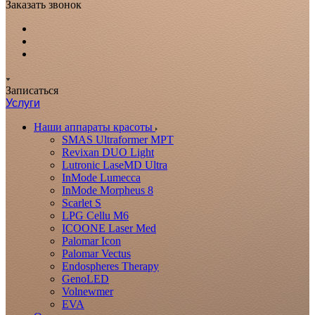
Заказать звонок
Записаться
Услуги
Наши аппараты красоты
SMAS Ultraformer MPT
Revixan DUO Light
Lutronic LaseMD Ultra
InMode Lumecca
InMode Morpheus 8
Scarlet S
LPG Cellu M6
ICOONE Laser Med
Palomar Icon
Palomar Vectus
Endospheres Therapy
GenoLED
Volnewmer
EVA