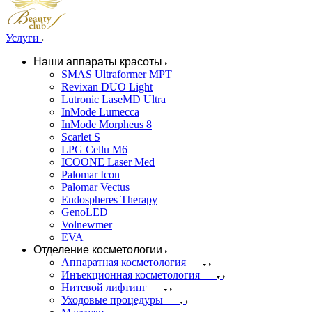
Услуги
Наши аппараты красоты
SMAS Ultraformer MPT
Revixan DUO Light
Lutronic LaseMD Ultra
InMode Lumecca
InMode Morpheus 8
Scarlet S
LPG Cellu M6
ICOONE Laser Med
Palomar Icon
Palomar Vectus
Endospheres Therapy
GenoLED
Volnewmer
EVA
Отделение косметологии
Аппаратная косметология
Инъекционная косметология
Нитевой лифтинг
Уходовые процедуры