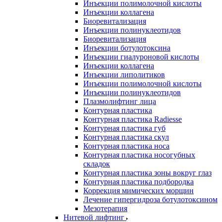
Инъекции полимолочной кислоты
Инъекции коллагена
Биоревитализация
Инъекции полинуклеотидов
Биоревитализация
Инъекции ботулотоксина
Инъекции гиалуроновой кислоты
Инъекции коллагена
Инъекции липолитиков
Инъекции полимолочной кислоты
Инъекции полинуклеотидов
Плазмолифтинг лица
Контурная пластика
Контурная пластика Radiesse
Контурная пластика губ
Контурная пластика скул
Контурная пластика носа
Контурная пластика носогубных
складок
Контурная пластика зоны вокруг глаз
Контурная пластика подбородка
Коррекция мимических морщин
Лечение гипергидроза ботулотоксином
Мезотерапия
Нитевой лифтинг