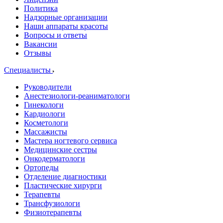
Политика
Надзорные организации
Наши аппараты красоты
Вопросы и ответы
Вакансии
Отзывы
Специалисты
Руководители
Анестезиологи-реаниматологи
Гинекологи
Кардиологи
Косметологи
Массажисты
Мастера ногтевого сервиса
Медицинские сестры
Онкодерматологи
Ортопеды
Отделение диагностики
Пластические хирурги
Терапевты
Трансфузиологи
Физиотерапевты