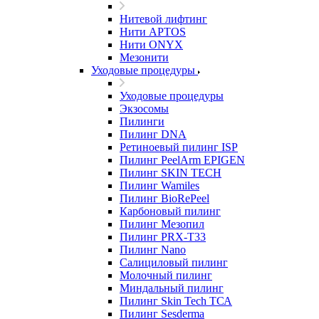
Нитевой лифтинг
Нити APTOS
Нити ONYX
Мезонити
Уходовые процедуры
Уходовые процедуры
Экзосомы
Пилинги
Пилинг DNA
Ретиноевый пилинг ISP
Пилинг PeelArm EPIGEN
Пилинг SKIN TECH
Пилинг Wamiles
Пилинг BioRePeel
Карбоновый пилинг
Пилинг Мезопил
Пилинг PRX-T33
Пилинг Nano
Салициловый пилинг
Молочный пилинг
Миндальный пилинг
Пилинг Skin Tech ТСА
Пилинг Sesderma