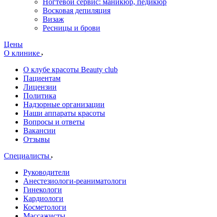
Ногтевой сервис: маникюр, педикюр
Восковая депиляция
Визаж
Ресницы и брови
Цены
О клинике
О клубе красоты Beauty club
Пациентам
Лицензии
Политика
Надзорные организации
Наши аппараты красоты
Вопросы и ответы
Вакансии
Отзывы
Специалисты
Руководители
Анестезиологи-реаниматологи
Гинекологи
Кардиологи
Косметологи
Массажисты