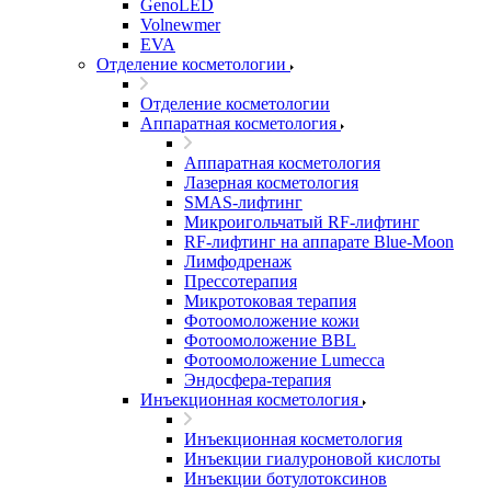
GenoLED
Volnewmer
EVA
Отделение косметологии
Отделение косметологии
Аппаратная косметология
Аппаратная косметология
Лазерная косметология
SMAS-лифтинг
Микроигольчатый RF-лифтинг
RF-лифтинг на аппарате Blue-Moon
Лимфодренаж
Прессотерапия
Микротоковая терапия
Фотоомоложение кожи
Фотоомоложение BBL
Фотоомоложение Lumecca
Эндосфера-терапия
Инъекционная косметология
Инъекционная косметология
Инъекции гиалуроновой кислоты
Инъекции ботулотоксинов