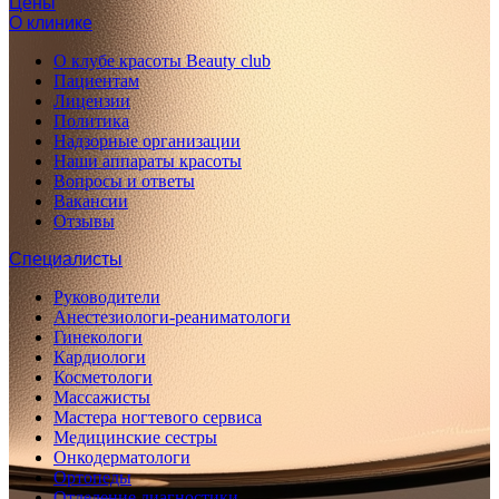
Цены
О клинике
О клубе красоты Beauty club
Пациентам
Лицензии
Политика
Надзорные организации
Наши аппараты красоты
Вопросы и ответы
Вакансии
Отзывы
Специалисты
Руководители
Анестезиологи-реаниматологи
Гинекологи
Кардиологи
Косметологи
Массажисты
Мастера ногтевого сервиса
Медицинские сестры
Онкодерматологи
Ортопеды
Отделение диагностики