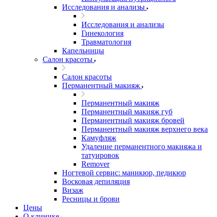
Исследования и анализы
Исследования и анализы
Гинекология
Травматология
Капельницы
Салон красоты
Салон красоты
Перманентный макияж
Перманентный макияж
Перманентный макияж губ
Перманентный макияж бровей
Перманентный макияж верхнего века
Камуфляж
Удаление перманентного макияжа и
татуировок
Remover
Ногтевой сервис: маникюр, педикюр
Восковая депиляция
Визаж
Ресницы и брови
Цены
О клинике