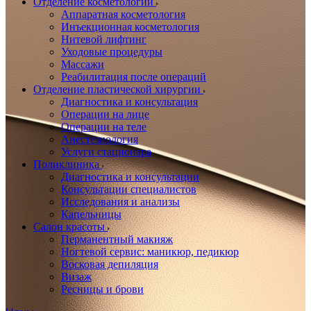
Отделение косметологии
Аппаратная косметология
Инъекционная косметология
Нитевой лифтинг
Уходовые процедуры
Массажи
Реабилитация после операций
Отделение пластической хирургии
Диагностика и консультация
Операции на лице
Операции на теле
Анестезиология
Услуги стационара
Поликлиника
Диагностика и консультации
Консультации специалистов
Исследования и анализы
Капельницы
Салон красоты
Перманентный макияж
Ногтевой сервис: маникюр, педикюр
Восковая депиляция
Визаж
Ресницы и брови