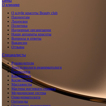
Цены
О клинике
О клубе красоты Beauty club
Пациентам
Лицензии
Политика
Надзорные организации
Наши аппараты красоты
Вопросы и ответы
Вакансии
Отзывы
Специалисты
Руководители
Анестезиологи-реаниматологи
Гинекологи
Кардиологи
Косметологи
Массажисты
Мастера ногтевого сервиса
Медицинские сестры
Онкодерматологи
Ортопеды
Отделение диагностики