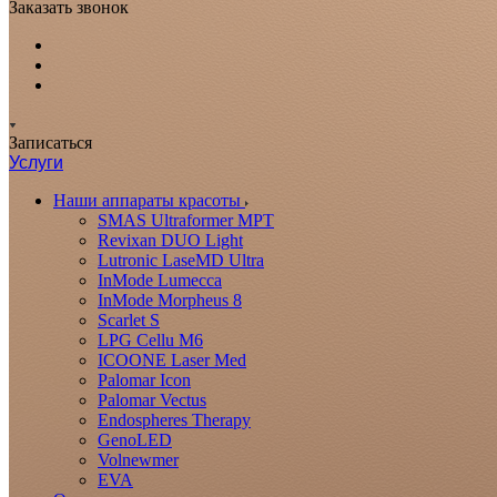
Заказать звонок
Записаться
Услуги
Наши аппараты красоты
SMAS Ultraformer MPT
Revixan DUO Light
Lutronic LaseMD Ultra
InMode Lumecca
InMode Morpheus 8
Scarlet S
LPG Cellu M6
ICOONE Laser Med
Palomar Icon
Palomar Vectus
Endospheres Therapy
GenoLED
Volnewmer
EVA