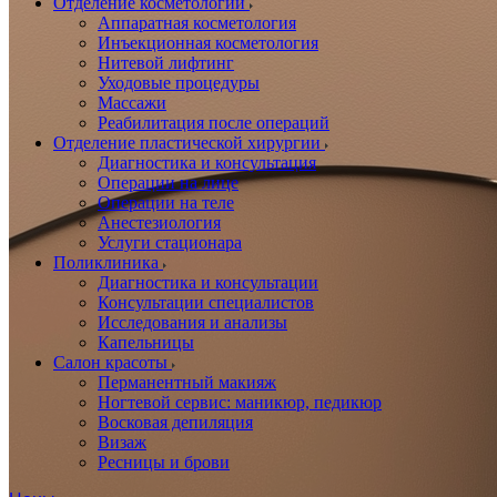
Отделение косметологии
Аппаратная косметология
Инъекционная косметология
Нитевой лифтинг
Уходовые процедуры
Массажи
Реабилитация после операций
Отделение пластической хирургии
Диагностика и консультация
Операции на лице
Операции на теле
Анестезиология
Услуги стационара
Поликлиника
Диагностика и консультации
Консультации специалистов
Исследования и анализы
Капельницы
Салон красоты
Перманентный макияж
Ногтевой сервис: маникюр, педикюр
Восковая депиляция
Визаж
Ресницы и брови