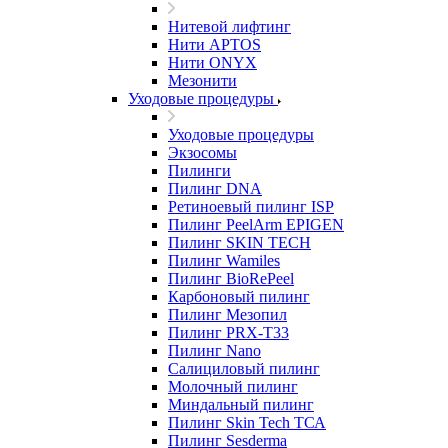
Нитевой лифтинг
Нити APTOS
Нити ONYX
Мезонити
Уходовые процедуры
Уходовые процедуры
Экзосомы
Пилинги
Пилинг DNA
Ретиноевый пилинг ISP
Пилинг PeelArm EPIGEN
Пилинг SKIN TECH
Пилинг Wamiles
Пилинг BioRePeel
Карбоновый пилинг
Пилинг Мезопил
Пилинг PRX-T33
Пилинг Nano
Салициловый пилинг
Молочный пилинг
Миндальный пилинг
Пилинг Skin Tech ТСА
Пилинг Sesderma