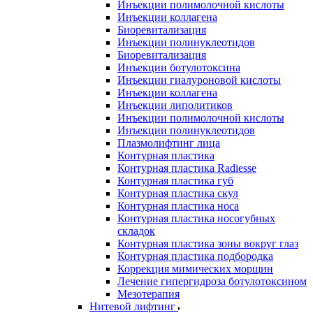
Инъекции полимолочной кислоты
Инъекции коллагена
Биоревитализация
Инъекции полинуклеотидов
Биоревитализация
Инъекции ботулотоксина
Инъекции гиалуроновой кислоты
Инъекции коллагена
Инъекции липолитиков
Инъекции полимолочной кислоты
Инъекции полинуклеотидов
Плазмолифтинг лица
Контурная пластика
Контурная пластика Radiesse
Контурная пластика губ
Контурная пластика скул
Контурная пластика носа
Контурная пластика носогубных
складок
Контурная пластика зоны вокруг глаз
Контурная пластика подбородка
Коррекция мимических морщин
Лечение гипергидроза ботулотоксином
Мезотерапия
Нитевой лифтинг