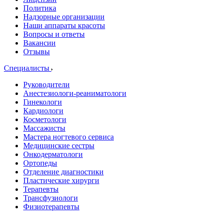
Политика
Надзорные организации
Наши аппараты красоты
Вопросы и ответы
Вакансии
Отзывы
Специалисты
Руководители
Анестезиологи-реаниматологи
Гинекологи
Кардиологи
Косметологи
Массажисты
Мастера ногтевого сервиса
Медицинские сестры
Онкодерматологи
Ортопеды
Отделение диагностики
Пластические хирурги
Терапевты
Трансфузиологи
Физиотерапевты