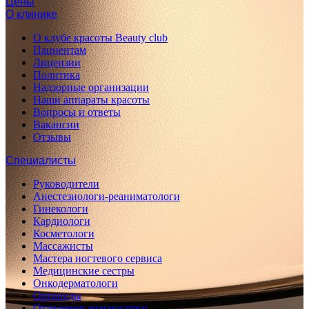
Цены
О клинике
О клубе красоты Beauty club
Пациентам
Лицензии
Политика
Надзорные организации
Наши аппараты красоты
Вопросы и ответы
Вакансии
Отзывы
Специалисты
Руководители
Анестезиологи-реаниматологи
Гинекологи
Кардиологи
Косметологи
Массажисты
Мастера ногтевого сервиса
Медицинские сестры
Онкодерматологи
Ортопеды
Отделение диагностики