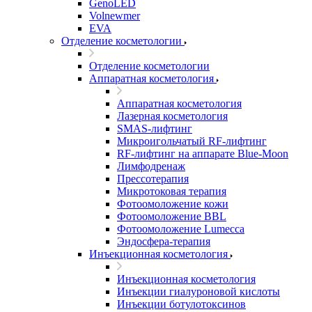
GenoLED
Volnewmer
EVA
Отделение косметологии
Отделение косметологии
Аппаратная косметология
Аппаратная косметология
Лазерная косметология
SMAS-лифтинг
Микроигольчатый RF-лифтинг
RF-лифтинг на аппарате Blue-Moon
Лимфодренаж
Прессотерапия
Микротоковая терапия
Фотоомоложение кожи
Фотоомоложение BBL
Фотоомоложение Lumecca
Эндосфера-терапия
Инъекционная косметология
Инъекционная косметология
Инъекции гиалуроновой кислоты
Инъекции ботулотоксинов