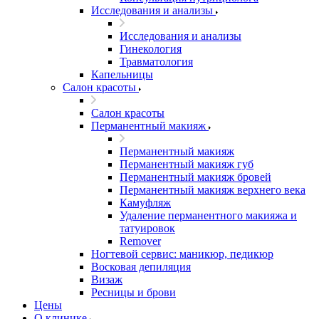
Исследования и анализы
Исследования и анализы
Гинекология
Травматология
Капельницы
Салон красоты
Салон красоты
Перманентный макияж
Перманентный макияж
Перманентный макияж губ
Перманентный макияж бровей
Перманентный макияж верхнего века
Камуфляж
Удаление перманентного макияжа и
татуировок
Remover
Ногтевой сервис: маникюр, педикюр
Восковая депиляция
Визаж
Ресницы и брови
Цены
О клинике