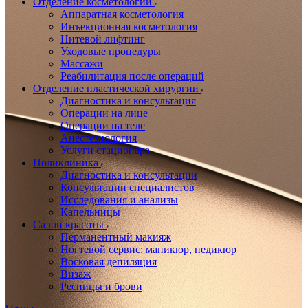
Отделение косметологии
Аппаратная косметология
Инъекционная косметология
Нитевой лифтинг
Уходовые процедуры
Массажи
Реабилитация после операций
Отделение пластической хирургии
Диагностика и консультация
Операции на лице
Операции на теле
Анестезиология
Услуги стационара
Поликлиника
Диагностика и консультации
Консультации специалистов
Исследования и анализы
Капельницы
Салон красоты
Перманентный макияж
Ногтевой сервис: маникюр, педикюр
Восковая депиляция
Визаж
Ресницы и брови