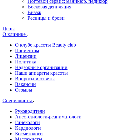
Ногтевой сервис: маникюр, педикюр
Восковая депиляция
Визаж
Ресницы и брови
Цены
О клинике
О клубе красоты Beauty club
Пациентам
Лицензии
Политика
Надзорные организации
Наши аппараты красоты
Вопросы и ответы
Вакансии
Отзывы
Специалисты
Руководители
Анестезиологи-реаниматологи
Гинекологи
Кардиологи
Косметологи
Массажисты