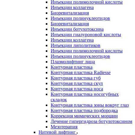
Инъекции полимолочной кислоты
Инъекции коллагена
Биоревитализация
Инъекции полинуклеотидов
Биоревитализация
Инъекции ботулотоксина
Инъекции гиалуроновой кислоты
Инъекции коллагена
Инъекции липолитиков
Инъекции полимолочной кислоты
Инъекции полинуклеотидов
Плазмолифтинг лица
Контурная пластика
Контурная пластика Radiesse
Контурная пластика губ
Контурная пластика скул
Контурная пластика носа
Контурная пластика носогубных
складок
Контурная пластика зоны вокруг глаз
Контурная пластика подбородка
Коррекция мимических морщин
Лечение гипергидроза ботулотоксином
Мезотерапия
Нитевой лифтинг