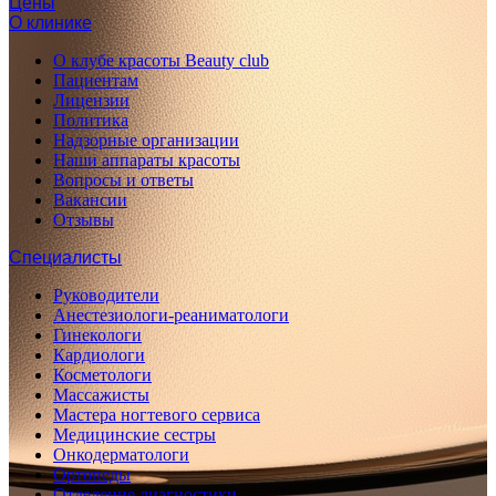
Цены
О клинике
О клубе красоты Beauty club
Пациентам
Лицензии
Политика
Надзорные организации
Наши аппараты красоты
Вопросы и ответы
Вакансии
Отзывы
Специалисты
Руководители
Анестезиологи-реаниматологи
Гинекологи
Кардиологи
Косметологи
Массажисты
Мастера ногтевого сервиса
Медицинские сестры
Онкодерматологи
Ортопеды
Отделение диагностики