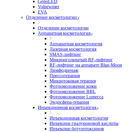
GenoLED
Volnewmer
EVA
Отделение косметологии
Отделение косметологии
Аппаратная косметология
Аппаратная косметология
Лазерная косметология
SMAS-лифтинг
Микроигольчатый RF-лифтинг
RF-лифтинг на аппарате Blue-Moon
Лимфодренаж
Прессотерапия
Микротоковая терапия
Фотоомоложение кожи
Фотоомоложение BBL
Фотоомоложение Lumecca
Эндосфера-терапия
Инъекционная косметология
Инъекционная косметология
Инъекции гиалуроновой кислоты
Инъекции ботулотоксинов