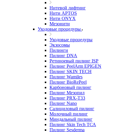
Нитевой лифтинг
Нити APTOS
Нити ONYX
Мезонити
Уходовые процедуры
Уходовые процедуры
Экзосомы
Пилинги
Пилинг DNA
Ретиноевый пилинг ISP
Пилинг PeelArm EPIGEN
Пилинг SKIN TECH
Пилинг Wamiles
Пилинг BioRePeel
Карбоновый пилинг
Пилинг Мезопил
Пилинг PRX-T33
Пилинг Nano
Салициловый пилинг
Молочный пилинг
Миндальный пилинг
Пилинг Skin Tech ТСА
Пилинг Sesderma