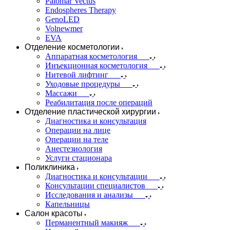
Palomar Vectus
Endospheres Therapy
GenoLED
Volnewmer
EVA
Отделение косметологии
Аппаратная косметология
Инъекционная косметология
Нитевой лифтинг
Уходовые процедуры
Массажи
Реабилитация после операций
Отделение пластической хирургии
Диагностика и консультация
Операции на лице
Операции на теле
Анестезиология
Услуги стационара
Поликлиника
Диагностика и консультации
Консультации специалистов
Исследования и анализы
Капельницы
Салон красоты
Перманентный макияж