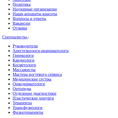
Политика
Надзорные организации
Наши аппараты красоты
Вопросы и ответы
Вакансии
Отзывы
Специалисты
Руководители
Анестезиологи-реаниматологи
Гинекологи
Кардиологи
Косметологи
Массажисты
Мастера ногтевого сервиса
Медицинские сестры
Онкодерматологи
Ортопеды
Отделение диагностики
Пластические хирурги
Терапевты
Трансфузиологи
Физиотерапевты