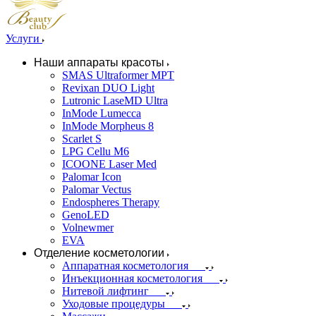
Услуги
Наши аппараты красоты
SMAS Ultraformer MPT
Revixan DUO Light
Lutronic LaseMD Ultra
InMode Lumecca
InMode Morpheus 8
Scarlet S
LPG Cellu M6
ICOONE Laser Med
Palomar Icon
Palomar Vectus
Endospheres Therapy
GenoLED
Volnewmer
EVA
Отделение косметологии
Аппаратная косметология
Инъекционная косметология
Нитевой лифтинг
Уходовые процедуры