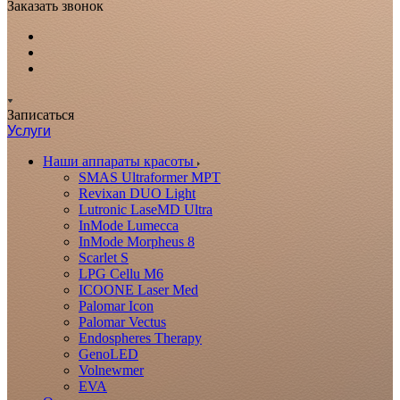
Заказать звонок
Записаться
Услуги
Наши аппараты красоты
SMAS Ultraformer MPT
Revixan DUO Light
Lutronic LaseMD Ultra
InMode Lumecca
InMode Morpheus 8
Scarlet S
LPG Cellu M6
ICOONE Laser Med
Palomar Icon
Palomar Vectus
Endospheres Therapy
GenoLED
Volnewmer
EVA