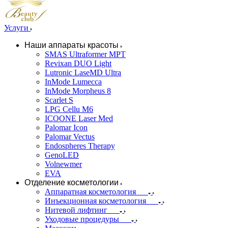
Услуги
Наши аппараты красоты
SMAS Ultraformer MPT
Revixan DUO Light
Lutronic LaseMD Ultra
InMode Lumecca
InMode Morpheus 8
Scarlet S
LPG Cellu M6
ICOONE Laser Med
Palomar Icon
Palomar Vectus
Endospheres Therapy
GenoLED
Volnewmer
EVA
Отделение косметологии
Аппаратная косметология
Инъекционная косметология
Нитевой лифтинг
Уходовые процедуры