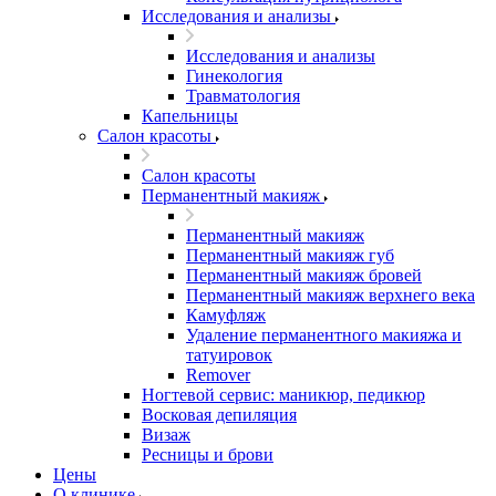
Исследования и анализы
Исследования и анализы
Гинекология
Травматология
Капельницы
Салон красоты
Салон красоты
Перманентный макияж
Перманентный макияж
Перманентный макияж губ
Перманентный макияж бровей
Перманентный макияж верхнего века
Камуфляж
Удаление перманентного макияжа и
татуировок
Remover
Ногтевой сервис: маникюр, педикюр
Восковая депиляция
Визаж
Ресницы и брови
Цены
О клинике