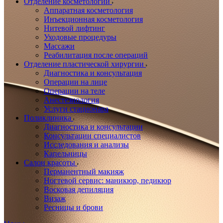
Отделение косметологии
Аппаратная косметология
Инъекционная косметология
Нитевой лифтинг
Уходовые процедуры
Массажи
Реабилитация после операций
Отделение пластической хирургии
Диагностика и консультация
Операции на лице
Операции на теле
Анестезиология
Услуги стационара
Поликлиника
Диагностика и консультации
Консультации специалистов
Исследования и анализы
Капельницы
Салон красоты
Перманентный макияж
Ногтевой сервис: маникюр, педикюр
Восковая депиляция
Визаж
Ресницы и брови