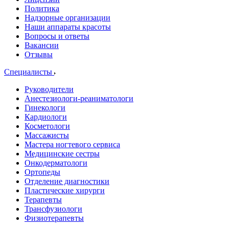
Политика
Надзорные организации
Наши аппараты красоты
Вопросы и ответы
Вакансии
Отзывы
Специалисты
Руководители
Анестезиологи-реаниматологи
Гинекологи
Кардиологи
Косметологи
Массажисты
Мастера ногтевого сервиса
Медицинские сестры
Онкодерматологи
Ортопеды
Отделение диагностики
Пластические хирурги
Терапевты
Трансфузиологи
Физиотерапевты