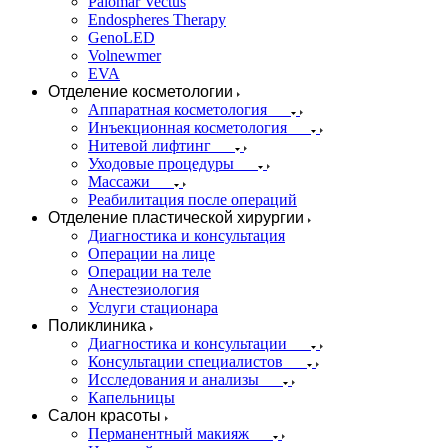
Palomar Vectus
Endospheres Therapy
GenoLED
Volnewmer
EVA
Отделение косметологии
Аппаратная косметология
Инъекционная косметология
Нитевой лифтинг
Уходовые процедуры
Массажи
Реабилитация после операций
Отделение пластической хирургии
Диагностика и консультация
Операции на лице
Операции на теле
Анестезиология
Услуги стационара
Поликлиника
Диагностика и консультации
Консультации специалистов
Исследования и анализы
Капельницы
Салон красоты
Перманентный макияж