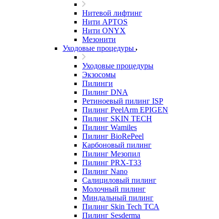
Нитевой лифтинг
Нити APTOS
Нити ONYX
Мезонити
Уходовые процедуры
Уходовые процедуры
Экзосомы
Пилинги
Пилинг DNA
Ретиноевый пилинг ISP
Пилинг PeelArm EPIGEN
Пилинг SKIN TECH
Пилинг Wamiles
Пилинг BioRePeel
Карбоновый пилинг
Пилинг Мезопил
Пилинг PRX-T33
Пилинг Nano
Салициловый пилинг
Молочный пилинг
Миндальный пилинг
Пилинг Skin Tech ТСА
Пилинг Sesderma