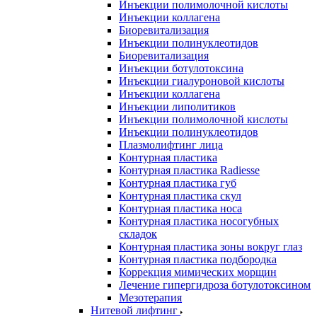
Инъекции полимолочной кислоты
Инъекции коллагена
Биоревитализация
Инъекции полинуклеотидов
Биоревитализация
Инъекции ботулотоксина
Инъекции гиалуроновой кислоты
Инъекции коллагена
Инъекции липолитиков
Инъекции полимолочной кислоты
Инъекции полинуклеотидов
Плазмолифтинг лица
Контурная пластика
Контурная пластика Radiesse
Контурная пластика губ
Контурная пластика скул
Контурная пластика носа
Контурная пластика носогубных
складок
Контурная пластика зоны вокруг глаз
Контурная пластика подбородка
Коррекция мимических морщин
Лечение гипергидроза ботулотоксином
Мезотерапия
Нитевой лифтинг