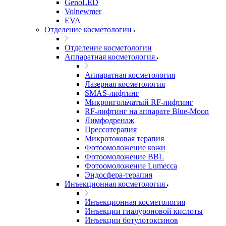
GenoLED
Volnewmer
EVA
Отделение косметологии
Отделение косметологии
Аппаратная косметология
Аппаратная косметология
Лазерная косметология
SMAS-лифтинг
Микроигольчатый RF-лифтинг
RF-лифтинг на аппарате Blue-Moon
Лимфодренаж
Прессотерапия
Микротоковая терапия
Фотоомоложение кожи
Фотоомоложение BBL
Фотоомоложение Lumecca
Эндосфера-терапия
Инъекционная косметология
Инъекционная косметология
Инъекции гиалуроновой кислоты
Инъекции ботулотоксинов