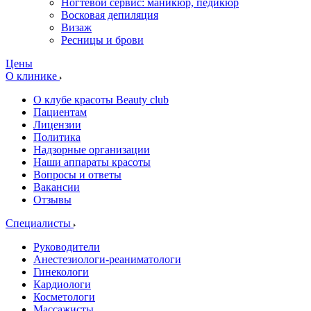
Ногтевой сервис: маникюр, педикюр
Восковая депиляция
Визаж
Ресницы и брови
Цены
О клинике
О клубе красоты Beauty club
Пациентам
Лицензии
Политика
Надзорные организации
Наши аппараты красоты
Вопросы и ответы
Вакансии
Отзывы
Специалисты
Руководители
Анестезиологи-реаниматологи
Гинекологи
Кардиологи
Косметологи
Массажисты