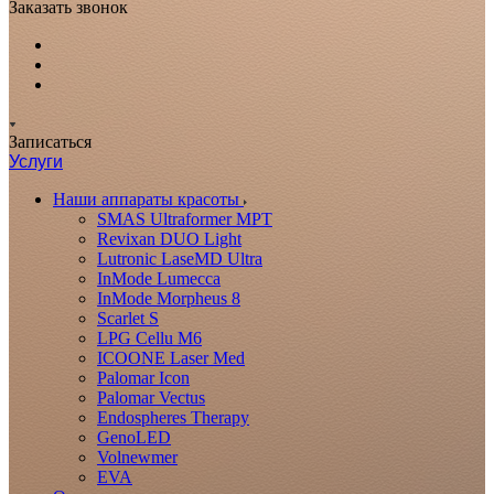
Заказать звонок
Записаться
Услуги
Наши аппараты красоты
SMAS Ultraformer MPT
Revixan DUO Light
Lutronic LaseMD Ultra
InMode Lumecca
InMode Morpheus 8
Scarlet S
LPG Cellu M6
ICOONE Laser Med
Palomar Icon
Palomar Vectus
Endospheres Therapy
GenoLED
Volnewmer
EVA