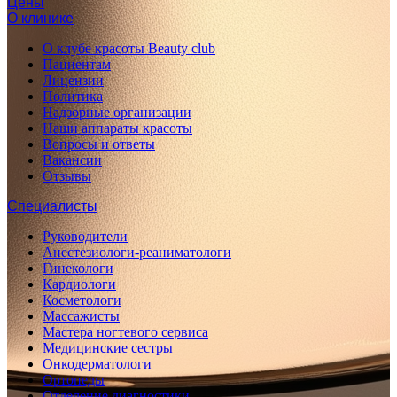
Цены
О клинике
О клубе красоты Beauty club
Пациентам
Лицензии
Политика
Надзорные организации
Наши аппараты красоты
Вопросы и ответы
Вакансии
Отзывы
Специалисты
Руководители
Анестезиологи-реаниматологи
Гинекологи
Кардиологи
Косметологи
Массажисты
Мастера ногтевого сервиса
Медицинские сестры
Онкодерматологи
Ортопеды
Отделение диагностики