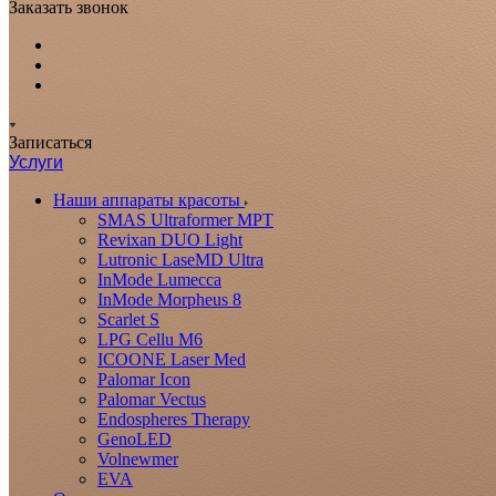
Заказать звонок
Записаться
Услуги
Наши аппараты красоты
SMAS Ultraformer MPT
Revixan DUO Light
Lutronic LaseMD Ultra
InMode Lumecca
InMode Morpheus 8
Scarlet S
LPG Cellu M6
ICOONE Laser Med
Palomar Icon
Palomar Vectus
Endospheres Therapy
GenoLED
Volnewmer
EVA