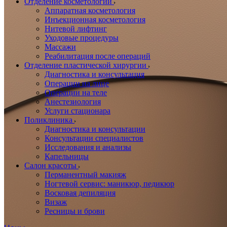
Отделение косметологии
Аппаратная косметология
Инъекционная косметология
Нитевой лифтинг
Уходовые процедуры
Массажи
Реабилитация после операций
Отделение пластической хирургии
Диагностика и консультация
Операции на лице
Операции на теле
Анестезиология
Услуги стационара
Поликлиника
Диагностика и консультации
Консультации специалистов
Исследования и анализы
Капельницы
Салон красоты
Перманентный макияж
Ногтевой сервис: маникюр, педикюр
Восковая депиляция
Визаж
Ресницы и брови