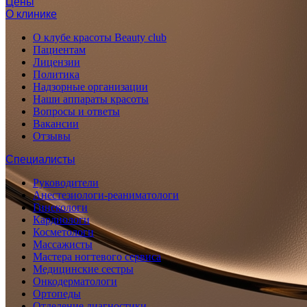
Цены
О клинике
О клубе красоты Beauty club
Пациентам
Лицензии
Политика
Надзорные организации
Наши аппараты красоты
Вопросы и ответы
Вакансии
Отзывы
Специалисты
Руководители
Анестезиологи-реаниматологи
Гинекологи
Кардиологи
Косметологи
Массажисты
Мастера ногтевого сервиса
Медицинские сестры
Онкодерматологи
Ортопеды
Отделение диагностики