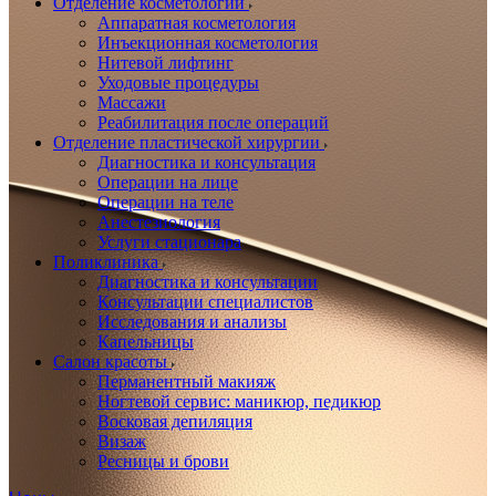
Отделение косметологии
Аппаратная косметология
Инъекционная косметология
Нитевой лифтинг
Уходовые процедуры
Массажи
Реабилитация после операций
Отделение пластической хирургии
Диагностика и консультация
Операции на лице
Операции на теле
Анестезиология
Услуги стационара
Поликлиника
Диагностика и консультации
Консультации специалистов
Исследования и анализы
Капельницы
Салон красоты
Перманентный макияж
Ногтевой сервис: маникюр, педикюр
Восковая депиляция
Визаж
Ресницы и брови