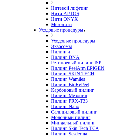
Нитевой лифтинг
Нити APTOS
Нити ONYX
Мезонити
Уходовые процедуры
Уходовые процедуры
Экзосомы
Пилинги
Пилинг DNA
Ретиноевый пилинг ISP
Пилинг PeelArm EPIGEN
Пилинг SKIN TECH
Пилинг Wamiles
Пилинг BioRePeel
Карбоновый пилинг
Пилинг Мезопил
Пилинг PRX-T33
Пилинг Nano
Салициловый пилинг
Молочный пилинг
Миндальный пилинг
Пилинг Skin Tech ТСА
Пилинг Sesderma