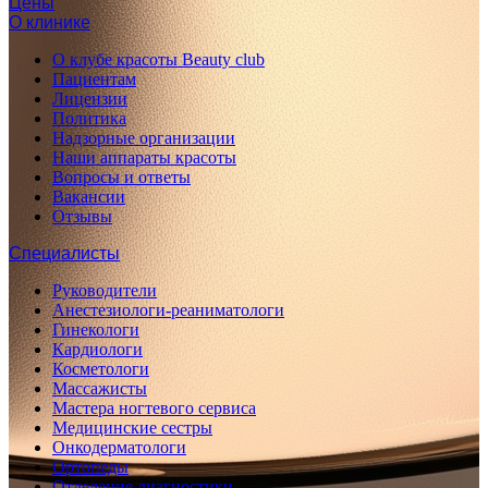
Цены
О клинике
О клубе красоты Beauty club
Пациентам
Лицензии
Политика
Надзорные организации
Наши аппараты красоты
Вопросы и ответы
Вакансии
Отзывы
Специалисты
Руководители
Анестезиологи-реаниматологи
Гинекологи
Кардиологи
Косметологи
Массажисты
Мастера ногтевого сервиса
Медицинские сестры
Онкодерматологи
Ортопеды
Отделение диагностики