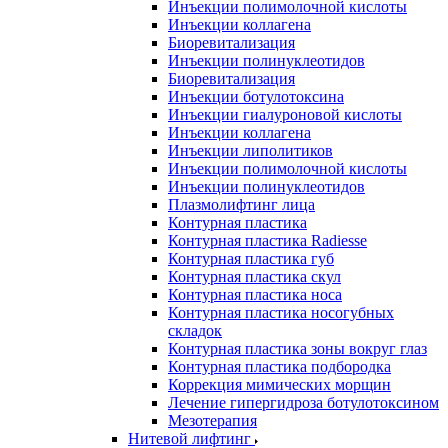
Инъекции полимолочной кислоты
Инъекции коллагена
Биоревитализация
Инъекции полинуклеотидов
Биоревитализация
Инъекции ботулотоксина
Инъекции гиалуроновой кислоты
Инъекции коллагена
Инъекции липолитиков
Инъекции полимолочной кислоты
Инъекции полинуклеотидов
Плазмолифтинг лица
Контурная пластика
Контурная пластика Radiesse
Контурная пластика губ
Контурная пластика скул
Контурная пластика носа
Контурная пластика носогубных
складок
Контурная пластика зоны вокруг глаз
Контурная пластика подбородка
Коррекция мимических морщин
Лечение гипергидроза ботулотоксином
Мезотерапия
Нитевой лифтинг