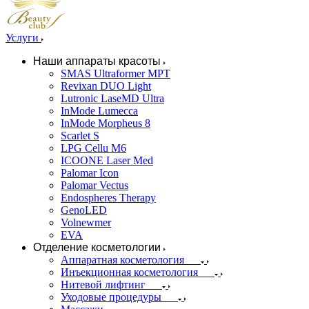
Услуги
Наши аппараты красоты
SMAS Ultraformer MPT
Revixan DUO Light
Lutronic LaseMD Ultra
InMode Lumecca
InMode Morpheus 8
Scarlet S
LPG Cellu M6
ICOONE Laser Med
Palomar Icon
Palomar Vectus
Endospheres Therapy
GenoLED
Volnewmer
EVA
Отделение косметологии
Аппаратная косметология
Инъекционная косметология
Нитевой лифтинг
Уходовые процедуры