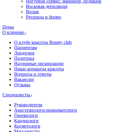
Ногтевой сервис: маникюр, педикюр
Восковая депиляция
Визаж
Ресницы и брови
Цены
О клинике
О клубе красоты Beauty club
Пациентам
Лицензии
Политика
Надзорные организации
Наши аппараты красоты
Вопросы и ответы
Вакансии
Отзывы
Специалисты
Руководители
Анестезиологи-реаниматологи
Гинекологи
Кардиологи
Косметологи
Массажисты