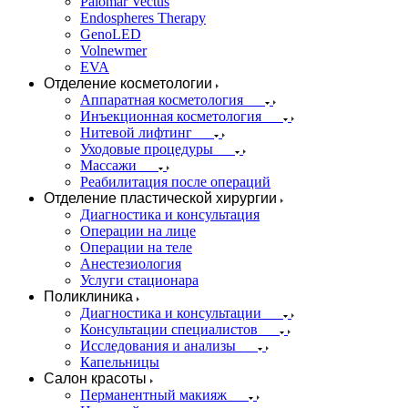
Palomar Vectus
Endospheres Therapy
GenoLED
Volnewmer
EVA
Отделение косметологии
Аппаратная косметология
Инъекционная косметология
Нитевой лифтинг
Уходовые процедуры
Массажи
Реабилитация после операций
Отделение пластической хирургии
Диагностика и консультация
Операции на лице
Операции на теле
Анестезиология
Услуги стационара
Поликлиника
Диагностика и консультации
Консультации специалистов
Исследования и анализы
Капельницы
Салон красоты
Перманентный макияж