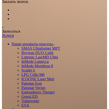
Заказать звонок
Записаться
Услуги
Наши аппараты красоты
SMAS Ultraformer MPT
Revixan DUO Light
Lutronic LaseMD Ultra
InMode Lumecca
InMode Morpheus 8
Scarlet S
LPG Cellu M6
ICOONE Laser Med
Palomar Icon
Palomar Vectus
Endospheres Therapy
GenoLED
Volnewmer
EVA