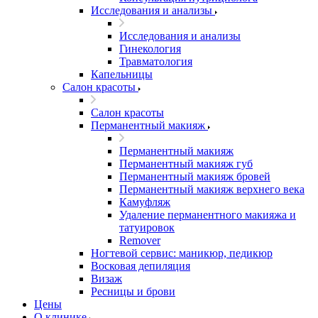
Исследования и анализы
Исследования и анализы
Гинекология
Травматология
Капельницы
Салон красоты
Салон красоты
Перманентный макияж
Перманентный макияж
Перманентный макияж губ
Перманентный макияж бровей
Перманентный макияж верхнего века
Камуфляж
Удаление перманентного макияжа и
татуировок
Remover
Ногтевой сервис: маникюр, педикюр
Восковая депиляция
Визаж
Ресницы и брови
Цены
О клинике