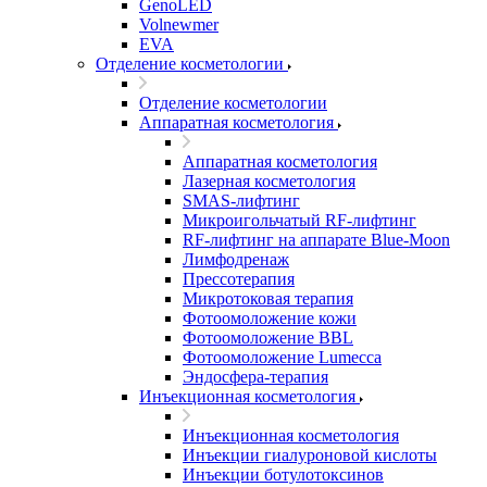
GenoLED
Volnewmer
EVA
Отделение косметологии
Отделение косметологии
Аппаратная косметология
Аппаратная косметология
Лазерная косметология
SMAS-лифтинг
Микроигольчатый RF-лифтинг
RF-лифтинг на аппарате Blue-Moon
Лимфодренаж
Прессотерапия
Микротоковая терапия
Фотоомоложение кожи
Фотоомоложение BBL
Фотоомоложение Lumecca
Эндосфера-терапия
Инъекционная косметология
Инъекционная косметология
Инъекции гиалуроновой кислоты
Инъекции ботулотоксинов