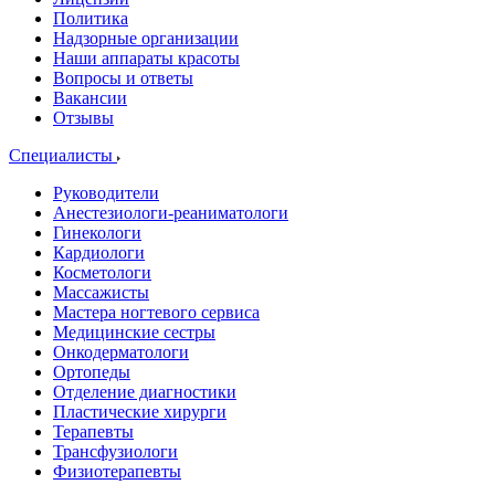
Политика
Надзорные организации
Наши аппараты красоты
Вопросы и ответы
Вакансии
Отзывы
Специалисты
Руководители
Анестезиологи-реаниматологи
Гинекологи
Кардиологи
Косметологи
Массажисты
Мастера ногтевого сервиса
Медицинские сестры
Онкодерматологи
Ортопеды
Отделение диагностики
Пластические хирурги
Терапевты
Трансфузиологи
Физиотерапевты