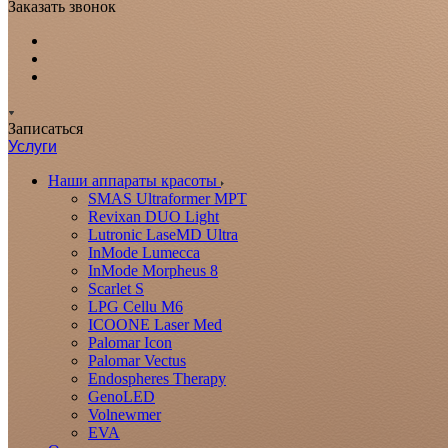
Заказать звонок
Записаться
Услуги
Наши аппараты красоты
SMAS Ultraformer MPT
Revixan DUO Light
Lutronic LaseMD Ultra
InMode Lumecca
InMode Morpheus 8
Scarlet S
LPG Cellu M6
ICOONE Laser Med
Palomar Icon
Palomar Vectus
Endospheres Therapy
GenoLED
Volnewmer
EVA