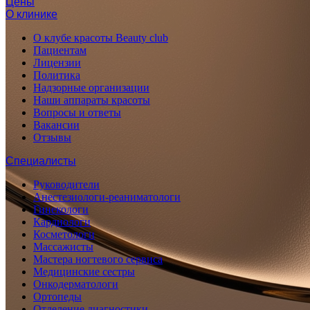
Цены
О клинике
О клубе красоты Beauty club
Пациентам
Лицензии
Политика
Надзорные организации
Наши аппараты красоты
Вопросы и ответы
Вакансии
Отзывы
Специалисты
Руководители
Анестезиологи-реаниматологи
Гинекологи
Кардиологи
Косметологи
Массажисты
Мастера ногтевого сервиса
Медицинские сестры
Онкодерматологи
Ортопеды
Отделение диагностики