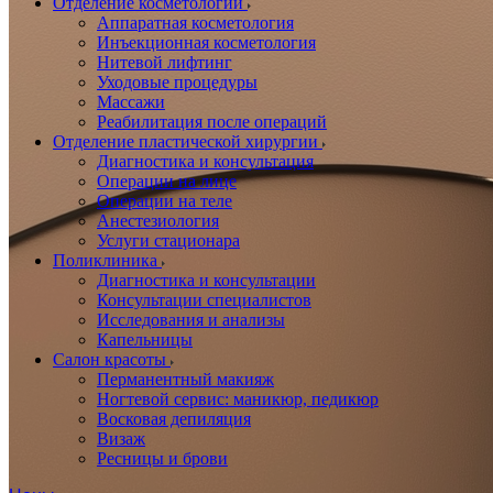
Отделение косметологии
Аппаратная косметология
Инъекционная косметология
Нитевой лифтинг
Уходовые процедуры
Массажи
Реабилитация после операций
Отделение пластической хирургии
Диагностика и консультация
Операции на лице
Операции на теле
Анестезиология
Услуги стационара
Поликлиника
Диагностика и консультации
Консультации специалистов
Исследования и анализы
Капельницы
Салон красоты
Перманентный макияж
Ногтевой сервис: маникюр, педикюр
Восковая депиляция
Визаж
Ресницы и брови