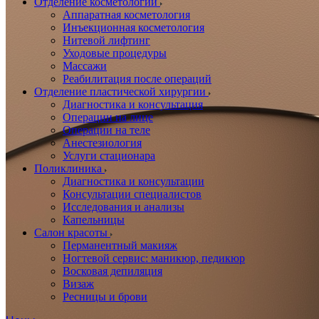
Отделение косметологии
Аппаратная косметология
Инъекционная косметология
Нитевой лифтинг
Уходовые процедуры
Массажи
Реабилитация после операций
Отделение пластической хирургии
Диагностика и консультация
Операции на лице
Операции на теле
Анестезиология
Услуги стационара
Поликлиника
Диагностика и консультации
Консультации специалистов
Исследования и анализы
Капельницы
Салон красоты
Перманентный макияж
Ногтевой сервис: маникюр, педикюр
Восковая депиляция
Визаж
Ресницы и брови