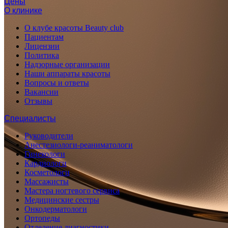
Цены
О клинике
О клубе красоты Beauty club
Пациентам
Лицензии
Политика
Надзорные организации
Наши аппараты красоты
Вопросы и ответы
Вакансии
Отзывы
Специалисты
Руководители
Анестезиологи-реаниматологи
Гинекологи
Кардиологи
Косметологи
Массажисты
Мастера ногтевого сервиса
Медицинские сестры
Онкодерматологи
Ортопеды
Отделение диагностики