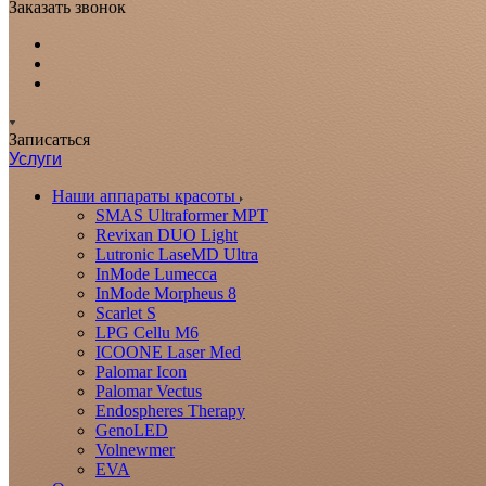
Заказать звонок
Записаться
Услуги
Наши аппараты красоты
SMAS Ultraformer MPT
Revixan DUO Light
Lutronic LaseMD Ultra
InMode Lumecca
InMode Morpheus 8
Scarlet S
LPG Cellu M6
ICOONE Laser Med
Palomar Icon
Palomar Vectus
Endospheres Therapy
GenoLED
Volnewmer
EVA