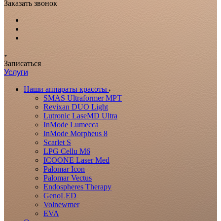
Заказать звонок
Записаться
Услуги
Наши аппараты красоты
SMAS Ultraformer MPT
Revixan DUO Light
Lutronic LaseMD Ultra
InMode Lumecca
InMode Morpheus 8
Scarlet S
LPG Cellu M6
ICOONE Laser Med
Palomar Icon
Palomar Vectus
Endospheres Therapy
GenoLED
Volnewmer
EVA