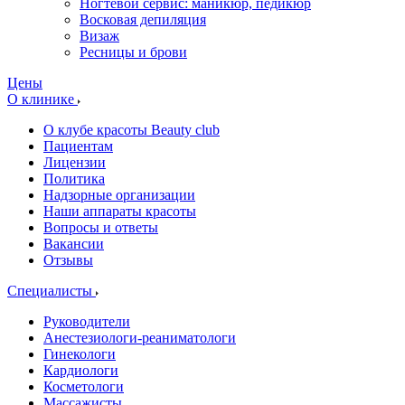
Ногтевой сервис: маникюр, педикюр
Восковая депиляция
Визаж
Ресницы и брови
Цены
О клинике
О клубе красоты Beauty club
Пациентам
Лицензии
Политика
Надзорные организации
Наши аппараты красоты
Вопросы и ответы
Вакансии
Отзывы
Специалисты
Руководители
Анестезиологи-реаниматологи
Гинекологи
Кардиологи
Косметологи
Массажисты