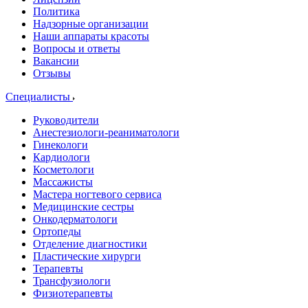
Политика
Надзорные организации
Наши аппараты красоты
Вопросы и ответы
Вакансии
Отзывы
Специалисты
Руководители
Анестезиологи-реаниматологи
Гинекологи
Кардиологи
Косметологи
Массажисты
Мастера ногтевого сервиса
Медицинские сестры
Онкодерматологи
Ортопеды
Отделение диагностики
Пластические хирурги
Терапевты
Трансфузиологи
Физиотерапевты