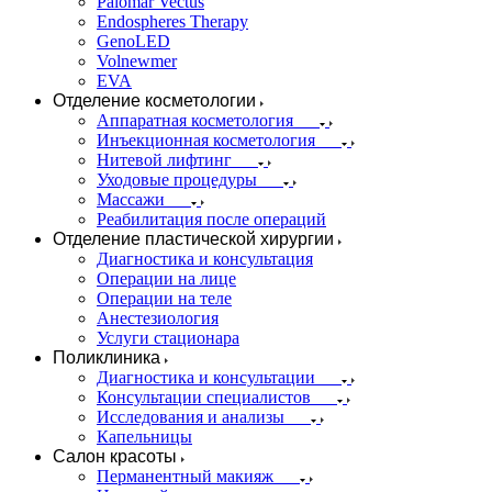
Palomar Vectus
Endospheres Therapy
GenoLED
Volnewmer
EVA
Отделение косметологии
Аппаратная косметология
Инъекционная косметология
Нитевой лифтинг
Уходовые процедуры
Массажи
Реабилитация после операций
Отделение пластической хирургии
Диагностика и консультация
Операции на лице
Операции на теле
Анестезиология
Услуги стационара
Поликлиника
Диагностика и консультации
Консультации специалистов
Исследования и анализы
Капельницы
Салон красоты
Перманентный макияж