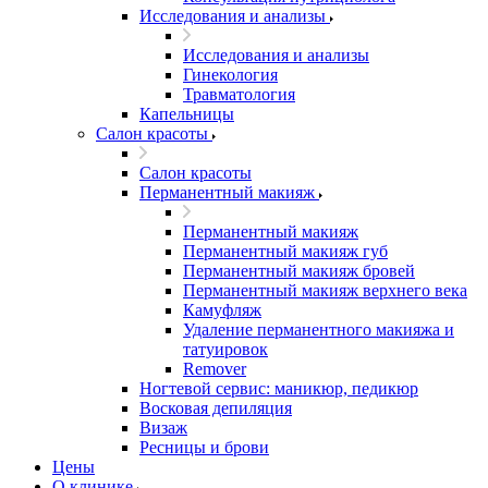
Исследования и анализы
Исследования и анализы
Гинекология
Травматология
Капельницы
Салон красоты
Салон красоты
Перманентный макияж
Перманентный макияж
Перманентный макияж губ
Перманентный макияж бровей
Перманентный макияж верхнего века
Камуфляж
Удаление перманентного макияжа и
татуировок
Remover
Ногтевой сервис: маникюр, педикюр
Восковая депиляция
Визаж
Ресницы и брови
Цены
О клинике