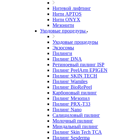
Нитевой лифтинг
Нити APTOS
Нити ONYX
Мезонити
Уходовые процедуры
Уходовые процедуры
Экзосомы
Пилинги
Пилинг DNA
Ретиноевый пилинг ISP
Пилинг PeelArm EPIGEN
Пилинг SKIN TECH
Пилинг Wamiles
Пилинг BioRePeel
Карбоновый пилинг
Пилинг Мезопил
Пилинг PRX-T33
Пилинг Nano
Салициловый пилинг
Молочный пилинг
Миндальный пилинг
Пилинг Skin Tech ТСА
Пилинг Sesderma