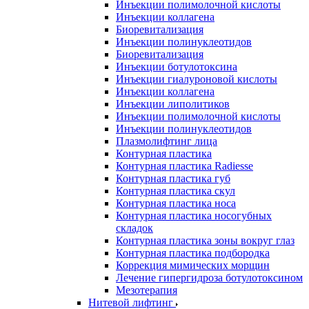
Инъекции полимолочной кислоты
Инъекции коллагена
Биоревитализация
Инъекции полинуклеотидов
Биоревитализация
Инъекции ботулотоксина
Инъекции гиалуроновой кислоты
Инъекции коллагена
Инъекции липолитиков
Инъекции полимолочной кислоты
Инъекции полинуклеотидов
Плазмолифтинг лица
Контурная пластика
Контурная пластика Radiesse
Контурная пластика губ
Контурная пластика скул
Контурная пластика носа
Контурная пластика носогубных
складок
Контурная пластика зоны вокруг глаз
Контурная пластика подбородка
Коррекция мимических морщин
Лечение гипергидроза ботулотоксином
Мезотерапия
Нитевой лифтинг