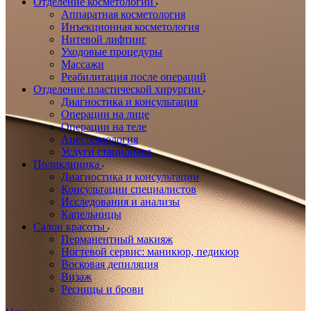
Отделение косметологии
Аппаратная косметология
Инъекционная косметология
Нитевой лифтинг
Уходовые процедуры
Массажи
Реабилитация после операций
Отделение пластической хирургии
Диагностика и консультация
Операции на лице
Операции на теле
Анестезиология
Услуги стационара
Поликлиника
Диагностика и консультации
Консультации специалистов
Исследования и анализы
Капельницы
Салон красоты
Перманентный макияж
Ногтевой сервис: маникюр, педикюр
Восковая депиляция
Визаж
Ресницы и брови