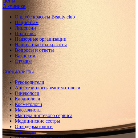
Цены
О клинике
О клубе красоты Beauty club
Пациентам
Лицензии
Политика
Надзорные организации
Наши аппараты красоты
Вопросы и ответы
Вакансии
Отзывы
Специалисты
Руководители
Анестезиологи-реаниматологи
Гинекологи
Кардиологи
Косметологи
Массажисты
Мастера ногтевого сервиса
Медицинские сестры
Онкодерматологи
Ортопеды
Отделение диагностики