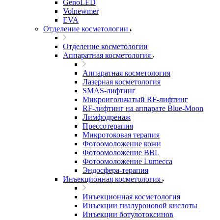
GenoLED
Volnewmer
EVA
Отделение косметологии
Отделение косметологии
Аппаратная косметология
Аппаратная косметология
Лазерная косметология
SMAS-лифтинг
Микроигольчатый RF-лифтинг
RF-лифтинг на аппарате Blue-Moon
Лимфодренаж
Прессотерапия
Микротоковая терапия
Фотоомоложение кожи
Фотоомоложение BBL
Фотоомоложение Lumecca
Эндосфера-терапия
Инъекционная косметология
Инъекционная косметология
Инъекции гиалуроновой кислоты
Инъекции ботулотоксинов