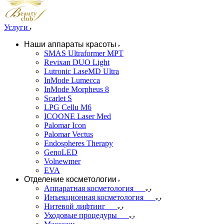
Услуги
Наши аппараты красоты
SMAS Ultraformer MPT
Revixan DUO Light
Lutronic LaseMD Ultra
InMode Lumecca
InMode Morpheus 8
Scarlet S
LPG Cellu M6
ICOONE Laser Med
Palomar Icon
Palomar Vectus
Endospheres Therapy
GenoLED
Volnewmer
EVA
Отделение косметологии
Аппаратная косметология
Инъекционная косметология
Нитевой лифтинг
Уходовые процедуры