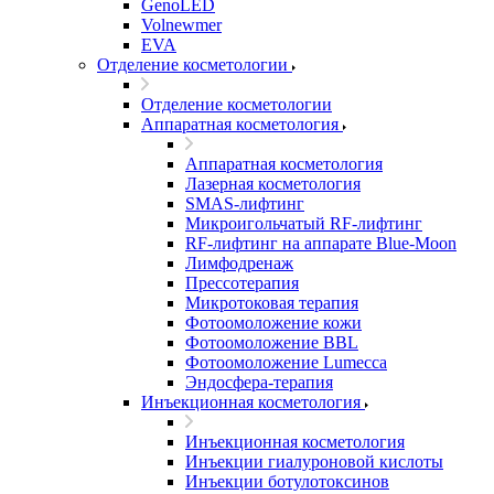
GenoLED
Volnewmer
EVA
Отделение косметологии
Отделение косметологии
Аппаратная косметология
Аппаратная косметология
Лазерная косметология
SMAS-лифтинг
Микроигольчатый RF-лифтинг
RF-лифтинг на аппарате Blue-Moon
Лимфодренаж
Прессотерапия
Микротоковая терапия
Фотоомоложение кожи
Фотоомоложение BBL
Фотоомоложение Lumecca
Эндосфера-терапия
Инъекционная косметология
Инъекционная косметология
Инъекции гиалуроновой кислоты
Инъекции ботулотоксинов