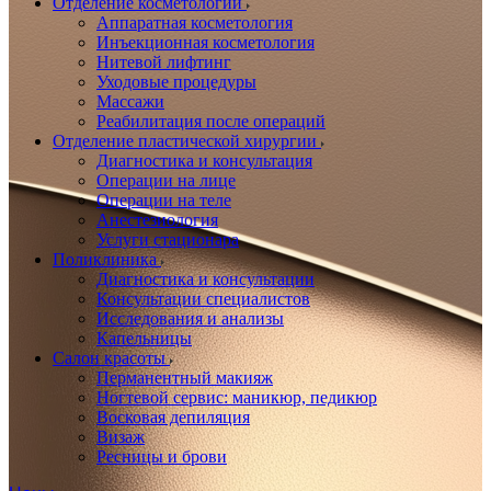
Отделение косметологии
Аппаратная косметология
Инъекционная косметология
Нитевой лифтинг
Уходовые процедуры
Массажи
Реабилитация после операций
Отделение пластической хирургии
Диагностика и консультация
Операции на лице
Операции на теле
Анестезиология
Услуги стационара
Поликлиника
Диагностика и консультации
Консультации специалистов
Исследования и анализы
Капельницы
Салон красоты
Перманентный макияж
Ногтевой сервис: маникюр, педикюр
Восковая депиляция
Визаж
Ресницы и брови