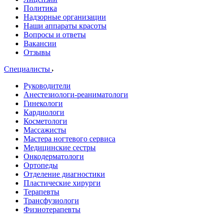
Политика
Надзорные организации
Наши аппараты красоты
Вопросы и ответы
Вакансии
Отзывы
Специалисты
Руководители
Анестезиологи-реаниматологи
Гинекологи
Кардиологи
Косметологи
Массажисты
Мастера ногтевого сервиса
Медицинские сестры
Онкодерматологи
Ортопеды
Отделение диагностики
Пластические хирурги
Терапевты
Трансфузиологи
Физиотерапевты