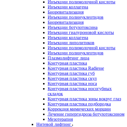
Инъекции полимолочной кислоты
Инъекции коллагена
Биоревитализация
Инъекции полинуклеотидов
Биоревитализация
Инъекции ботулотоксина
Инъекции гиалуроновой кислоты
Инъекции коллагена
Инъекции липолитиков
Инъекции полимолочной кислоты
Инъекции полинуклеотидов
Плазмолифтинг лица
Контурная пластика
Контурная пластика Radiesse
Контурная пластика губ
Контурная пластика скул
Контурная пластика носа
Контурная пластика носогубных
складок
Контурная пластика зоны вокруг глаз
Контурная пластика подбородка
Коррекция мимических морщин
Лечение гипергидроза ботулотоксином
Мезотерапия
Нитевой лифтинг