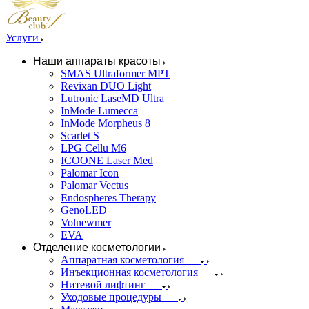
Услуги
Наши аппараты красоты
SMAS Ultraformer MPT
Revixan DUO Light
Lutronic LaseMD Ultra
InMode Lumecca
InMode Morpheus 8
Scarlet S
LPG Cellu M6
ICOONE Laser Med
Palomar Icon
Palomar Vectus
Endospheres Therapy
GenoLED
Volnewmer
EVA
Отделение косметологии
Аппаратная косметология
Инъекционная косметология
Нитевой лифтинг
Уходовые процедуры