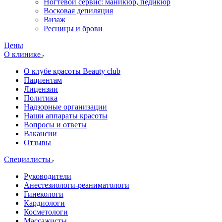
Ногтевой сервис: маникюр, педикюр
Восковая депиляция
Визаж
Ресницы и брови
Цены
О клинике
О клубе красоты Beauty club
Пациентам
Лицензии
Политика
Надзорные организации
Наши аппараты красоты
Вопросы и ответы
Вакансии
Отзывы
Специалисты
Руководители
Анестезиологи-реаниматологи
Гинекологи
Кардиологи
Косметологи
Массажисты