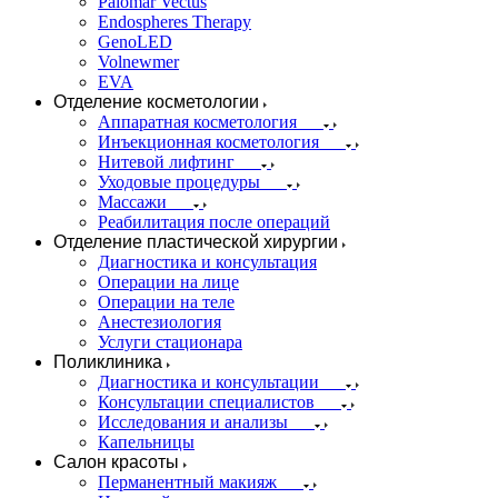
Palomar Vectus
Endospheres Therapy
GenoLED
Volnewmer
EVA
Отделение косметологии
Аппаратная косметология
Инъекционная косметология
Нитевой лифтинг
Уходовые процедуры
Массажи
Реабилитация после операций
Отделение пластической хирургии
Диагностика и консультация
Операции на лице
Операции на теле
Анестезиология
Услуги стационара
Поликлиника
Диагностика и консультации
Консультации специалистов
Исследования и анализы
Капельницы
Салон красоты
Перманентный макияж