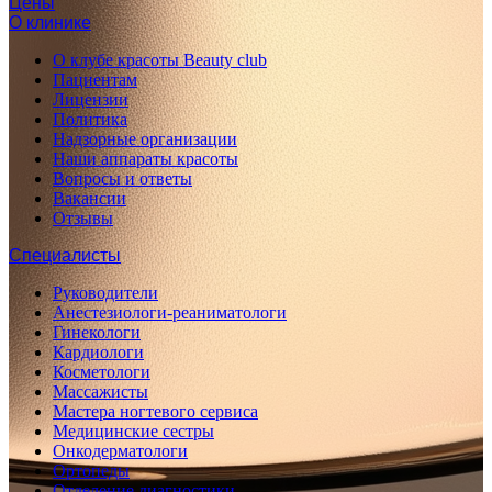
Цены
О клинике
О клубе красоты Beauty club
Пациентам
Лицензии
Политика
Надзорные организации
Наши аппараты красоты
Вопросы и ответы
Вакансии
Отзывы
Специалисты
Руководители
Анестезиологи-реаниматологи
Гинекологи
Кардиологи
Косметологи
Массажисты
Мастера ногтевого сервиса
Медицинские сестры
Онкодерматологи
Ортопеды
Отделение диагностики