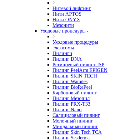
Нитевой лифтинг
Нити APTOS
Нити ONYX
Мезонити
Уходовые процедуры
Уходовые процедуры
Экзосомы
Пилинги
Пилинг DNA
Ретиноевый пилинг ISP
Пилинг PeelArm EPIGEN
Пилинг SKIN TECH
Пилинг Wamiles
Пилинг BioRePeel
Карбоновый пилинг
Пилинг Мезопил
Пилинг PRX-T33
Пилинг Nano
Салициловый пилинг
Молочный пилинг
Миндальный пилинг
Пилинг Skin Tech ТСА
Пилинг Sesderma