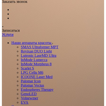
Заказать звонок
Записаться
Услуги
Наши аппараты красоты
SMAS Ultraformer MPT
Revixan DUO Light
Lutronic LaseMD Ultra
InMode Lumecca
InMode Morpheus 8
Scarlet S
LPG Cellu M6
ICOONE Laser Med
Palomar Icon
Palomar Vectus
Endospheres Therapy
GenoLED
Volnewmer
EVA