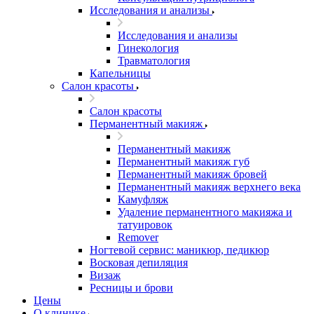
Исследования и анализы
Исследования и анализы
Гинекология
Травматология
Капельницы
Салон красоты
Салон красоты
Перманентный макияж
Перманентный макияж
Перманентный макияж губ
Перманентный макияж бровей
Перманентный макияж верхнего века
Камуфляж
Удаление перманентного макияжа и
татуировок
Remover
Ногтевой сервис: маникюр, педикюр
Восковая депиляция
Визаж
Ресницы и брови
Цены
О клинике