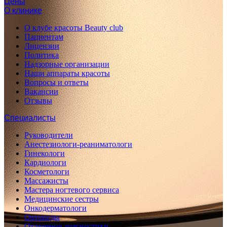
Цены
О клинике
О клубе красоты Beauty club
Пациентам
Лицензии
Политика
Надзорные организации
Наши аппараты красоты
Вопросы и ответы
Вакансии
Отзывы
Специалисты
Руководители
Анестезиологи-реаниматологи
Гинекологи
Кардиологи
Косметологи
Массажисты
Мастера ногтевого сервиса
Медицинские сестры
Онкодерматологи
Ортопеды
Отделение диагностики