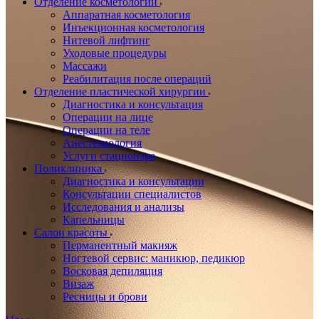
Отделение косметологии
Аппаратная косметология
Инъекционная косметология
Нитевой лифтинг
Уходовые процедуры
Массажи
Реабилитация после операций
Отделение пластической хирургии
Диагностика и консультация
Операции на лице
Операции на теле
Анестезиология
Услуги стационара
Поликлиника
Диагностика и консультации
Консультации специалистов
Исследования и анализы
Капельницы
Салон красоты
Перманентный макияж
Ногтевой сервис: маникюр, педикюр
Восковая депиляция
Визаж
Ресницы и брови