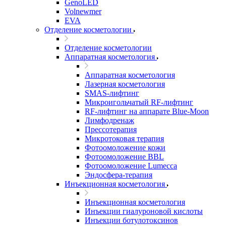
GenoLED
Volnewmer
EVA
Отделение косметологии
Отделение косметологии
Аппаратная косметология
Аппаратная косметология
Лазерная косметология
SMAS-лифтинг
Микроигольчатый RF-лифтинг
RF-лифтинг на аппарате Blue-Moon
Лимфодренаж
Прессотерапия
Микротоковая терапия
Фотоомоложение кожи
Фотоомоложение BBL
Фотоомоложение Lumecca
Эндосфера-терапия
Инъекционная косметология
Инъекционная косметология
Инъекции гиалуроновой кислоты
Инъекции ботулотоксинов