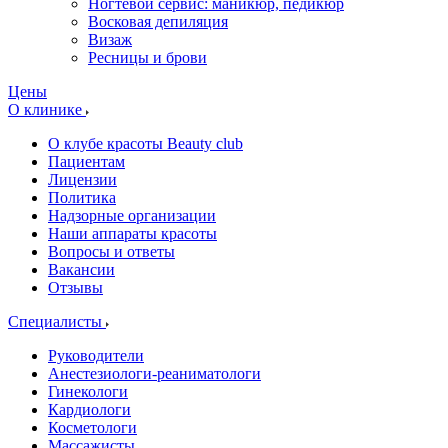
Ногтевой сервис: маникюр, педикюр
Восковая депиляция
Визаж
Ресницы и брови
Цены
О клинике
О клубе красоты Beauty club
Пациентам
Лицензии
Политика
Надзорные организации
Наши аппараты красоты
Вопросы и ответы
Вакансии
Отзывы
Специалисты
Руководители
Анестезиологи-реаниматологи
Гинекологи
Кардиологи
Косметологи
Массажисты