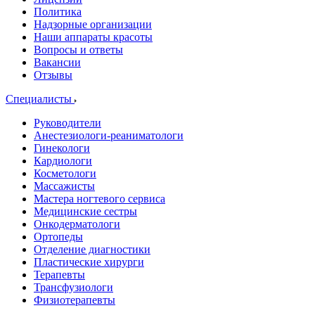
Политика
Надзорные организации
Наши аппараты красоты
Вопросы и ответы
Вакансии
Отзывы
Специалисты
Руководители
Анестезиологи-реаниматологи
Гинекологи
Кардиологи
Косметологи
Массажисты
Мастера ногтевого сервиса
Медицинские сестры
Онкодерматологи
Ортопеды
Отделение диагностики
Пластические хирурги
Терапевты
Трансфузиологи
Физиотерапевты