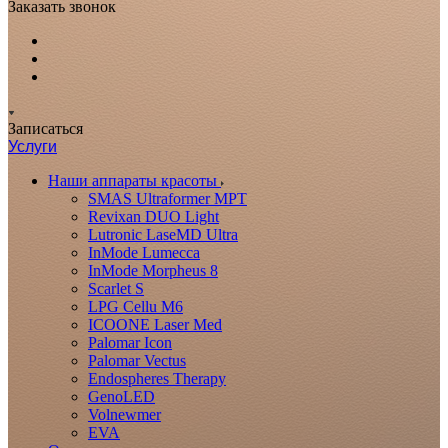
Заказать звонок
Записаться
Услуги
Наши аппараты красоты
SMAS Ultraformer MPT
Revixan DUO Light
Lutronic LaseMD Ultra
InMode Lumecca
InMode Morpheus 8
Scarlet S
LPG Cellu M6
ICOONE Laser Med
Palomar Icon
Palomar Vectus
Endospheres Therapy
GenoLED
Volnewmer
EVA