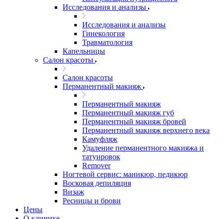
Исследования и анализы
Исследования и анализы
Гинекология
Травматология
Капельницы
Салон красоты
Салон красоты
Перманентный макияж
Перманентный макияж
Перманентный макияж губ
Перманентный макияж бровей
Перманентный макияж верхнего века
Камуфляж
Удаление перманентного макияжа и
татуировок
Remover
Ногтевой сервис: маникюр, педикюр
Восковая депиляция
Визаж
Ресницы и брови
Цены
О клинике