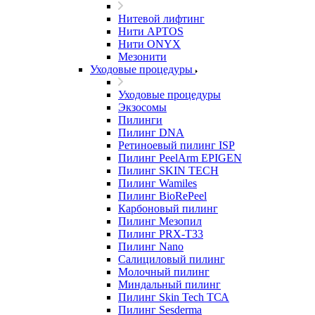
Нитевой лифтинг
Нити APTOS
Нити ONYX
Мезонити
Уходовые процедуры
Уходовые процедуры
Экзосомы
Пилинги
Пилинг DNA
Ретиноевый пилинг ISP
Пилинг PeelArm EPIGEN
Пилинг SKIN TECH
Пилинг Wamiles
Пилинг BioRePeel
Карбоновый пилинг
Пилинг Мезопил
Пилинг PRX-T33
Пилинг Nano
Салициловый пилинг
Молочный пилинг
Миндальный пилинг
Пилинг Skin Tech ТСА
Пилинг Sesderma