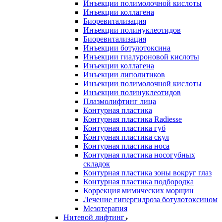
Инъекции полимолочной кислоты
Инъекции коллагена
Биоревитализация
Инъекции полинуклеотидов
Биоревитализация
Инъекции ботулотоксина
Инъекции гиалуроновой кислоты
Инъекции коллагена
Инъекции липолитиков
Инъекции полимолочной кислоты
Инъекции полинуклеотидов
Плазмолифтинг лица
Контурная пластика
Контурная пластика Radiesse
Контурная пластика губ
Контурная пластика скул
Контурная пластика носа
Контурная пластика носогубных
складок
Контурная пластика зоны вокруг глаз
Контурная пластика подбородка
Коррекция мимических морщин
Лечение гипергидроза ботулотоксином
Мезотерапия
Нитевой лифтинг