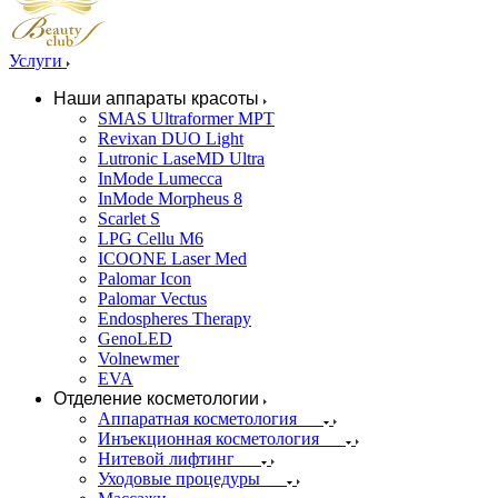
Услуги
Наши аппараты красоты
SMAS Ultraformer MPT
Revixan DUO Light
Lutronic LaseMD Ultra
InMode Lumecca
InMode Morpheus 8
Scarlet S
LPG Cellu M6
ICOONE Laser Med
Palomar Icon
Palomar Vectus
Endospheres Therapy
GenoLED
Volnewmer
EVA
Отделение косметологии
Аппаратная косметология
Инъекционная косметология
Нитевой лифтинг
Уходовые процедуры