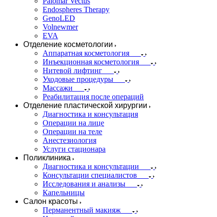
Palomar Vectus
Endospheres Therapy
GenoLED
Volnewmer
EVA
Отделение косметологии
Аппаратная косметология
Инъекционная косметология
Нитевой лифтинг
Уходовые процедуры
Массажи
Реабилитация после операций
Отделение пластической хирургии
Диагностика и консультация
Операции на лице
Операции на теле
Анестезиология
Услуги стационара
Поликлиника
Диагностика и консультации
Консультации специалистов
Исследования и анализы
Капельницы
Салон красоты
Перманентный макияж