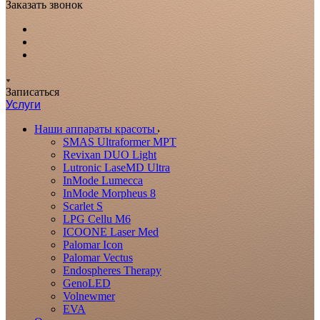
Заказать звонок
Записаться
Услуги
Наши аппараты красоты
SMAS Ultraformer MPT
Revixan DUO Light
Lutronic LaseMD Ultra
InMode Lumecca
InMode Morpheus 8
Scarlet S
LPG Cellu M6
ICOONE Laser Med
Palomar Icon
Palomar Vectus
Endospheres Therapy
GenoLED
Volnewmer
EVA