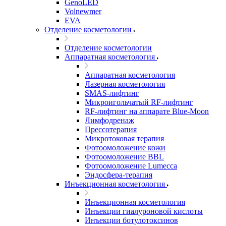
GenoLED
Volnewmer
EVA
Отделение косметологии
Отделение косметологии
Аппаратная косметология
Аппаратная косметология
Лазерная косметология
SMAS-лифтинг
Микроигольчатый RF-лифтинг
RF-лифтинг на аппарате Blue-Moon
Лимфодренаж
Прессотерапия
Микротоковая терапия
Фотоомоложение кожи
Фотоомоложение BBL
Фотоомоложение Lumecca
Эндосфера-терапия
Инъекционная косметология
Инъекционная косметология
Инъекции гиалуроновой кислоты
Инъекции ботулотоксинов