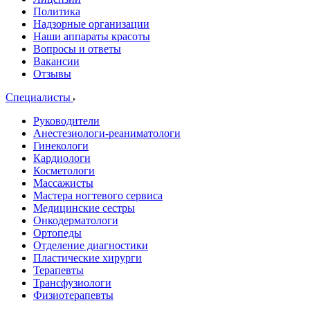
Политика
Надзорные организации
Наши аппараты красоты
Вопросы и ответы
Вакансии
Отзывы
Специалисты
Руководители
Анестезиологи-реаниматологи
Гинекологи
Кардиологи
Косметологи
Массажисты
Мастера ногтевого сервиса
Медицинские сестры
Онкодерматологи
Ортопеды
Отделение диагностики
Пластические хирурги
Терапевты
Трансфузиологи
Физиотерапевты