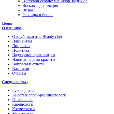
Ногтевой сервис: маникюр, педикюр
Восковая депиляция
Визаж
Ресницы и брови
Цены
О клинике
О клубе красоты Beauty club
Пациентам
Лицензии
Политика
Надзорные организации
Наши аппараты красоты
Вопросы и ответы
Вакансии
Отзывы
Специалисты
Руководители
Анестезиологи-реаниматологи
Гинекологи
Кардиологи
Косметологи
Массажисты