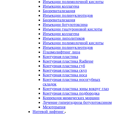
Инъекции полимолочной кислоты
Инъекции коллагена
Биоревитализация
Инъекции полинуклеотидов
Биоревитализация
Инъекции ботулотоксина
Инъекции гиалуроновой кислоты
Инъекции коллагена
Инъекции липолитиков
Инъекции полимолочной кислоты
Инъекции полинуклеотидов
Плазмолифтинг лица
Контурная пластика
Контурная пластика Radiesse
Контурная пластика губ
Контурная пластика скул
Контурная пластика носа
Контурная пластика носогубных
складок
Контурная пластика зоны вокруг глаз
Контурная пластика подбородка
Коррекция мимических морщин
Лечение гипергидроза ботулотоксином
Мезотерапия
Нитевой лифтинг