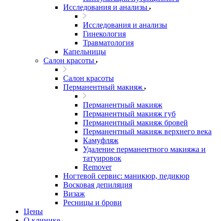
Исследования и анализы
Исследования и анализы
Гинекология
Травматология
Капельницы
Салон красоты
Салон красоты
Перманентный макияж
Перманентный макияж
Перманентный макияж губ
Перманентный макияж бровей
Перманентный макияж верхнего века
Камуфляж
Удаление перманентного макияжа и
татуировок
Remover
Ногтевой сервис: маникюр, педикюр
Восковая депиляция
Визаж
Ресницы и брови
Цены
О клинике