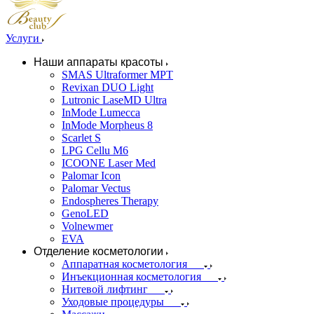
Услуги
Наши аппараты красоты
SMAS Ultraformer MPT
Revixan DUO Light
Lutronic LaseMD Ultra
InMode Lumecca
InMode Morpheus 8
Scarlet S
LPG Cellu M6
ICOONE Laser Med
Palomar Icon
Palomar Vectus
Endospheres Therapy
GenoLED
Volnewmer
EVA
Отделение косметологии
Аппаратная косметология
Инъекционная косметология
Нитевой лифтинг
Уходовые процедуры