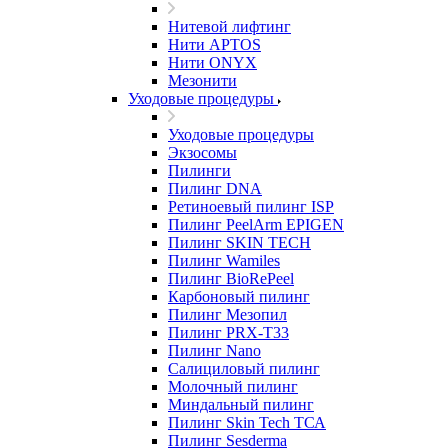
Нитевой лифтинг
Нити APTOS
Нити ONYX
Мезонити
Уходовые процедуры
Уходовые процедуры
Экзосомы
Пилинги
Пилинг DNA
Ретиноевый пилинг ISP
Пилинг PeelArm EPIGEN
Пилинг SKIN TECH
Пилинг Wamiles
Пилинг BioRePeel
Карбоновый пилинг
Пилинг Мезопил
Пилинг PRX-T33
Пилинг Nano
Салициловый пилинг
Молочный пилинг
Миндальный пилинг
Пилинг Skin Tech ТСА
Пилинг Sesderma