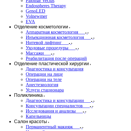
Palomar Vectus
Endospheres Therapy
GenoLED
Volnewmer
EVA
Отделение косметологии
Аппаратная косметология
Инъекционная косметология
Нитевой лифтинг
Уходовые процедуры
Массажи
Реабилитация после операций
Отделение пластической хирургии
Диагностика и консультация
Операции на лице
Операции на теле
Анестезиология
Услуги стационара
Поликлиника
Диагностика и консультации
Консультации специалистов
Исследования и анализы
Капельницы
Салон красоты
Перманентный макияж