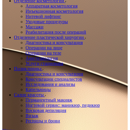
Отделение косметологии
Аппаратная косметология
Инъекционная косметология
Нитевой лифтинг
Уходовые процедуры
Массажи
Реабилитация после операций
Отделение пластической хирургии
Диагностика и консультация
Операции на лице
Операции на теле
Анестезиология
Услуги стационара
Поликлиника
Диагностика и консультации
Консультации специалистов
Исследования и анализы
Капельницы
Салон красоты
Перманентный макияж
Ногтевой сервис: маникюр, педикюр
Восковая депиляция
Визаж
Ресницы и брови