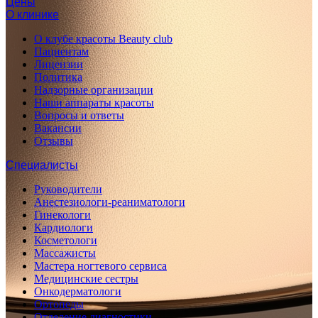
Цены
О клинике
О клубе красоты Beauty club
Пациентам
Лицензии
Политика
Надзорные организации
Наши аппараты красоты
Вопросы и ответы
Вакансии
Отзывы
Специалисты
Руководители
Анестезиологи-реаниматологи
Гинекологи
Кардиологи
Косметологи
Массажисты
Мастера ногтевого сервиса
Медицинские сестры
Онкодерматологи
Ортопеды
Отделение диагностики