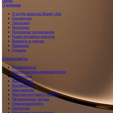
Цены
О клинике
О клубе красоты Beauty club
Пациентам
Лицензии
Политика
Надзорные организации
Наши аппараты красоты
Вопросы и ответы
Вакансии
Отзывы
Специалисты
Руководители
Анестезиологи-реаниматологи
Гинекологи
Кардиологи
Косметологи
Массажисты
Мастера ногтевого сервиса
Медицинские сестры
Онкодерматологи
Ортопеды
Отделение диагностики