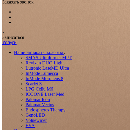
Заказать звонок
Записаться
Услуги
Наши аппараты красоты
SMAS Ultraformer MPT
Revixan DUO Light
Lutronic LaseMD Ultra
InMode Lumecca
InMode Morpheus 8
Scarlet S
LPG Cellu M6
ICOONE Laser Med
Palomar Icon
Palomar Vectus
Endospheres Therapy
GenoLED
Volnewmer
EVA