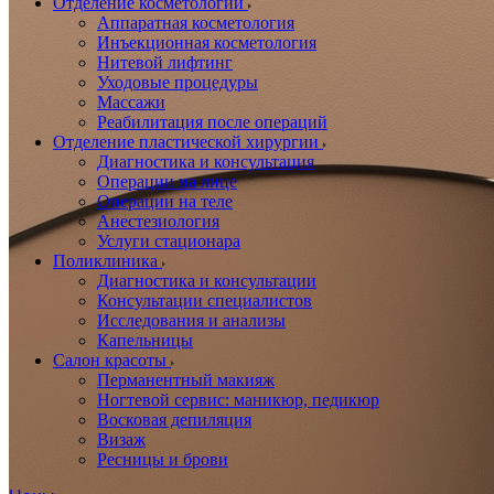
Отделение косметологии
Аппаратная косметология
Инъекционная косметология
Нитевой лифтинг
Уходовые процедуры
Массажи
Реабилитация после операций
Отделение пластической хирургии
Диагностика и консультация
Операции на лице
Операции на теле
Анестезиология
Услуги стационара
Поликлиника
Диагностика и консультации
Консультации специалистов
Исследования и анализы
Капельницы
Салон красоты
Перманентный макияж
Ногтевой сервис: маникюр, педикюр
Восковая депиляция
Визаж
Ресницы и брови