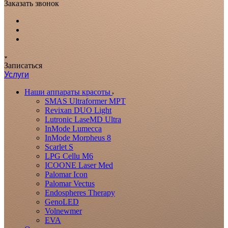
Заказать звонок
Записаться
Услуги
Наши аппараты красоты
SMAS Ultraformer MPT
Revixan DUO Light
Lutronic LaseMD Ultra
InMode Lumecca
InMode Morpheus 8
Scarlet S
LPG Cellu M6
ICOONE Laser Med
Palomar Icon
Palomar Vectus
Endospheres Therapy
GenoLED
Volnewmer
EVA