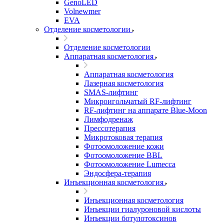
GenoLED
Volnewmer
EVA
Отделение косметологии
Отделение косметологии
Аппаратная косметология
Аппаратная косметология
Лазерная косметология
SMAS-лифтинг
Микроигольчатый RF-лифтинг
RF-лифтинг на аппарате Blue-Moon
Лимфодренаж
Прессотерапия
Микротоковая терапия
Фотоомоложение кожи
Фотоомоложение BBL
Фотоомоложение Lumecca
Эндосфера-терапия
Инъекционная косметология
Инъекционная косметология
Инъекции гиалуроновой кислоты
Инъекции ботулотоксинов