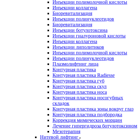
Инъекции полимолочной кислоты
Инъекции коллагена
Биоревитализация
Инъекции полинуклеотидов
Биоревитализация
Инъекции ботулотоксина
Инъекции гиалуроновой кислоты
Инъекции коллагена
Инъекции липолитиков
Инъекции полимолочной кислоты
Инъекции полинуклеотидов
Плазмолифтинг лица
Контурная пластика
Контурная пластика Radiesse
Контурная пластика губ
Контурная пластика скул
Контурная пластика носа
Контурная пластика носогубных
складок
Контурная пластика зоны вокруг глаз
Контурная пластика подбородка
Коррекция мимических морщин
Лечение гипергидроза ботулотоксином
Мезотерапия
Нитевой лифтинг