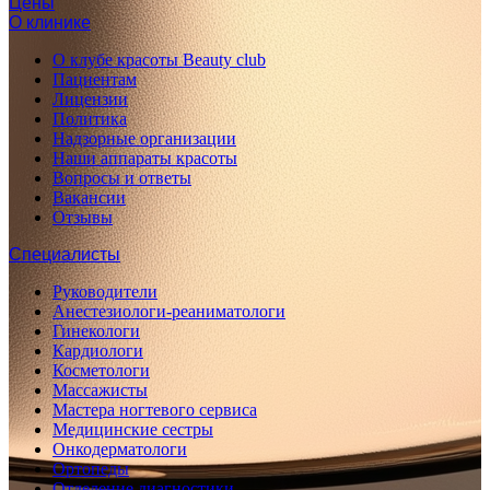
Цены
О клинике
О клубе красоты Beauty club
Пациентам
Лицензии
Политика
Надзорные организации
Наши аппараты красоты
Вопросы и ответы
Вакансии
Отзывы
Специалисты
Руководители
Анестезиологи-реаниматологи
Гинекологи
Кардиологи
Косметологи
Массажисты
Мастера ногтевого сервиса
Медицинские сестры
Онкодерматологи
Ортопеды
Отделение диагностики