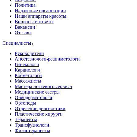
Политика
Надзорные организации
Наши аппараты красоты
Вопросы и ответы
Вакансии
Отзывы
Специалисты
Руководители
Анестезиологи-реаниматологи
Гинекологи
Кардиологи
Косметологи
Массажисты
Мастера ногтевого сервиса
Медицинские сестры
Онкодерматологи
Ортопеды
Отделение диагностики
Пластические хирурги
Терапевты
Трансфузиологи
Физиотерапевты