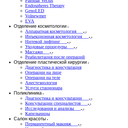
Palomar Vectus
Endospheres Therapy
GenoLED
Volnewmer
EVA
Отделение косметологии
Аппаратная косметология
Инъекционная косметология
Нитевой лифтинг
Уходовые процедуры
Массажи
Реабилитация после операций
Отделение пластической хирургии
Диагностика и консультация
Операции на лице
Операции на теле
Анестезиология
Услуги стационара
Поликлиника
Диагностика и консультации
Консультации специалистов
Исследования и анализы
Капельницы
Салон красоты
Перманентный макияж