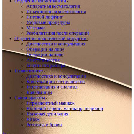
Отделение косметологии
Аппаратная косметология
Инъекционная косметология
Нитевой лифтинг
Уходовые процедуры
Массажи
Реабилитация после операций
Отделение пластической хирургии
Диагностика и консультация
Операции на лице
Операции на теле
Анестезиология
Услуги стационара
Поликлиника
Диагностика и консультации
Консультации специалистов
Исследования и анализы
Капельницы
Салон красоты
Перманентный макияж
Ногтевой сервис: маникюр, педикюр
Восковая депиляция
Визаж
Ресницы и брови