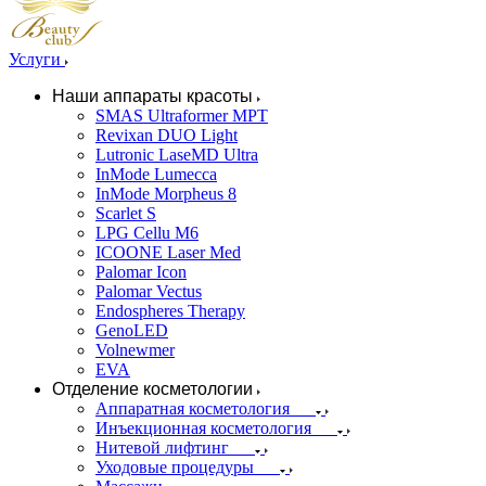
Услуги
Наши аппараты красоты
SMAS Ultraformer MPT
Revixan DUO Light
Lutronic LaseMD Ultra
InMode Lumecca
InMode Morpheus 8
Scarlet S
LPG Cellu M6
ICOONE Laser Med
Palomar Icon
Palomar Vectus
Endospheres Therapy
GenoLED
Volnewmer
EVA
Отделение косметологии
Аппаратная косметология
Инъекционная косметология
Нитевой лифтинг
Уходовые процедуры