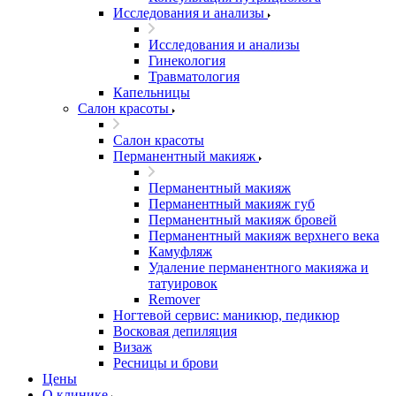
Исследования и анализы
Исследования и анализы
Гинекология
Травматология
Капельницы
Салон красоты
Салон красоты
Перманентный макияж
Перманентный макияж
Перманентный макияж губ
Перманентный макияж бровей
Перманентный макияж верхнего века
Камуфляж
Удаление перманентного макияжа и
татуировок
Remover
Ногтевой сервис: маникюр, педикюр
Восковая депиляция
Визаж
Ресницы и брови
Цены
О клинике