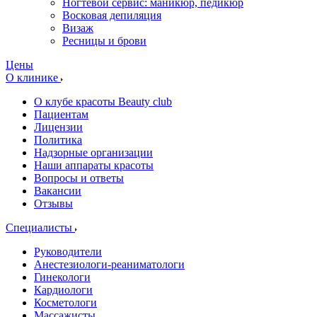
Ногтевой сервис: маникюр, педикюр
Восковая депиляция
Визаж
Ресницы и брови
Цены
О клинике
О клубе красоты Beauty club
Пациентам
Лицензии
Политика
Надзорные организации
Наши аппараты красоты
Вопросы и ответы
Вакансии
Отзывы
Специалисты
Руководители
Анестезиологи-реаниматологи
Гинекологи
Кардиологи
Косметологи
Массажисты