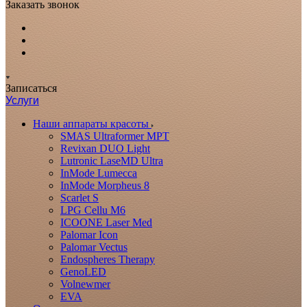
Заказать звонок
Записаться
Услуги
Наши аппараты красоты
SMAS Ultraformer MPT
Revixan DUO Light
Lutronic LaseMD Ultra
InMode Lumecca
InMode Morpheus 8
Scarlet S
LPG Cellu M6
ICOONE Laser Med
Palomar Icon
Palomar Vectus
Endospheres Therapy
GenoLED
Volnewmer
EVA