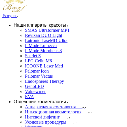
Услуги
Наши аппараты красоты
SMAS Ultraformer MPT
Revixan DUO Light
Lutronic LaseMD Ultra
InMode Lumecca
InMode Morpheus 8
Scarlet S
LPG Cellu M6
ICOONE Laser Med
Palomar Icon
Palomar Vectus
Endospheres Therapy
GenoLED
Volnewmer
EVA
Отделение косметологии
Аппаратная косметология
Инъекционная косметология
Нитевой лифтинг
Уходовые процедуры