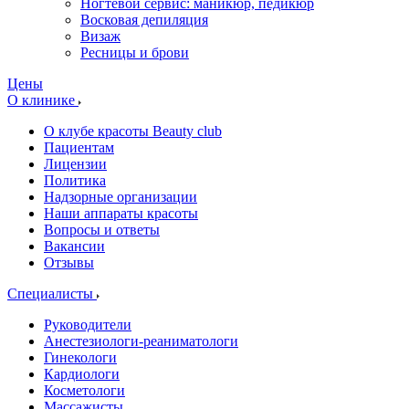
Ногтевой сервис: маникюр, педикюр
Восковая депиляция
Визаж
Ресницы и брови
Цены
О клинике
О клубе красоты Beauty club
Пациентам
Лицензии
Политика
Надзорные организации
Наши аппараты красоты
Вопросы и ответы
Вакансии
Отзывы
Специалисты
Руководители
Анестезиологи-реаниматологи
Гинекологи
Кардиологи
Косметологи
Массажисты