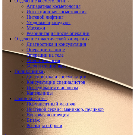
Отделение косметологии
Аппаратная косметология
Инъекционная косметология
Нитевой лифтинг
Уходовые процедуры
Массажи
Реабилитация после операций
Отделение пластической хирургии
Диагностика и консультация
Операции на лице
Операции на теле
Анестезиология
Услуги стационара
Поликлиника
Диагностика и консультации
Консультации специалистов
Исследования и анализы
Капельницы
Салон красоты
Перманентный макияж
Ногтевой сервис: маникюр, педикюр
Восковая депиляция
Визаж
Ресницы и брови