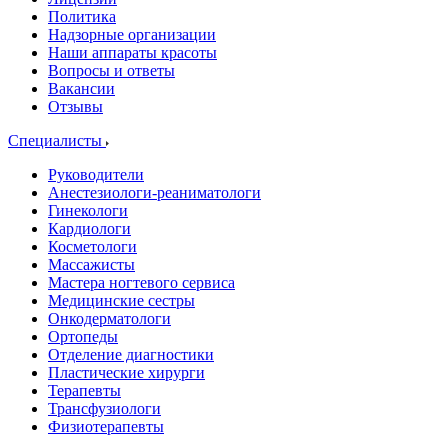
Политика
Надзорные организации
Наши аппараты красоты
Вопросы и ответы
Вакансии
Отзывы
Специалисты
Руководители
Анестезиологи-реаниматологи
Гинекологи
Кардиологи
Косметологи
Массажисты
Мастера ногтевого сервиса
Медицинские сестры
Онкодерматологи
Ортопеды
Отделение диагностики
Пластические хирурги
Терапевты
Трансфузиологи
Физиотерапевты