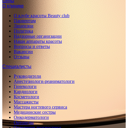
Цены
О клинике
О клубе красоты Beauty club
Пациентам
Лицензии
Политика
Надзорные организации
Наши аппараты красоты
Вопросы и ответы
Вакансии
Отзывы
Специалисты
Руководители
Анестезиологи-реаниматологи
Гинекологи
Кардиологи
Косметологи
Массажисты
Мастера ногтевого сервиса
Медицинские сестры
Онкодерматологи
Ортопеды
Отделение диагностики