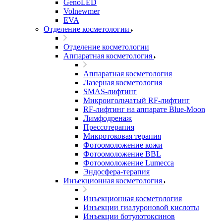
GenoLED
Volnewmer
EVA
Отделение косметологии
Отделение косметологии
Аппаратная косметология
Аппаратная косметология
Лазерная косметология
SMAS-лифтинг
Микроигольчатый RF-лифтинг
RF-лифтинг на аппарате Blue-Moon
Лимфодренаж
Прессотерапия
Микротоковая терапия
Фотоомоложение кожи
Фотоомоложение BBL
Фотоомоложение Lumecca
Эндосфера-терапия
Инъекционная косметология
Инъекционная косметология
Инъекции гиалуроновой кислоты
Инъекции ботулотоксинов