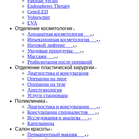
Palomar Vectus
Endospheres Therapy
GenoLED
Volnewmer
EVA
Отделение косметологии
Аппаратная косметология
Инъекционная косметология
Нитевой лифтинг
Уходовые процедуры
Массажи
Реабилитация после операций
Отделение пластической хирургии
Диагностика и консультация
Операции на лице
Операции на теле
Анестезиология
Услуги стационара
Поликлиника
Диагностика и консультации
Консультации специалистов
Исследования и анализы
Капельницы
Салон красоты
Перманентный макияж