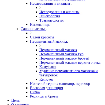
Исследования и анализы
Исследования и анализы
Гинекология
Травматология
Капельницы
Салон красоты
Салон красоты
Перманентный макияж
Перманентный макияж
Перманентный макияж губ
Перманентный макияж бровей
Перманентный макияж верхнего века
Камуфляж
Удаление перманентного макияжа и
татуировок
Remover
Ногтевой сервис: маникюр, педикюр
Восковая депиляция
Визаж
Ресницы и брови
Цены
О клинике