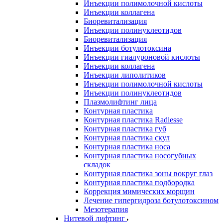
Инъекции полимолочной кислоты
Инъекции коллагена
Биоревитализация
Инъекции полинуклеотидов
Биоревитализация
Инъекции ботулотоксина
Инъекции гиалуроновой кислоты
Инъекции коллагена
Инъекции липолитиков
Инъекции полимолочной кислоты
Инъекции полинуклеотидов
Плазмолифтинг лица
Контурная пластика
Контурная пластика Radiesse
Контурная пластика губ
Контурная пластика скул
Контурная пластика носа
Контурная пластика носогубных
складок
Контурная пластика зоны вокруг глаз
Контурная пластика подбородка
Коррекция мимических морщин
Лечение гипергидроза ботулотоксином
Мезотерапия
Нитевой лифтинг