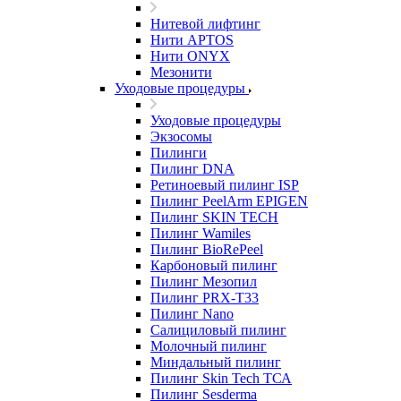
Нитевой лифтинг
Нити APTOS
Нити ONYX
Мезонити
Уходовые процедуры
Уходовые процедуры
Экзосомы
Пилинги
Пилинг DNA
Ретиноевый пилинг ISP
Пилинг PeelArm EPIGEN
Пилинг SKIN TECH
Пилинг Wamiles
Пилинг BioRePeel
Карбоновый пилинг
Пилинг Мезопил
Пилинг PRX-T33
Пилинг Nano
Салициловый пилинг
Молочный пилинг
Миндальный пилинг
Пилинг Skin Tech ТСА
Пилинг Sesderma