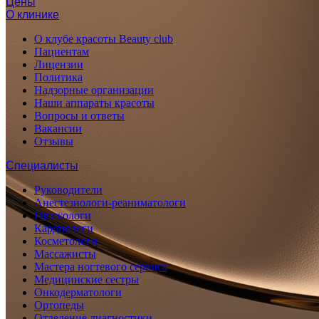
Цены
О клинике
О клубе красоты Beauty club
Пациентам
Лицензии
Политика
Надзорные организации
Наши аппараты красоты
Вопросы и ответы
Вакансии
Отзывы
Специалисты
Руководители
Анестезиологи-реаниматологи
Гинекологи
Кардиологи
Косметологи
Массажисты
Мастера ногтевого сервиса
Медицинские сестры
Онкодерматологи
Ортопеды
Отделение диагностики