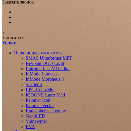
Заказать звонок
Записаться
Услуги
Наши аппараты красоты
SMAS Ultraformer MPT
Revixan DUO Light
Lutronic LaseMD Ultra
InMode Lumecca
InMode Morpheus 8
Scarlet S
LPG Cellu M6
ICOONE Laser Med
Palomar Icon
Palomar Vectus
Endospheres Therapy
GenoLED
Volnewmer
EVA