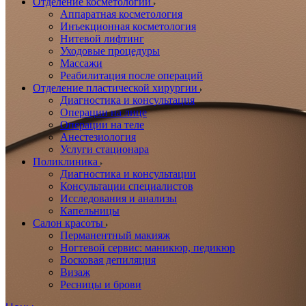
Отделение косметологии
Аппаратная косметология
Инъекционная косметология
Нитевой лифтинг
Уходовые процедуры
Массажи
Реабилитация после операций
Отделение пластической хирургии
Диагностика и консультация
Операции на лице
Операции на теле
Анестезиология
Услуги стационара
Поликлиника
Диагностика и консультации
Консультации специалистов
Исследования и анализы
Капельницы
Салон красоты
Перманентный макияж
Ногтевой сервис: маникюр, педикюр
Восковая депиляция
Визаж
Ресницы и брови