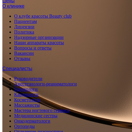
Цены
О клинике
О клубе красоты Beauty club
Пациентам
Лицензии
Политика
Надзорные организации
Наши аппараты красоты
Вопросы и ответы
Вакансии
Отзывы
Специалисты
Руководители
Анестезиологи-реаниматологи
Гинекологи
Кардиологи
Косметологи
Массажисты
Мастера ногтевого сервиса
Медицинские сестры
Онкодерматологи
Ортопеды
Отделение диагностики