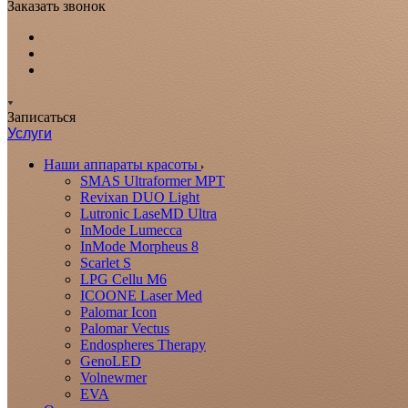
Заказать звонок
Записаться
Услуги
Наши аппараты красоты
SMAS Ultraformer MPT
Revixan DUO Light
Lutronic LaseMD Ultra
InMode Lumecca
InMode Morpheus 8
Scarlet S
LPG Cellu M6
ICOONE Laser Med
Palomar Icon
Palomar Vectus
Endospheres Therapy
GenoLED
Volnewmer
EVA