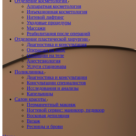
Отделение косметологии
Аппаратная косметология
Инъекционная косметология
Нитевой лифтинг
Уходовые процедуры
Массажи
Реабилитация после операций
Отделение пластической хирургии
Диагностика и консультация
Операции на лице
Операции на теле
Анестезиология
Услуги стационара
Поликлиника
Диагностика и консультации
Консультации специалистов
Исследования и анализы
Капельницы
Салон красоты
Перманентный макияж
Ногтевой сервис: маникюр, педикюр
Восковая депиляция
Визаж
Ресницы и брови