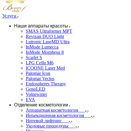
Услуги
Наши аппараты красоты
SMAS Ultraformer MPT
Revixan DUO Light
Lutronic LaseMD Ultra
InMode Lumecca
InMode Morpheus 8
Scarlet S
LPG Cellu M6
ICOONE Laser Med
Palomar Icon
Palomar Vectus
Endospheres Therapy
GenoLED
Volnewmer
EVA
Отделение косметологии
Аппаратная косметология
Инъекционная косметология
Нитевой лифтинг
Уходовые процедуры