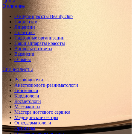
Цены
О клинике
О клубе красоты Beauty club
Пациентам
Лицензии
Политика
Надзорные организации
Наши аппараты красоты
Вопросы и ответы
Вакансии
Отзывы
Специалисты
Руководители
Анестезиологи-реаниматологи
Гинекологи
Кардиологи
Косметологи
Массажисты
Мастера ногтевого сервиса
Медицинские сестры
Онкодерматологи
Ортопеды
Отделение диагностики