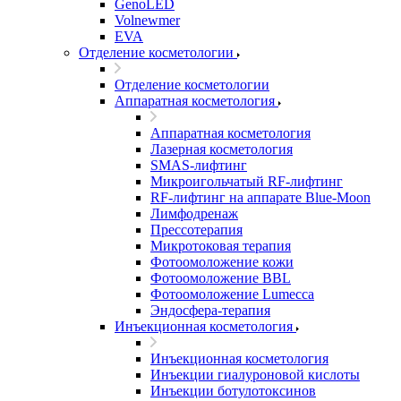
GenoLED
Volnewmer
EVA
Отделение косметологии
Отделение косметологии
Аппаратная косметология
Аппаратная косметология
Лазерная косметология
SMAS-лифтинг
Микроигольчатый RF-лифтинг
RF-лифтинг на аппарате Blue-Moon
Лимфодренаж
Прессотерапия
Микротоковая терапия
Фотоомоложение кожи
Фотоомоложение BBL
Фотоомоложение Lumecca
Эндосфера-терапия
Инъекционная косметология
Инъекционная косметология
Инъекции гиалуроновой кислоты
Инъекции ботулотоксинов