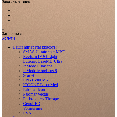
Заказать звонок
Записаться
Услуги
Наши аппараты красоты
SMAS Ultraformer MPT
Revixan DUO Light
Lutronic LaseMD Ultra
InMode Lumecca
InMode Morpheus 8
Scarlet S
LPG Cellu M6
ICOONE Laser Med
Palomar Icon
Palomar Vectus
Endospheres Therapy
GenoLED
Volnewmer
EVA