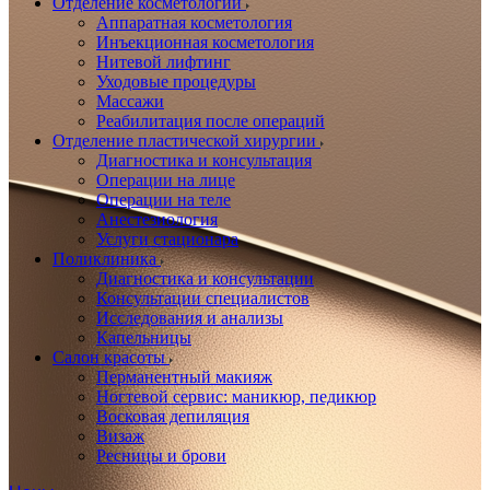
Отделение косметологии
Аппаратная косметология
Инъекционная косметология
Нитевой лифтинг
Уходовые процедуры
Массажи
Реабилитация после операций
Отделение пластической хирургии
Диагностика и консультация
Операции на лице
Операции на теле
Анестезиология
Услуги стационара
Поликлиника
Диагностика и консультации
Консультации специалистов
Исследования и анализы
Капельницы
Салон красоты
Перманентный макияж
Ногтевой сервис: маникюр, педикюр
Восковая депиляция
Визаж
Ресницы и брови