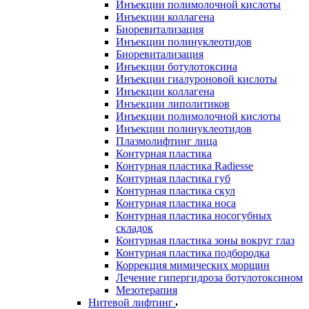
Инъекции полимолочной кислоты
Инъекции коллагена
Биоревитализация
Инъекции полинуклеотидов
Биоревитализация
Инъекции ботулотоксина
Инъекции гиалуроновой кислоты
Инъекции коллагена
Инъекции липолитиков
Инъекции полимолочной кислоты
Инъекции полинуклеотидов
Плазмолифтинг лица
Контурная пластика
Контурная пластика Radiesse
Контурная пластика губ
Контурная пластика скул
Контурная пластика носа
Контурная пластика носогубных
складок
Контурная пластика зоны вокруг глаз
Контурная пластика подбородка
Коррекция мимических морщин
Лечение гипергидроза ботулотоксином
Мезотерапия
Нитевой лифтинг