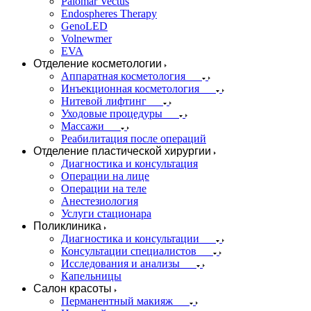
Palomar Vectus
Endospheres Therapy
GenoLED
Volnewmer
EVA
Отделение косметологии
Аппаратная косметология
Инъекционная косметология
Нитевой лифтинг
Уходовые процедуры
Массажи
Реабилитация после операций
Отделение пластической хирургии
Диагностика и консультация
Операции на лице
Операции на теле
Анестезиология
Услуги стационара
Поликлиника
Диагностика и консультации
Консультации специалистов
Исследования и анализы
Капельницы
Салон красоты
Перманентный макияж