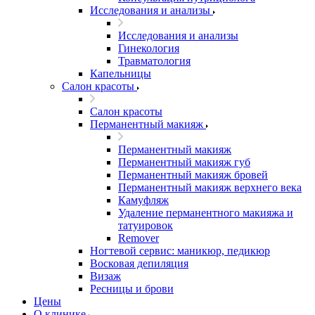
Исследования и анализы
Исследования и анализы
Гинекология
Травматология
Капельницы
Салон красоты
Салон красоты
Перманентный макияж
Перманентный макияж
Перманентный макияж губ
Перманентный макияж бровей
Перманентный макияж верхнего века
Камуфляж
Удаление перманентного макияжа и
татуировок
Remover
Ногтевой сервис: маникюр, педикюр
Восковая депиляция
Визаж
Ресницы и брови
Цены
О клинике