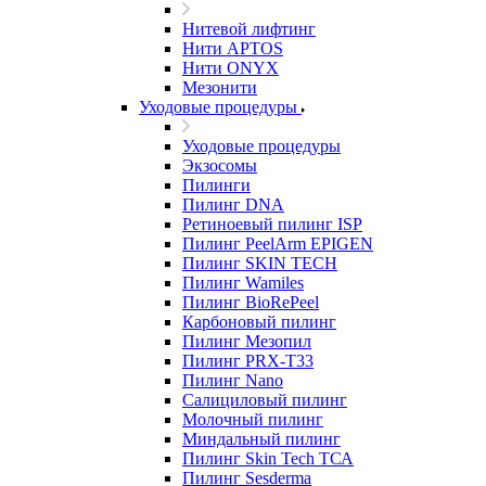
Нитевой лифтинг
Нити APTOS
Нити ONYX
Мезонити
Уходовые процедуры
Уходовые процедуры
Экзосомы
Пилинги
Пилинг DNA
Ретиноевый пилинг ISP
Пилинг PeelArm EPIGEN
Пилинг SKIN TECH
Пилинг Wamiles
Пилинг BioRePeel
Карбоновый пилинг
Пилинг Мезопил
Пилинг PRX-T33
Пилинг Nano
Салициловый пилинг
Молочный пилинг
Миндальный пилинг
Пилинг Skin Tech ТСА
Пилинг Sesderma