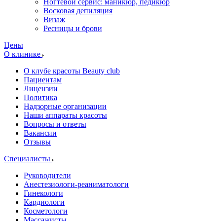
Ногтевой сервис: маникюр, педикюр
Восковая депиляция
Визаж
Ресницы и брови
Цены
О клинике
О клубе красоты Beauty club
Пациентам
Лицензии
Политика
Надзорные организации
Наши аппараты красоты
Вопросы и ответы
Вакансии
Отзывы
Специалисты
Руководители
Анестезиологи-реаниматологи
Гинекологи
Кардиологи
Косметологи
Массажисты