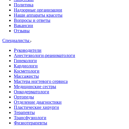
Политика
Надзорные организации
Наши аппараты красоты
Вопросы и ответы
Вакансии
Отзывы
Специалисты
Руководители
Анестезиологи-реаниматологи
Гинекологи
Кардиологи
Косметологи
Массажисты
Мастера ногтевого сервиса
Медицинские сестры
Онкодерматологи
Ортопеды
Отделение диагностики
Пластические хирурги
Терапевты
Трансфузиологи
Физиотерапевты