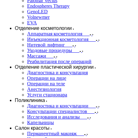
Palomar Vectus
Endospheres Therapy
GenoLED
Volnewmer
EVA
Отделение косметологии
Аппаратная косметология
Инъекционная косметология
Нитевой лифтинг
Уходовые процедуры
Массажи
Реабилитация после операций
Отделение пластической хирургии
Диагностика и консультация
Операции на лице
Операции на теле
Анестезиология
Услуги стационара
Поликлиника
Диагностика и консультации
Консультации специалистов
Исследования и анализы
Капельницы
Салон красоты
Перманентный макияж