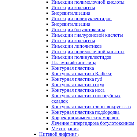
Инъекции полимолочной кислоты
Инъекции коллагена
Биоревитализация
Инъекции полинуклеотидов
Биоревитализация
Инъекции ботулотоксина
Инъекции гиалуроновой кислоты
Инъекции коллагена
Инъекции липолитиков
Инъекции полимолочной кислоты
Инъекции полинуклеотидов
Плазмолифтинг лица
Контурная пластика
Контурная пластика Radiesse
Контурная пластика губ
Контурная пластика скул
Контурная пластика носа
Контурная пластика носогубных
складок
Контурная пластика зоны вокруг глаз
Контурная пластика подбородка
Коррекция мимических морщин
Лечение гипергидроза ботулотоксином
Мезотерапия
Нитевой лифтинг