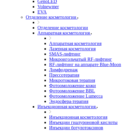
GenoLED
Volnewmer
EVA
Отделение косметологии
Отделение косметологии
Аппаратная косметология
Аппаратная косметология
Лазерная косметология
SMAS-лифтинг
Микроигольчатый RF-лифтинг
RF-лифтинг на аппарате Blue-Moon
Лимфодренаж
Прессотерапия
Микротоковая терапия
Фотоомоложение кожи
Фотоомоложение BBL
Фотоомоложение Lumecca
Эндосфера-терапия
Инъекционная косметология
Инъекционная косметология
Инъекции гиалуроновой кислоты
Инъекции ботулотоксинов