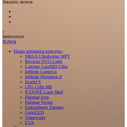
Заказать звонок
Записаться
Услуги
Наши аппараты красоты
SMAS Ultraformer MPT
Revixan DUO Light
Lutronic LaseMD Ultra
InMode Lumecca
InMode Morpheus 8
Scarlet S
LPG Cellu M6
ICOONE Laser Med
Palomar Icon
Palomar Vectus
Endospheres Therapy
GenoLED
Volnewmer
EVA