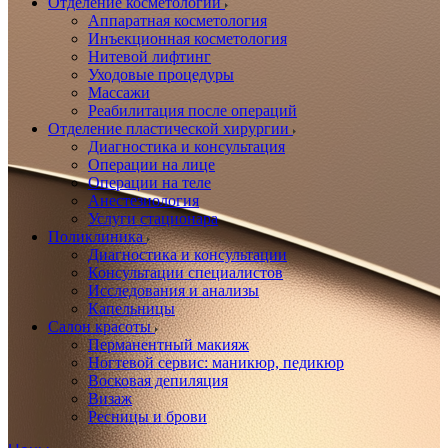
Отделение косметологии
Аппаратная косметология
Инъекционная косметология
Нитевой лифтинг
Уходовые процедуры
Массажи
Реабилитация после операций
Отделение пластической хирургии
Диагностика и консультация
Операции на лице
Операции на теле
Анестезиология
Услуги стационара
Поликлиника
Диагностика и консультации
Консультации специалистов
Исследования и анализы
Капельницы
Салон красоты
Перманентный макияж
Ногтевой сервис: маникюр, педикюр
Восковая депиляция
Визаж
Ресницы и брови