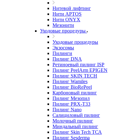
Нитевой лифтинг
Нити APTOS
Нити ONYX
Мезонити
Уходовые процедуры
Уходовые процедуры
Экзосомы
Пилинги
Пилинг DNA
Ретиноевый пилинг ISP
Пилинг PeelArm EPIGEN
Пилинг SKIN TECH
Пилинг Wamiles
Пилинг BioRePeel
Карбоновый пилинг
Пилинг Мезопил
Пилинг PRX-T33
Пилинг Nano
Салициловый пилинг
Молочный пилинг
Миндальный пилинг
Пилинг Skin Tech ТСА
Пилинг Sesderma