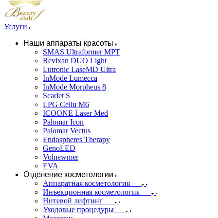
Услуги
Наши аппараты красоты
SMAS Ultraformer MPT
Revixan DUO Light
Lutronic LaseMD Ultra
InMode Lumecca
InMode Morpheus 8
Scarlet S
LPG Cellu M6
ICOONE Laser Med
Palomar Icon
Palomar Vectus
Endospheres Therapy
GenoLED
Volnewmer
EVA
Отделение косметологии
Аппаратная косметология
Инъекционная косметология
Нитевой лифтинг
Уходовые процедуры