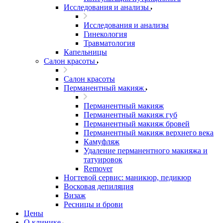
Исследования и анализы
Исследования и анализы
Гинекология
Травматология
Капельницы
Салон красоты
Салон красоты
Перманентный макияж
Перманентный макияж
Перманентный макияж губ
Перманентный макияж бровей
Перманентный макияж верхнего века
Камуфляж
Удаление перманентного макияжа и
татуировок
Remover
Ногтевой сервис: маникюр, педикюр
Восковая депиляция
Визаж
Ресницы и брови
Цены
О клинике