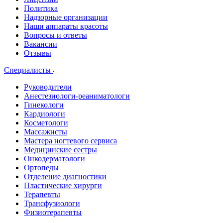
Политика
Надзорные организации
Наши аппараты красоты
Вопросы и ответы
Вакансии
Отзывы
Специалисты
Руководители
Анестезиологи-реаниматологи
Гинекологи
Кардиологи
Косметологи
Массажисты
Мастера ногтевого сервиса
Медицинские сестры
Онкодерматологи
Ортопеды
Отделение диагностики
Пластические хирурги
Терапевты
Трансфузиологи
Физиотерапевты