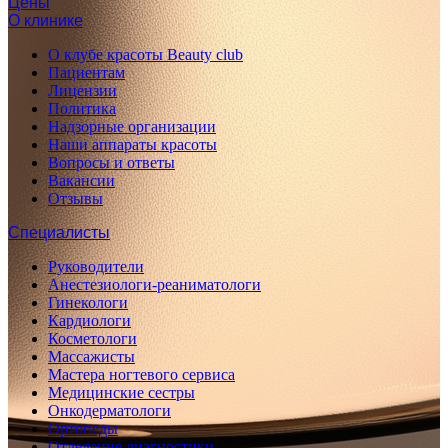
Цены
О клинике
О клубе красоты Beauty club
Пациентам
Лицензии
Политика
Надзорные организации
Наши аппараты красоты
Вопросы и ответы
Вакансии
Отзывы
Специалисты
Руководители
Анестезиологи-реаниматологи
Гинекологи
Кардиологи
Косметологи
Массажисты
Мастера ногтевого сервиса
Медицинские сестры
Онкодерматологи
Ортопеды
Отделение диагностики