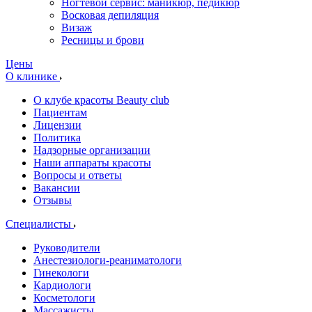
Ногтевой сервис: маникюр, педикюр
Восковая депиляция
Визаж
Ресницы и брови
Цены
О клинике
О клубе красоты Beauty club
Пациентам
Лицензии
Политика
Надзорные организации
Наши аппараты красоты
Вопросы и ответы
Вакансии
Отзывы
Специалисты
Руководители
Анестезиологи-реаниматологи
Гинекологи
Кардиологи
Косметологи
Массажисты