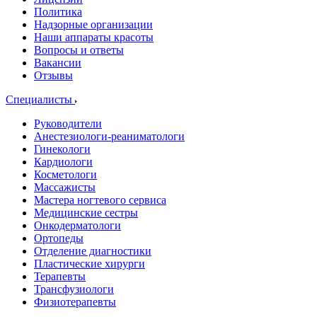
Политика
Надзорные организации
Наши аппараты красоты
Вопросы и ответы
Вакансии
Отзывы
Специалисты
Руководители
Анестезиологи-реаниматологи
Гинекологи
Кардиологи
Косметологи
Массажисты
Мастера ногтевого сервиса
Медицинские сестры
Онкодерматологи
Ортопеды
Отделение диагностики
Пластические хирурги
Терапевты
Трансфузиологи
Физиотерапевты