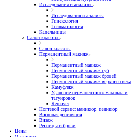
Исследования и анализы
Исследования и анализы
Гинекология
Травматология
Капельницы
Салон красоты
Салон красоты
Перманентный макияж
Перманентный макияж
Перманентный макияж губ
Перманентный макияж бровей
Перманентный макияж верхнего века
Камуфляж
Удаление перманентного макияжа и
татуировок
Remover
Ногтевой сервис: маникюр, педикюр
Восковая депиляция
Визаж
Ресницы и брови
Цены
О клинике