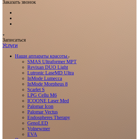
Заказать звонок
Записаться
Услуги
Наши аппараты красоты
SMAS Ultraformer MPT
Revixan DUO Light
Lutronic LaseMD Ultra
InMode Lumecca
InMode Morpheus 8
Scarlet S
LPG Cellu M6
ICOONE Laser Med
Palomar Icon
Palomar Vectus
Endospheres Therapy
GenoLED
Volnewmer
EVA