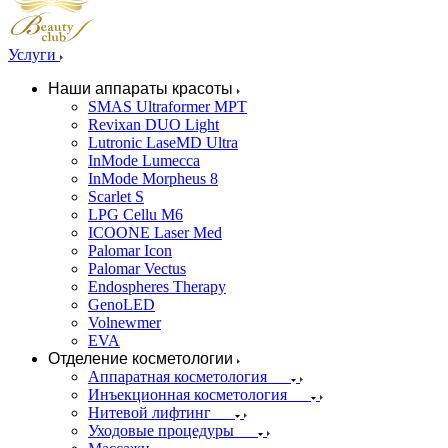
Услуги
Наши аппараты красоты
SMAS Ultraformer MPT
Revixan DUO Light
Lutronic LaseMD Ultra
InMode Lumecca
InMode Morpheus 8
Scarlet S
LPG Cellu M6
ICOONE Laser Med
Palomar Icon
Palomar Vectus
Endospheres Therapy
GenoLED
Volnewmer
EVA
Отделение косметологии
Аппаратная косметология
Инъекционная косметология
Нитевой лифтинг
Уходовые процедуры