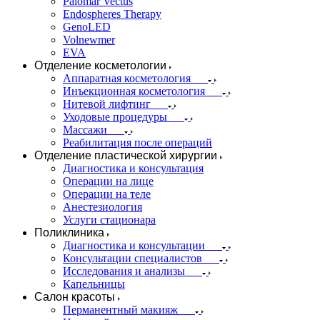
Palomar Vectus
Endospheres Therapy
GenoLED
Volnewmer
EVA
Отделение косметологии
Аппаратная косметология
Инъекционная косметология
Нитевой лифтинг
Уходовые процедуры
Массажи
Реабилитация после операций
Отделение пластической хирургии
Диагностика и консультация
Операции на лице
Операции на теле
Анестезиология
Услуги стационара
Поликлиника
Диагностика и консультации
Консультации специалистов
Исследования и анализы
Капельницы
Салон красоты
Перманентный макияж