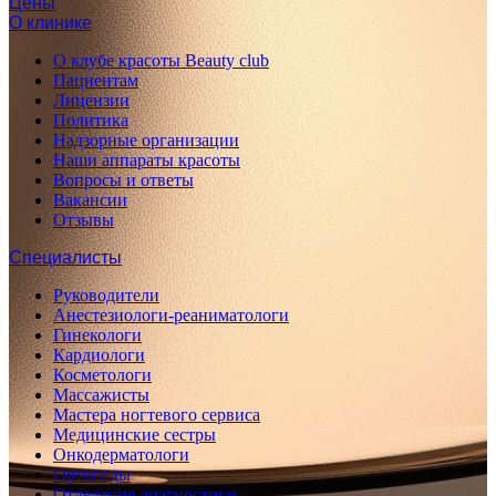
Цены
О клинике
О клубе красоты Beauty club
Пациентам
Лицензии
Политика
Надзорные организации
Наши аппараты красоты
Вопросы и ответы
Вакансии
Отзывы
Специалисты
Руководители
Анестезиологи-реаниматологи
Гинекологи
Кардиологи
Косметологи
Массажисты
Мастера ногтевого сервиса
Медицинские сестры
Онкодерматологи
Ортопеды
Отделение диагностики