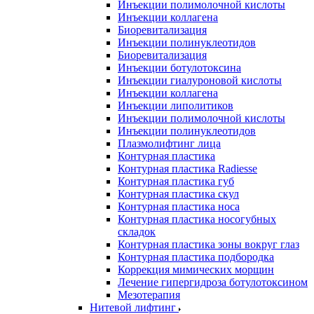
Инъекции полимолочной кислоты
Инъекции коллагена
Биоревитализация
Инъекции полинуклеотидов
Биоревитализация
Инъекции ботулотоксина
Инъекции гиалуроновой кислоты
Инъекции коллагена
Инъекции липолитиков
Инъекции полимолочной кислоты
Инъекции полинуклеотидов
Плазмолифтинг лица
Контурная пластика
Контурная пластика Radiesse
Контурная пластика губ
Контурная пластика скул
Контурная пластика носа
Контурная пластика носогубных
складок
Контурная пластика зоны вокруг глаз
Контурная пластика подбородка
Коррекция мимических морщин
Лечение гипергидроза ботулотоксином
Мезотерапия
Нитевой лифтинг