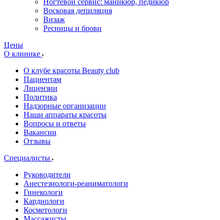
Ногтевой сервис: маникюр, педикюр
Восковая депиляция
Визаж
Ресницы и брови
Цены
О клинике
О клубе красоты Beauty club
Пациентам
Лицензии
Политика
Надзорные организации
Наши аппараты красоты
Вопросы и ответы
Вакансии
Отзывы
Специалисты
Руководители
Анестезиологи-реаниматологи
Гинекологи
Кардиологи
Косметологи
Массажисты