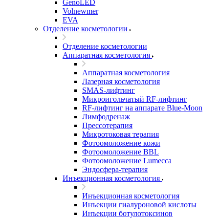
GenoLED
Volnewmer
EVA
Отделение косметологии
Отделение косметологии
Аппаратная косметология
Аппаратная косметология
Лазерная косметология
SMAS-лифтинг
Микроигольчатый RF-лифтинг
RF-лифтинг на аппарате Blue-Moon
Лимфодренаж
Прессотерапия
Микротоковая терапия
Фотоомоложение кожи
Фотоомоложение BBL
Фотоомоложение Lumecca
Эндосфера-терапия
Инъекционная косметология
Инъекционная косметология
Инъекции гиалуроновой кислоты
Инъекции ботулотоксинов