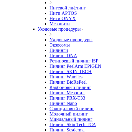
Нитевой лифтинг
Нити APTOS
Нити ONYX
Мезонити
Уходовые процедуры
Уходовые процедуры
Экзосомы
Пилинги
Пилинг DNA
Ретиноевый пилинг ISP
Пилинг PeelArm EPIGEN
Пилинг SKIN TECH
Пилинг Wamiles
Пилинг BioRePeel
Карбоновый пилинг
Пилинг Мезопил
Пилинг PRX-T33
Пилинг Nano
Салициловый пилинг
Молочный пилинг
Миндальный пилинг
Пилинг Skin Tech ТСА
Пилинг Sesderma