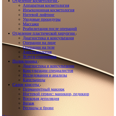
Отделение косметологии
Аппаратная косметология
Инъекционная косметология
Нитевой лифтинг
Уходовые процедуры
Массажи
Реабилитация после операций
Отделение пластической хирургии
Диагностика и консультация
Операции на лице
Операции на теле
Анестезиология
Услуги стационара
Поликлиника
Диагностика и консультации
Консультации специалистов
Исследования и анализы
Капельницы
Салон красоты
Перманентный макияж
Ногтевой сервис: маникюр, педикюр
Восковая депиляция
Визаж
Ресницы и брови