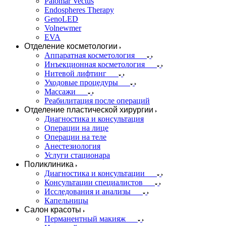
Palomar Vectus
Endospheres Therapy
GenoLED
Volnewmer
EVA
Отделение косметологии
Аппаратная косметология
Инъекционная косметология
Нитевой лифтинг
Уходовые процедуры
Массажи
Реабилитация после операций
Отделение пластической хирургии
Диагностика и консультация
Операции на лице
Операции на теле
Анестезиология
Услуги стационара
Поликлиника
Диагностика и консультации
Консультации специалистов
Исследования и анализы
Капельницы
Салон красоты
Перманентный макияж