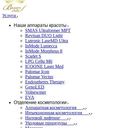
Услуги
Наши аппараты красоты
SMAS Ultraformer MPT
Revixan DUO Light
Lutronic LaseMD Ultra
InMode Lumecca
InMode Morpheus 8
Scarlet S
LPG Cellu M6
ICOONE Laser Med
Palomar Icon
Palomar Vectus
Endospheres Therapy
GenoLED
Volnewmer
EVA
Отделение косметологии
Аппаратная косметология
Инъекционная косметология
Нитевой лифтинг
Уходовые процедуры