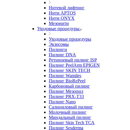
Нитевой лифтинг
Нити APTOS
Нити ONYX
Мезонити
Уходовые процедуры
Уходовые процедуры
Экзосомы
Пилинги
Пилинг DNA
Ретиноевый пилинг ISP
Пилинг PeelArm EPIGEN
Пилинг SKIN TECH
Пилинг Wamiles
Пилинг BioRePeel
Карбоновый пилинг
Пилинг Мезопил
Пилинг PRX-T33
Пилинг Nano
Салициловый пилинг
Молочный пилинг
Миндальный пилинг
Пилинг Skin Tech ТСА
Пилинг Sesderma