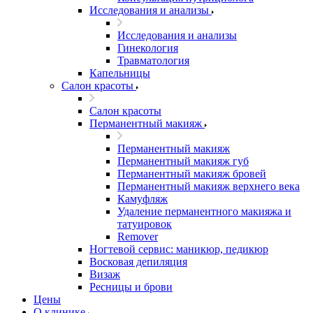
Исследования и анализы
Исследования и анализы
Гинекология
Травматология
Капельницы
Салон красоты
Салон красоты
Перманентный макияж
Перманентный макияж
Перманентный макияж губ
Перманентный макияж бровей
Перманентный макияж верхнего века
Камуфляж
Удаление перманентного макияжа и
татуировок
Remover
Ногтевой сервис: маникюр, педикюр
Восковая депиляция
Визаж
Ресницы и брови
Цены
О клинике