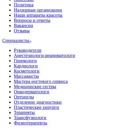
Политика
Надзорные организации
Наши аппараты красоты
Вопросы и ответы
Вакансии
Отзывы
Специалисты
Руководители
Анестезиологи-реаниматологи
Гинекологи
Кардиологи
Косметологи
Массажисты
Мастера ногтевого сервиса
Медицинские сестры
Онкодерматологи
Ортопеды
Отделение диагностики
Пластические хирурги
Терапевты
Трансфузиологи
Физиотерапевты