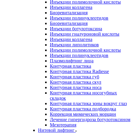
Инъекции полимолочной кислоты
Инъекции коллагена
Биоревитализация
Инъекции полинуклеотидов
Биоревитализация
Инъекции ботулотоксина
Инъекции гиалуроновой кислоты
Инъекции коллагена
Инъекции липолитиков
Инъекции полимолочной кислоты
Инъекции полинуклеотидов
Плазмолифтинг лица
Контурная пластика
Контурная пластика Radiesse
Контурная пластика губ
Контурная пластика скул
Контурная пластика носа
Контурная пластика носогубных
складок
Контурная пластика зоны вокруг глаз
Контурная пластика подбородка
Коррекция мимических морщин
Лечение гипергидроза ботулотоксином
Мезотерапия
Нитевой лифтинг