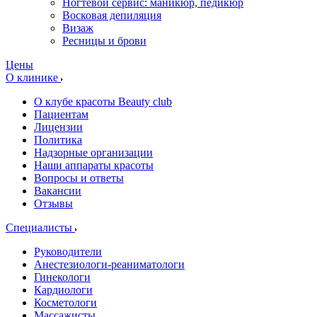
Ногтевой сервис: маникюр, педикюр
Восковая депиляция
Визаж
Ресницы и брови
Цены
О клинике
О клубе красоты Beauty club
Пациентам
Лицензии
Политика
Надзорные организации
Наши аппараты красоты
Вопросы и ответы
Вакансии
Отзывы
Специалисты
Руководители
Анестезиологи-реаниматологи
Гинекологи
Кардиологи
Косметологи
Массажисты