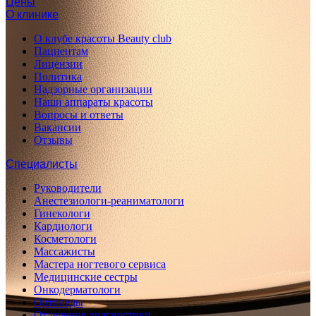
Цены
О клинике
О клубе красоты Beauty club
Пациентам
Лицензии
Политика
Надзорные организации
Наши аппараты красоты
Вопросы и ответы
Вакансии
Отзывы
Специалисты
Руководители
Анестезиологи-реаниматологи
Гинекологи
Кардиологи
Косметологи
Массажисты
Мастера ногтевого сервиса
Медицинские сестры
Онкодерматологи
Ортопеды
Отделение диагностики