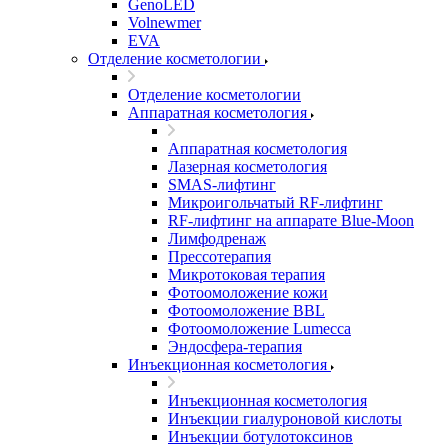
GenoLED
Volnewmer
EVA
Отделение косметологии
Отделение косметологии
Аппаратная косметология
Аппаратная косметология
Лазерная косметология
SMAS-лифтинг
Микроигольчатый RF-лифтинг
RF-лифтинг на аппарате Blue-Moon
Лимфодренаж
Прессотерапия
Микротоковая терапия
Фотоомоложение кожи
Фотоомоложение BBL
Фотоомоложение Lumecca
Эндосфера-терапия
Инъекционная косметология
Инъекционная косметология
Инъекции гиалуроновой кислоты
Инъекции ботулотоксинов