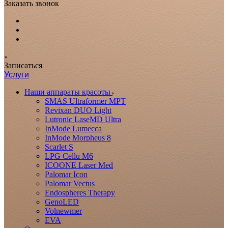
Заказать звонок
Записаться
Услуги
Наши аппараты красоты
SMAS Ultraformer MPT
Revixan DUO Light
Lutronic LaseMD Ultra
InMode Lumecca
InMode Morpheus 8
Scarlet S
LPG Cellu M6
ICOONE Laser Med
Palomar Icon
Palomar Vectus
Endospheres Therapy
GenoLED
Volnewmer
EVA