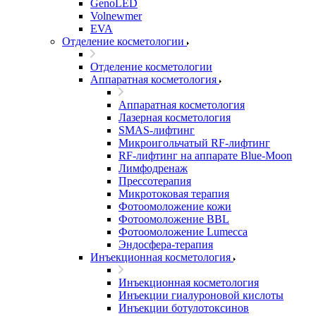
GenoLED
Volnewmer
EVA
Отделение косметологии
Отделение косметологии
Аппаратная косметология
Аппаратная косметология
Лазерная косметология
SMAS-лифтинг
Микроигольчатый RF-лифтинг
RF-лифтинг на аппарате Blue-Moon
Лимфодренаж
Прессотерапия
Микротоковая терапия
Фотоомоложение кожи
Фотоомоложение BBL
Фотоомоложение Lumecca
Эндосфера-терапия
Инъекционная косметология
Инъекционная косметология
Инъекции гиалуроновой кислоты
Инъекции ботулотоксинов