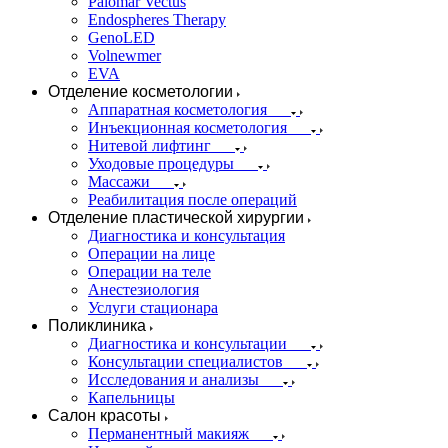
Palomar Vectus
Endospheres Therapy
GenoLED
Volnewmer
EVA
Отделение косметологии
Аппаратная косметология
Инъекционная косметология
Нитевой лифтинг
Уходовые процедуры
Массажи
Реабилитация после операций
Отделение пластической хирургии
Диагностика и консультация
Операции на лице
Операции на теле
Анестезиология
Услуги стационара
Поликлиника
Диагностика и консультации
Консультации специалистов
Исследования и анализы
Капельницы
Салон красоты
Перманентный макияж