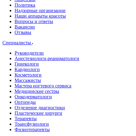
Политика
Надзорные организации
Наши аппараты красоты
Вопросы и ответы
Вакансии
Отзывы
Специалисты
Руководители
Анестезиологи-реаниматологи
Гинекологи
Кардиологи
Косметологи
Массажисты
Мастера ногтевого сервиса
Медицинские сестры
Онкодерматологи
Ортопеды
Отделение диагностики
Пластические хирурги
Терапевты
Трансфузиологи
Физиотерапевты