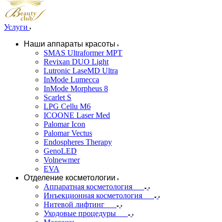
Услуги
Наши аппараты красоты
SMAS Ultraformer MPT
Revixan DUO Light
Lutronic LaseMD Ultra
InMode Lumecca
InMode Morpheus 8
Scarlet S
LPG Cellu M6
ICOONE Laser Med
Palomar Icon
Palomar Vectus
Endospheres Therapy
GenoLED
Volnewmer
EVA
Отделение косметологии
Аппаратная косметология
Инъекционная косметология
Нитевой лифтинг
Уходовые процедуры