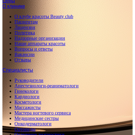
Цены
О клинике
О клубе красоты Beauty club
Пациентам
Лицензии
Политика
Надзорные организации
Наши аппараты красоты
Вопросы и ответы
Вакансии
Отзывы
Специалисты
Руководители
Анестезиологи-реаниматологи
Гинекологи
Кардиологи
Косметологи
Массажисты
Мастера ногтевого сервиса
Медицинские сестры
Онкодерматологи
Ортопеды
Отделение диагностики