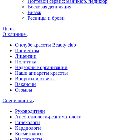
Ногтевой сервис: маникюр, педикюр
Восковая депиляция
Визаж
Ресницы и брови
Цены
О клинике
О клубе красоты Beauty club
Пациентам
Лицензии
Политика
Надзорные организации
Наши аппараты красоты
Вопросы и ответы
Вакансии
Отзывы
Специалисты
Руководители
Анестезиологи-реаниматологи
Гинекологи
Кардиологи
Косметологи
Массажисты