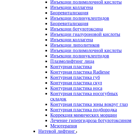
Инъекции полимолочной кислоты
Инъекции коллагена
Биоревитализация
Инъекции полинуклеотидов
Биоревитализация
Инъекции ботулотоксина
Инъекции гиалуроновой кислоты
Инъекции коллагена
Инъекции липолитиков
Инъекции полимолочной кислоты
Инъекции полинуклеотидов
Плазмолифтинг лица
Контурная пластика
Контурная пластика Radiesse
Контурная пластика губ
Контурная пластика скул
Контурная пластика носа
Контурная пластика носогубных
складок
Контурная пластика зоны вокруг глаз
Контурная пластика подбородка
Коррекция мимических морщин
Лечение гипергидроза ботулотоксином
Мезотерапия
Нитевой лифтинг