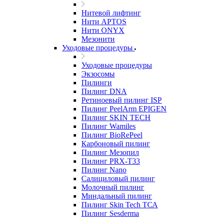
Нитевой лифтинг
Нити APTOS
Нити ONYX
Мезонити
Уходовые процедуры
Уходовые процедуры
Экзосомы
Пилинги
Пилинг DNA
Ретиноевый пилинг ISP
Пилинг PeelArm EPIGEN
Пилинг SKIN TECH
Пилинг Wamiles
Пилинг BioRePeel
Карбоновый пилинг
Пилинг Мезопил
Пилинг PRX-T33
Пилинг Nano
Салициловый пилинг
Молочный пилинг
Миндальный пилинг
Пилинг Skin Tech ТСА
Пилинг Sesderma