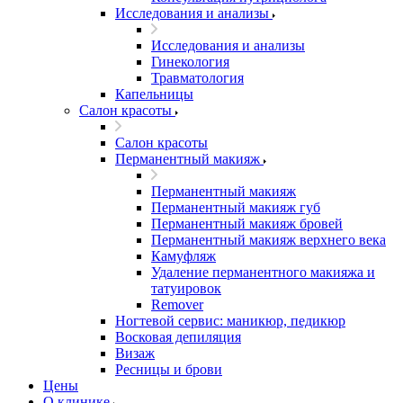
Исследования и анализы
Исследования и анализы
Гинекология
Травматология
Капельницы
Салон красоты
Салон красоты
Перманентный макияж
Перманентный макияж
Перманентный макияж губ
Перманентный макияж бровей
Перманентный макияж верхнего века
Камуфляж
Удаление перманентного макияжа и
татуировок
Remover
Ногтевой сервис: маникюр, педикюр
Восковая депиляция
Визаж
Ресницы и брови
Цены
О клинике