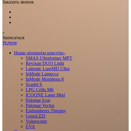
Заказать звонок
Записаться
Услуги
Наши аппараты красоты
SMAS Ultraformer MPT
Revixan DUO Light
Lutronic LaseMD Ultra
InMode Lumecca
InMode Morpheus 8
Scarlet S
LPG Cellu M6
ICOONE Laser Med
Palomar Icon
Palomar Vectus
Endospheres Therapy
GenoLED
Volnewmer
EVA