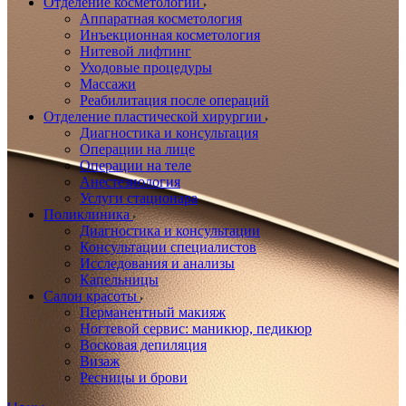
Отделение косметологии
Аппаратная косметология
Инъекционная косметология
Нитевой лифтинг
Уходовые процедуры
Массажи
Реабилитация после операций
Отделение пластической хирургии
Диагностика и консультация
Операции на лице
Операции на теле
Анестезиология
Услуги стационара
Поликлиника
Диагностика и консультации
Консультации специалистов
Исследования и анализы
Капельницы
Салон красоты
Перманентный макияж
Ногтевой сервис: маникюр, педикюр
Восковая депиляция
Визаж
Ресницы и брови