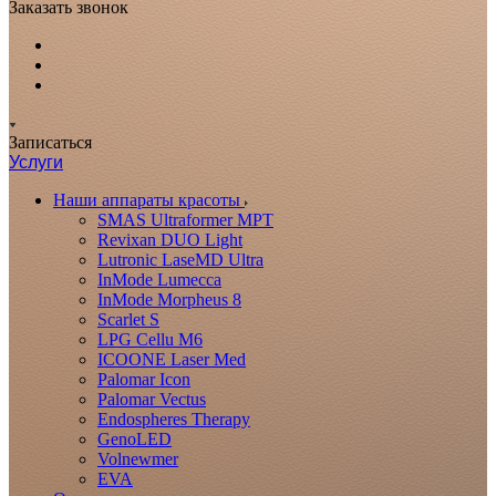
Заказать звонок
Записаться
Услуги
Наши аппараты красоты
SMAS Ultraformer MPT
Revixan DUO Light
Lutronic LaseMD Ultra
InMode Lumecca
InMode Morpheus 8
Scarlet S
LPG Cellu M6
ICOONE Laser Med
Palomar Icon
Palomar Vectus
Endospheres Therapy
GenoLED
Volnewmer
EVA