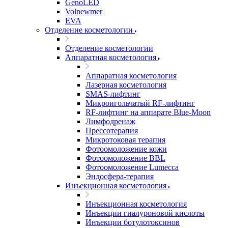
GenoLED
Volnewmer
EVA
Отделение косметологии
Отделение косметологии
Аппаратная косметология
Аппаратная косметология
Лазерная косметология
SMAS-лифтинг
Микроигольчатый RF-лифтинг
RF-лифтинг на аппарате Blue-Moon
Лимфодренаж
Прессотерапия
Микротоковая терапия
Фотоомоложение кожи
Фотоомоложение BBL
Фотоомоложение Lumecca
Эндосфера-терапия
Инъекционная косметология
Инъекционная косметология
Инъекции гиалуроновой кислоты
Инъекции ботулотоксинов