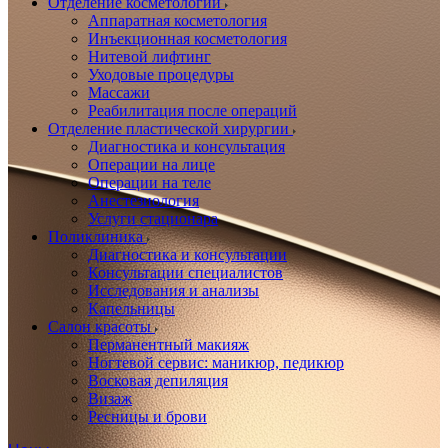
Отделение косметологии
Аппаратная косметология
Инъекционная косметология
Нитевой лифтинг
Уходовые процедуры
Массажи
Реабилитация после операций
Отделение пластической хирургии
Диагностика и консультация
Операции на лице
Операции на теле
Анестезиология
Услуги стационара
Поликлиника
Диагностика и консультации
Консультации специалистов
Исследования и анализы
Капельницы
Салон красоты
Перманентный макияж
Ногтевой сервис: маникюр, педикюр
Восковая депиляция
Визаж
Ресницы и брови