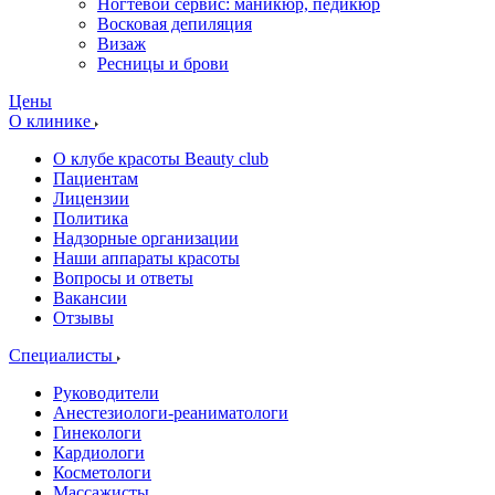
Ногтевой сервис: маникюр, педикюр
Восковая депиляция
Визаж
Ресницы и брови
Цены
О клинике
О клубе красоты Beauty club
Пациентам
Лицензии
Политика
Надзорные организации
Наши аппараты красоты
Вопросы и ответы
Вакансии
Отзывы
Специалисты
Руководители
Анестезиологи-реаниматологи
Гинекологи
Кардиологи
Косметологи
Массажисты