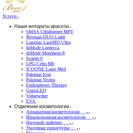
Услуги
Наши аппараты красоты
SMAS Ultraformer MPT
Revixan DUO Light
Lutronic LaseMD Ultra
InMode Lumecca
InMode Morpheus 8
Scarlet S
LPG Cellu M6
ICOONE Laser Med
Palomar Icon
Palomar Vectus
Endospheres Therapy
GenoLED
Volnewmer
EVA
Отделение косметологии
Аппаратная косметология
Инъекционная косметология
Нитевой лифтинг
Уходовые процедуры