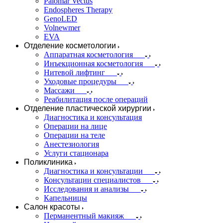
Palomar Vectus
Endospheres Therapy
GenoLED
Volnewmer
EVA
Отделение косметологии
Аппаратная косметология
Инъекционная косметология
Нитевой лифтинг
Уходовые процедуры
Массажи
Реабилитация после операций
Отделение пластической хирургии
Диагностика и консультация
Операции на лице
Операции на теле
Анестезиология
Услуги стационара
Поликлиника
Диагностика и консультации
Консультации специалистов
Исследования и анализы
Капельницы
Салон красоты
Перманентный макияж