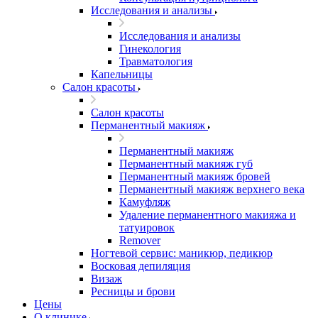
Исследования и анализы
Исследования и анализы
Гинекология
Травматология
Капельницы
Салон красоты
Салон красоты
Перманентный макияж
Перманентный макияж
Перманентный макияж губ
Перманентный макияж бровей
Перманентный макияж верхнего века
Камуфляж
Удаление перманентного макияжа и
татуировок
Remover
Ногтевой сервис: маникюр, педикюр
Восковая депиляция
Визаж
Ресницы и брови
Цены
О клинике