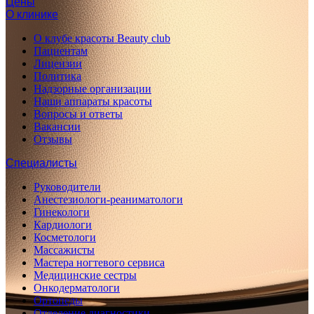
Цены
О клинике
О клубе красоты Beauty club
Пациентам
Лицензии
Политика
Надзорные организации
Наши аппараты красоты
Вопросы и ответы
Вакансии
Отзывы
Специалисты
Руководители
Анестезиологи-реаниматологи
Гинекологи
Кардиологи
Косметологи
Массажисты
Мастера ногтевого сервиса
Медицинские сестры
Онкодерматологи
Ортопеды
Отделение диагностики