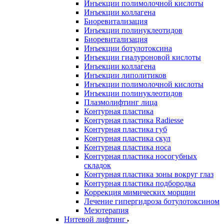
Инъекции полимолочной кислоты
Инъекции коллагена
Биоревитализация
Инъекции полинуклеотидов
Биоревитализация
Инъекции ботулотоксина
Инъекции гиалуроновой кислоты
Инъекции коллагена
Инъекции липолитиков
Инъекции полимолочной кислоты
Инъекции полинуклеотидов
Плазмолифтинг лица
Контурная пластика
Контурная пластика Radiesse
Контурная пластика губ
Контурная пластика скул
Контурная пластика носа
Контурная пластика носогубных
складок
Контурная пластика зоны вокруг глаз
Контурная пластика подбородка
Коррекция мимических морщин
Лечение гипергидроза ботулотоксином
Мезотерапия
Нитевой лифтинг