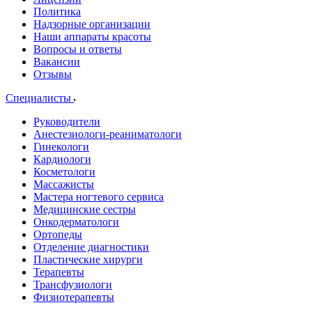
Политика
Надзорные организации
Наши аппараты красоты
Вопросы и ответы
Вакансии
Отзывы
Специалисты
Руководители
Анестезиологи-реаниматологи
Гинекологи
Кардиологи
Косметологи
Массажисты
Мастера ногтевого сервиса
Медицинские сестры
Онкодерматологи
Ортопеды
Отделение диагностики
Пластические хирурги
Терапевты
Трансфузиологи
Физиотерапевты