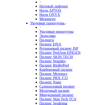
Нитевой лифтинг
Нити APTOS
Нити ONYX
Мезонити
Уходовые процедуры
Уходовые процедуры
Экзосомы
Пилинги
Пилинг DNA
Ретиноевый пилинг ISP
Пилинг PeelArm EPIGEN
Пилинг SKIN TECH
Пилинг Wamiles
Пилинг BioRePeel
Карбоновый пилинг
Пилинг Мезопил
Пилинг PRX-T33
Пилинг Nano
Салициловый пилинг
Молочный пилинг
Миндальный пилинг
Пилинг Skin Tech ТСА
Пилинг Sesderma