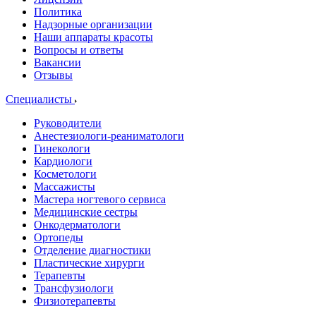
Политика
Надзорные организации
Наши аппараты красоты
Вопросы и ответы
Вакансии
Отзывы
Специалисты
Руководители
Анестезиологи-реаниматологи
Гинекологи
Кардиологи
Косметологи
Массажисты
Мастера ногтевого сервиса
Медицинские сестры
Онкодерматологи
Ортопеды
Отделение диагностики
Пластические хирурги
Терапевты
Трансфузиологи
Физиотерапевты