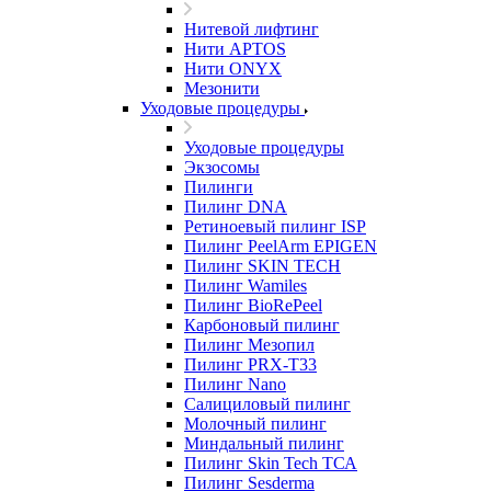
Нитевой лифтинг
Нити APTOS
Нити ONYX
Мезонити
Уходовые процедуры
Уходовые процедуры
Экзосомы
Пилинги
Пилинг DNA
Ретиноевый пилинг ISP
Пилинг PeelArm EPIGEN
Пилинг SKIN TECH
Пилинг Wamiles
Пилинг BioRePeel
Карбоновый пилинг
Пилинг Мезопил
Пилинг PRX-T33
Пилинг Nano
Салициловый пилинг
Молочный пилинг
Миндальный пилинг
Пилинг Skin Tech ТСА
Пилинг Sesderma