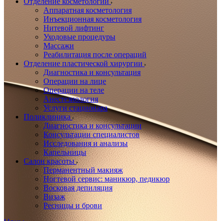
Отделение косметологии
Аппаратная косметология
Инъекционная косметология
Нитевой лифтинг
Уходовые процедуры
Массажи
Реабилитация после операций
Отделение пластической хирургии
Диагностика и консультация
Операции на лице
Операции на теле
Анестезиология
Услуги стационара
Поликлиника
Диагностика и консультации
Консультации специалистов
Исследования и анализы
Капельницы
Салон красоты
Перманентный макияж
Ногтевой сервис: маникюр, педикюр
Восковая депиляция
Визаж
Ресницы и брови