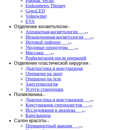
Palomar Vectus
Endospheres Therapy
GenoLED
Volnewmer
EVA
Отделение косметологии
Аппаратная косметология
Инъекционная косметология
Нитевой лифтинг
Уходовые процедуры
Массажи
Реабилитация после операций
Отделение пластической хирургии
Диагностика и консультация
Операции на лице
Операции на теле
Анестезиология
Услуги стационара
Поликлиника
Диагностика и консультации
Консультации специалистов
Исследования и анализы
Капельницы
Салон красоты
Перманентный макияж