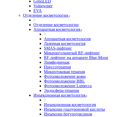
GenoLED
Volnewmer
EVA
Отделение косметологии
Отделение косметологии
Аппаратная косметология
Аппаратная косметология
Лазерная косметология
SMAS-лифтинг
Микроигольчатый RF-лифтинг
RF-лифтинг на аппарате Blue-Moon
Лимфодренаж
Прессотерапия
Микротоковая терапия
Фотоомоложение кожи
Фотоомоложение BBL
Фотоомоложение Lumecca
Эндосфера-терапия
Инъекционная косметология
Инъекционная косметология
Инъекции гиалуроновой кислоты
Инъекции ботулотоксинов