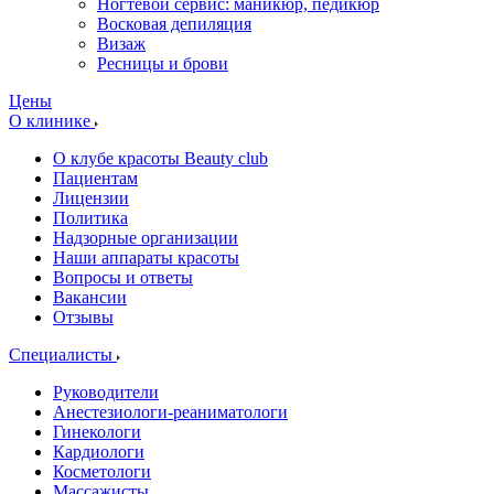
Ногтевой сервис: маникюр, педикюр
Восковая депиляция
Визаж
Ресницы и брови
Цены
О клинике
О клубе красоты Beauty club
Пациентам
Лицензии
Политика
Надзорные организации
Наши аппараты красоты
Вопросы и ответы
Вакансии
Отзывы
Специалисты
Руководители
Анестезиологи-реаниматологи
Гинекологи
Кардиологи
Косметологи
Массажисты