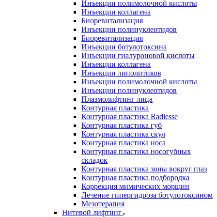
Инъекции полимолочной кислоты
Инъекции коллагена
Биоревитализация
Инъекции полинуклеотидов
Биоревитализация
Инъекции ботулотоксина
Инъекции гиалуроновой кислоты
Инъекции коллагена
Инъекции липолитиков
Инъекции полимолочной кислоты
Инъекции полинуклеотидов
Плазмолифтинг лица
Контурная пластика
Контурная пластика Radiesse
Контурная пластика губ
Контурная пластика скул
Контурная пластика носа
Контурная пластика носогубных
складок
Контурная пластика зоны вокруг глаз
Контурная пластика подбородка
Коррекция мимических морщин
Лечение гипергидроза ботулотоксином
Мезотерапия
Нитевой лифтинг