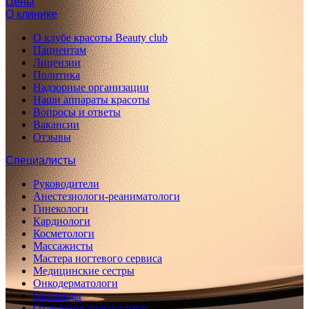
Цены
О клинике
О клубе красоты Beauty club
Пациентам
Лицензии
Политика
Надзорные организации
Наши аппараты красоты
Вопросы и ответы
Вакансии
Отзывы
Специалисты
Руководители
Анестезиологи-реаниматологи
Гинекологи
Кардиологи
Косметологи
Массажисты
Мастера ногтевого сервиса
Медицинские сестры
Онкодерматологи
Ортопеды
Отделение диагностики