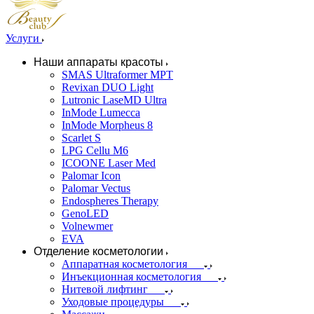
Услуги
Наши аппараты красоты
SMAS Ultraformer MPT
Revixan DUO Light
Lutronic LaseMD Ultra
InMode Lumecca
InMode Morpheus 8
Scarlet S
LPG Cellu M6
ICOONE Laser Med
Palomar Icon
Palomar Vectus
Endospheres Therapy
GenoLED
Volnewmer
EVA
Отделение косметологии
Аппаратная косметология
Инъекционная косметология
Нитевой лифтинг
Уходовые процедуры