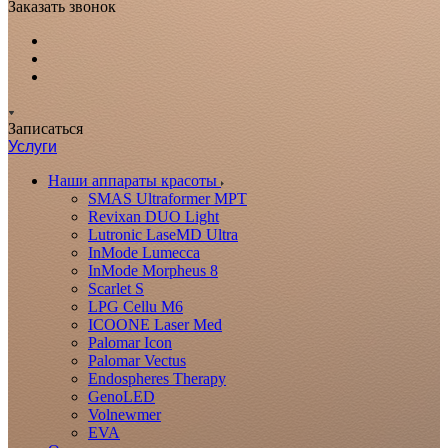
Заказать звонок
Записаться
Услуги
Наши аппараты красоты
SMAS Ultraformer MPT
Revixan DUO Light
Lutronic LaseMD Ultra
InMode Lumecca
InMode Morpheus 8
Scarlet S
LPG Cellu M6
ICOONE Laser Med
Palomar Icon
Palomar Vectus
Endospheres Therapy
GenoLED
Volnewmer
EVA