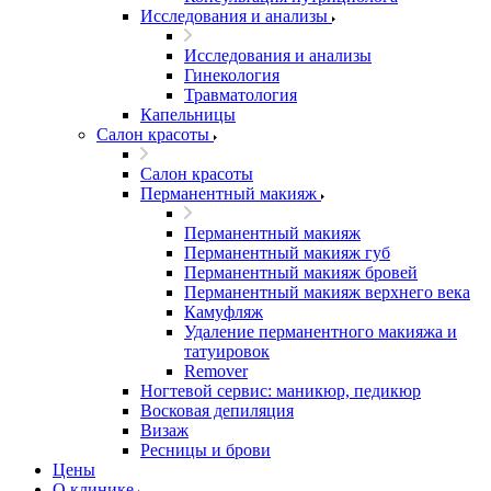
Исследования и анализы
Исследования и анализы
Гинекология
Травматология
Капельницы
Салон красоты
Салон красоты
Перманентный макияж
Перманентный макияж
Перманентный макияж губ
Перманентный макияж бровей
Перманентный макияж верхнего века
Камуфляж
Удаление перманентного макияжа и
татуировок
Remover
Ногтевой сервис: маникюр, педикюр
Восковая депиляция
Визаж
Ресницы и брови
Цены
О клинике