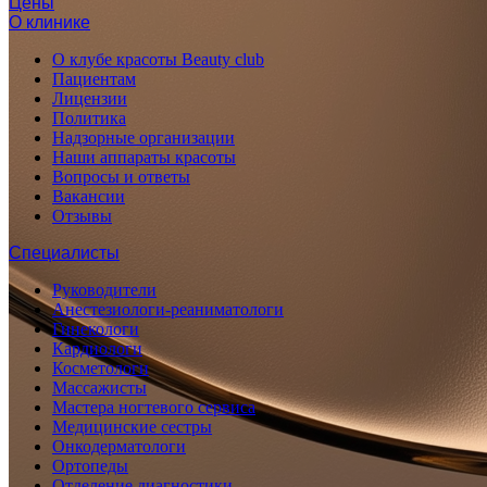
Цены
О клинике
О клубе красоты Beauty club
Пациентам
Лицензии
Политика
Надзорные организации
Наши аппараты красоты
Вопросы и ответы
Вакансии
Отзывы
Специалисты
Руководители
Анестезиологи-реаниматологи
Гинекологи
Кардиологи
Косметологи
Массажисты
Мастера ногтевого сервиса
Медицинские сестры
Онкодерматологи
Ортопеды
Отделение диагностики