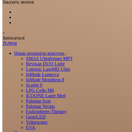
Заказать звонок
Записаться
Услуги
Наши аппараты красоты
SMAS Ultraformer MPT
Revixan DUO Light
Lutronic LaseMD Ultra
InMode Lumecca
InMode Morpheus 8
Scarlet S
LPG Cellu M6
ICOONE Laser Med
Palomar Icon
Palomar Vectus
Endospheres Therapy
GenoLED
Volnewmer
EVA