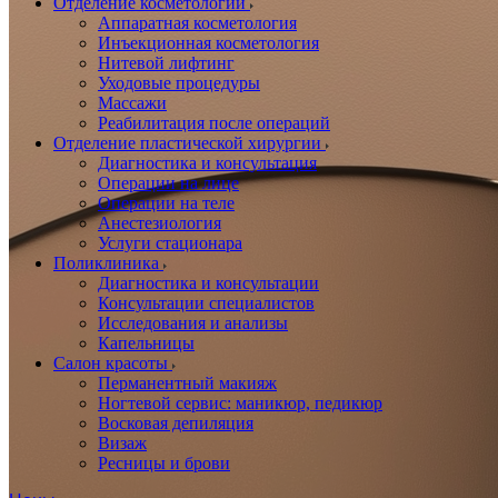
Отделение косметологии
Аппаратная косметология
Инъекционная косметология
Нитевой лифтинг
Уходовые процедуры
Массажи
Реабилитация после операций
Отделение пластической хирургии
Диагностика и консультация
Операции на лице
Операции на теле
Анестезиология
Услуги стационара
Поликлиника
Диагностика и консультации
Консультации специалистов
Исследования и анализы
Капельницы
Салон красоты
Перманентный макияж
Ногтевой сервис: маникюр, педикюр
Восковая депиляция
Визаж
Ресницы и брови