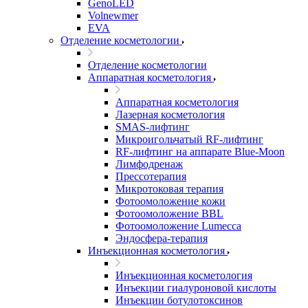
GenoLED
Volnewmer
EVA
Отделение косметологии
Отделение косметологии
Аппаратная косметология
Аппаратная косметология
Лазерная косметология
SMAS-лифтинг
Микроигольчатый RF-лифтинг
RF-лифтинг на аппарате Blue-Moon
Лимфодренаж
Прессотерапия
Микротоковая терапия
Фотоомоложение кожи
Фотоомоложение BBL
Фотоомоложение Lumecca
Эндосфера-терапия
Инъекционная косметология
Инъекционная косметология
Инъекции гиалуроновой кислоты
Инъекции ботулотоксинов