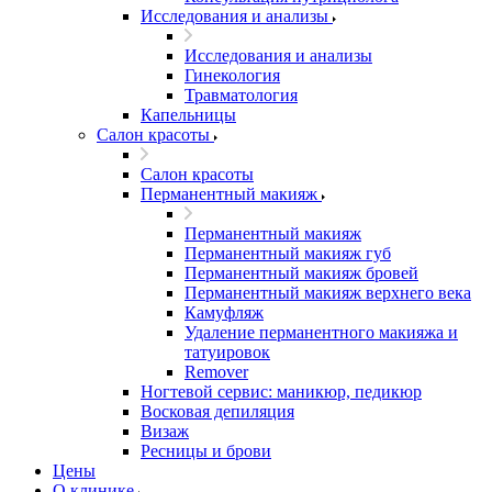
Исследования и анализы
Исследования и анализы
Гинекология
Травматология
Капельницы
Салон красоты
Салон красоты
Перманентный макияж
Перманентный макияж
Перманентный макияж губ
Перманентный макияж бровей
Перманентный макияж верхнего века
Камуфляж
Удаление перманентного макияжа и
татуировок
Remover
Ногтевой сервис: маникюр, педикюр
Восковая депиляция
Визаж
Ресницы и брови
Цены
О клинике