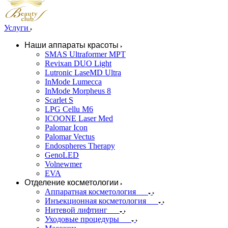
Услуги
Наши аппараты красоты
SMAS Ultraformer MPT
Revixan DUO Light
Lutronic LaseMD Ultra
InMode Lumecca
InMode Morpheus 8
Scarlet S
LPG Cellu M6
ICOONE Laser Med
Palomar Icon
Palomar Vectus
Endospheres Therapy
GenoLED
Volnewmer
EVA
Отделение косметологии
Аппаратная косметология
Инъекционная косметология
Нитевой лифтинг
Уходовые процедуры