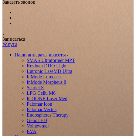
Заказать звонок
Записаться
Услуги
Наши аппараты красоты
SMAS Ultraformer MPT
Revixan DUO Light
Lutronic LaseMD Ultra
InMode Lumecca
InMode Morpheus 8
Scarlet S
LPG Cellu M6
ICOONE Laser Med
Palomar Icon
Palomar Vectus
Endospheres Therapy
GenoLED
Volnewmer
EVA