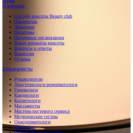
Цены
О клинике
О клубе красоты Beauty club
Пациентам
Лицензии
Политика
Надзорные организации
Наши аппараты красоты
Вопросы и ответы
Вакансии
Отзывы
Специалисты
Руководители
Анестезиологи-реаниматологи
Гинекологи
Кардиологи
Косметологи
Массажисты
Мастера ногтевого сервиса
Медицинские сестры
Онкодерматологи
Ортопеды
Отделение диагностики