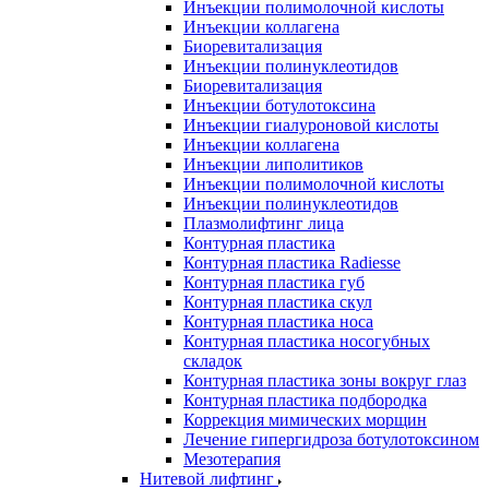
Инъекции полимолочной кислоты
Инъекции коллагена
Биоревитализация
Инъекции полинуклеотидов
Биоревитализация
Инъекции ботулотоксина
Инъекции гиалуроновой кислоты
Инъекции коллагена
Инъекции липолитиков
Инъекции полимолочной кислоты
Инъекции полинуклеотидов
Плазмолифтинг лица
Контурная пластика
Контурная пластика Radiesse
Контурная пластика губ
Контурная пластика скул
Контурная пластика носа
Контурная пластика носогубных
складок
Контурная пластика зоны вокруг глаз
Контурная пластика подбородка
Коррекция мимических морщин
Лечение гипергидроза ботулотоксином
Мезотерапия
Нитевой лифтинг