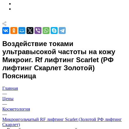
Воздействие токами
ультравысокой частоты на кожу
Микроиг. Rf лифтинг Scarlet (РФ
лифтинг Скарлет Золотой)
Поясница
Главная
—
Цены
—
Косметология
—
Микроигольчатый RF лифтинг Scarlet (Золотой РФ лифтинг
Скарлет)