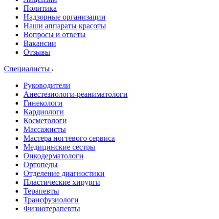
Политика
Надзорные организации
Наши аппараты красоты
Вопросы и ответы
Вакансии
Отзывы
Специалисты
Руководители
Анестезиологи-реаниматологи
Гинекологи
Кардиологи
Косметологи
Массажисты
Мастера ногтевого сервиса
Медицинские сестры
Онкодерматологи
Ортопеды
Отделение диагностики
Пластические хирурги
Терапевты
Трансфузиологи
Физиотерапевты