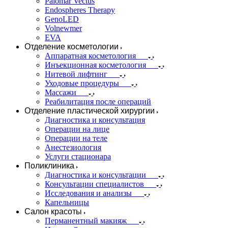
Palomar Vectus
Endospheres Therapy
GenoLED
Volnewmer
EVA
Отделение косметологии
Аппаратная косметология
Инъекционная косметология
Нитевой лифтинг
Уходовые процедуры
Массажи
Реабилитация после операций
Отделение пластической хирургии
Диагностика и консультация
Операции на лице
Операции на теле
Анестезиология
Услуги стационара
Поликлиника
Диагностика и консультации
Консультации специалистов
Исследования и анализы
Капельницы
Салон красоты
Перманентный макияж