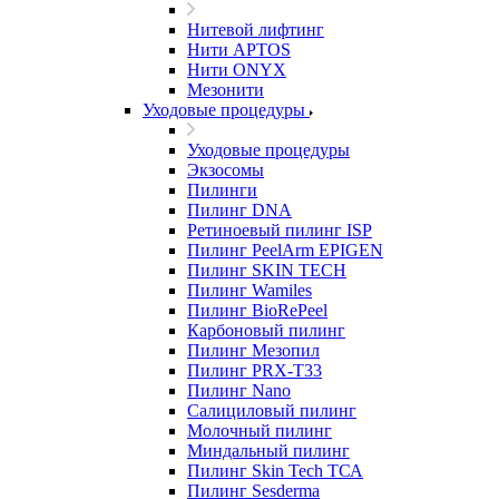
Нитевой лифтинг
Нити APTOS
Нити ONYX
Мезонити
Уходовые процедуры
Уходовые процедуры
Экзосомы
Пилинги
Пилинг DNA
Ретиноевый пилинг ISP
Пилинг PeelArm EPIGEN
Пилинг SKIN TECH
Пилинг Wamiles
Пилинг BioRePeel
Карбоновый пилинг
Пилинг Мезопил
Пилинг PRX-T33
Пилинг Nano
Салициловый пилинг
Молочный пилинг
Миндальный пилинг
Пилинг Skin Tech ТСА
Пилинг Sesderma