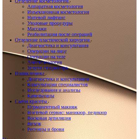
Отделение косметологии
Аппаратная косметология
Инъекционная косметология
Нитевой лифтинг
Уходовые процедуры
Массажи
Реабилитация после операций
Отделение пластической хирургии
Диагностика и консультация
Операции на лице
Операции на теле
Анестезиология
Услуги стационара
Поликлиника
Диагностика и консультации
Консультации специалистов
Исследования и анализы
Капельницы
Салон красоты
Перманентный макияж
Ногтевой сервис: маникюр, педикюр
Восковая депиляция
Визаж
Ресницы и брови