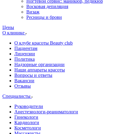
Ногтевой сервис: маникюр, педикюр
Восковая депиляция
Визаж
Ресницы и брови
Цены
О клинике
О клубе красоты Beauty club
Пациентам
Лицензии
Политика
Надзорные организации
Наши аппараты красоты
Вопросы и ответы
Вакансии
Отзывы
Специалисты
Руководители
Анестезиологи-реаниматологи
Гинекологи
Кардиологи
Косметологи
Массажисты