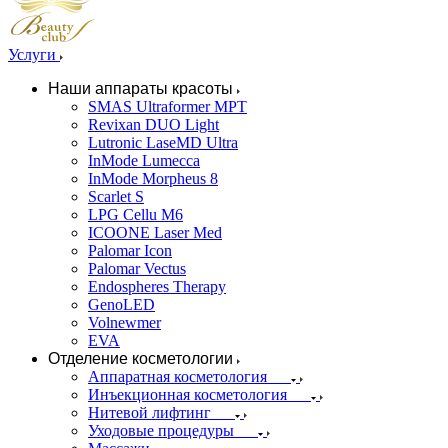
Услуги
Наши аппараты красоты
SMAS Ultraformer MPT
Revixan DUO Light
Lutronic LaseMD Ultra
InMode Lumecca
InMode Morpheus 8
Scarlet S
LPG Cellu M6
ICOONE Laser Med
Palomar Icon
Palomar Vectus
Endospheres Therapy
GenoLED
Volnewmer
EVA
Отделение косметологии
Аппаратная косметология
Инъекционная косметология
Нитевой лифтинг
Уходовые процедуры