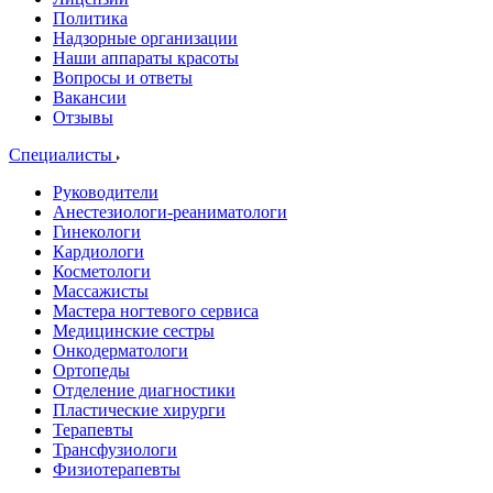
Политика
Надзорные организации
Наши аппараты красоты
Вопросы и ответы
Вакансии
Отзывы
Специалисты
Руководители
Анестезиологи-реаниматологи
Гинекологи
Кардиологи
Косметологи
Массажисты
Мастера ногтевого сервиса
Медицинские сестры
Онкодерматологи
Ортопеды
Отделение диагностики
Пластические хирурги
Терапевты
Трансфузиологи
Физиотерапевты