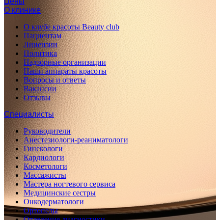
Цены
О клинике
О клубе красоты Beauty club
Пациентам
Лицензии
Политика
Надзорные организации
Наши аппараты красоты
Вопросы и ответы
Вакансии
Отзывы
Специалисты
Руководители
Анестезиологи-реаниматологи
Гинекологи
Кардиологи
Косметологи
Массажисты
Мастера ногтевого сервиса
Медицинские сестры
Онкодерматологи
Ортопеды
Отделение диагностики