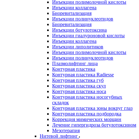
Инъекции полимолочной кислоты
Инъекции коллагена
Биоревитализация
Инъекции полинуклеотидов
Биоревитализация
Инъекции ботулотоксина
Инъекции гиалуроновой кислоты
Инъекции коллагена
Инъекции липолитиков
Инъекции полимолочной кислоты
Инъекции полинуклеотидов
Плазмолифтинг лица
Контурная пластика
Контурная пластика Radiesse
Контурная пластика губ
Контурная пластика скул
Контурная пластика носа
Контурная пластика носогубных
складок
Контурная пластика зоны вокруг глаз
Контурная пластика подбородка
Коррекция мимических морщин
Лечение гипергидроза ботулотоксином
Мезотерапия
Нитевой лифтинг