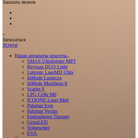
Заказать звонок
Записаться
Услуги
Наши аппараты красоты
SMAS Ultraformer MPT
Revixan DUO Light
Lutronic LaseMD Ultra
InMode Lumecca
InMode Morpheus 8
Scarlet S
LPG Cellu M6
ICOONE Laser Med
Palomar Icon
Palomar Vectus
Endospheres Therapy
GenoLED
Volnewmer
EVA