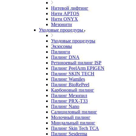
Нитевой лифтинг
Нити APTOS
Нити ONYX
Мезонити
Уходовые процедуры
Уходовые процедуры
Экзосомы
Пилинги
Пилинг DNA
Ретиноевый пилинг ISP
Пилинг PeelArm EPIGEN
Пилинг SKIN TECH
Пилинг Wamiles
Пилинг BioRePeel
Карбоновый пилинг
Пилинг Мезопил
Пилинг PRX-T33
Пилинг Nano
Салициловый пилинг
Молочный пилинг
Миндальный пилинг
Пилинг Skin Tech ТСА
Пилинг Sesderma