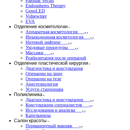
Palomar Vectus
Endospheres Therapy
GenoLED
Volnewmer
EVA
Отделение косметологии
Аппаратная косметология
Инъекционная косметология
Нитевой лифтинг
Уходовые процедуры
Массажи
Реабилитация после операций
Отделение пластической хирургии
Диагностика и консультация
Операции на лице
Операции на теле
Анестезиология
Услуги стационара
Поликлиника
Диагностика и консультации
Консультации специалистов
Исследования и анализы
Капельницы
Салон красоты
Перманентный макияж