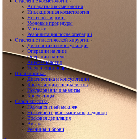
Отделение косметологии
Аппаратная косметология
Инъекционная косметология
Нитевой лифтинг
Уходовые процедуры
Массажи
Реабилитация после операций
Отделение пластической хирургии
Диагностика и консультация
Операции на лице
Операции на теле
Анестезиология
Услуги стационара
Поликлиника
Диагностика и консультации
Консультации специалистов
Исследования и анализы
Капельницы
Салон красоты
Перманентный макияж
Ногтевой сервис: маникюр, педикюр
Восковая депиляция
Визаж
Ресницы и брови