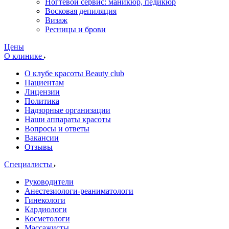
Ногтевой сервис: маникюр, педикюр
Восковая депиляция
Визаж
Ресницы и брови
Цены
О клинике
О клубе красоты Beauty club
Пациентам
Лицензии
Политика
Надзорные организации
Наши аппараты красоты
Вопросы и ответы
Вакансии
Отзывы
Специалисты
Руководители
Анестезиологи-реаниматологи
Гинекологи
Кардиологи
Косметологи
Массажисты