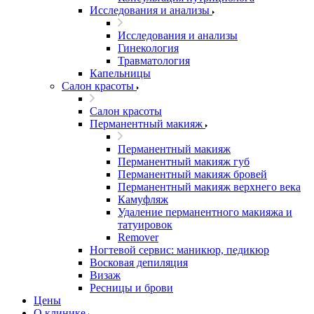
Исследования и анализы
Исследования и анализы
Гинекология
Травматология
Капельницы
Салон красоты
Салон красоты
Перманентный макияж
Перманентный макияж
Перманентный макияж губ
Перманентный макияж бровей
Перманентный макияж верхнего века
Камуфляж
Удаление перманентного макияжа и
татуировок
Remover
Ногтевой сервис: маникюр, педикюр
Восковая депиляция
Визаж
Ресницы и брови
Цены
О клинике