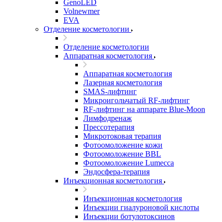
GenoLED
Volnewmer
EVA
Отделение косметологии
Отделение косметологии
Аппаратная косметология
Аппаратная косметология
Лазерная косметология
SMAS-лифтинг
Микроигольчатый RF-лифтинг
RF-лифтинг на аппарате Blue-Moon
Лимфодренаж
Прессотерапия
Микротоковая терапия
Фотоомоложение кожи
Фотоомоложение BBL
Фотоомоложение Lumecca
Эндосфера-терапия
Инъекционная косметология
Инъекционная косметология
Инъекции гиалуроновой кислоты
Инъекции ботулотоксинов