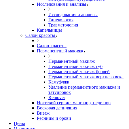
Исследования и анализы
Исследования и анализы
Гинекология
Травматология
Капельницы
Салон красоты
Салон красоты
Перманентный макияж
Перманентный макияж
Перманентный макияж губ
Перманентный макияж бровей
Перманентный макияж верхнего века
Камуфляж
Удаление перманентного макияжа и
татуировок
Remover
Ногтевой сервис: маникюр, педикюр
Восковая депиляция
Визаж
Ресницы и брови
Цены
О клинике