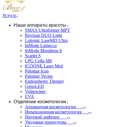
Услуги
Наши аппараты красоты
SMAS Ultraformer MPT
Revixan DUO Light
Lutronic LaseMD Ultra
InMode Lumecca
InMode Morpheus 8
Scarlet S
LPG Cellu M6
ICOONE Laser Med
Palomar Icon
Palomar Vectus
Endospheres Therapy
GenoLED
Volnewmer
EVA
Отделение косметологии
Аппаратная косметология
Инъекционная косметология
Нитевой лифтинг
Уходовые процедуры