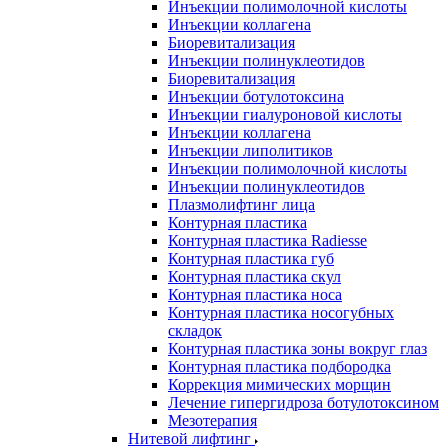
Инъекции полимолочной кислоты
Инъекции коллагена
Биоревитализация
Инъекции полинуклеотидов
Биоревитализация
Инъекции ботулотоксина
Инъекции гиалуроновой кислоты
Инъекции коллагена
Инъекции липолитиков
Инъекции полимолочной кислоты
Инъекции полинуклеотидов
Плазмолифтинг лица
Контурная пластика
Контурная пластика Radiesse
Контурная пластика губ
Контурная пластика скул
Контурная пластика носа
Контурная пластика носогубных
складок
Контурная пластика зоны вокруг глаз
Контурная пластика подбородка
Коррекция мимических морщин
Лечение гипергидроза ботулотоксином
Мезотерапия
Нитевой лифтинг