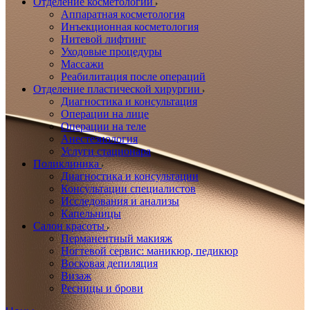
Отделение косметологии
Аппаратная косметология
Инъекционная косметология
Нитевой лифтинг
Уходовые процедуры
Массажи
Реабилитация после операций
Отделение пластической хирургии
Диагностика и консультация
Операции на лице
Операции на теле
Анестезиология
Услуги стационара
Поликлиника
Диагностика и консультации
Консультации специалистов
Исследования и анализы
Капельницы
Салон красоты
Перманентный макияж
Ногтевой сервис: маникюр, педикюр
Восковая депиляция
Визаж
Ресницы и брови