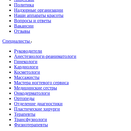
Политика
Надзорные организации
Наши аппараты красоты
Вопросы и ответы
Вакансии
Отзывы
Специалисты
Руководители
Анестезиологи-реаниматологи
Гинекологи
Кардиологи
Косметологи
Массажисты
Мастера ногтевого сервиса
Медицинские сестры
Онкодерматологи
Ортопеды
Отделение диагностики
Пластические хирурги
Терапевты
Трансфузиологи
Физиотерапевты