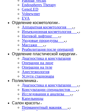
Palomar Vectus
Endospheres Therapy
GenoLED
Volnewmer
EVA
Отделение косметологии
Аппаратная косметология
Инъекционная косметология
Нитевой лифтинг
Уходовые процедуры
Массажи
Реабилитация после операций
Отделение пластической хирургии
Диагностика и консультация
Операции на лице
Операции на теле
Анестезиология
Услуги стационара
Поликлиника
Диагностика и консультации
Консультации специалистов
Исследования и анализы
Капельницы
Салон красоты
Перманентный макияж