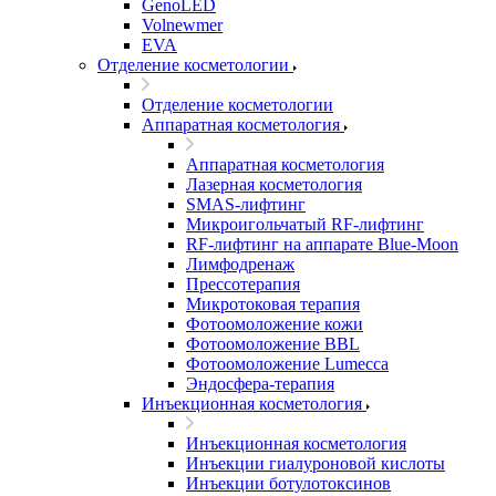
GenoLED
Volnewmer
EVA
Отделение косметологии
Отделение косметологии
Аппаратная косметология
Аппаратная косметология
Лазерная косметология
SMAS-лифтинг
Микроигольчатый RF-лифтинг
RF-лифтинг на аппарате Blue-Moon
Лимфодренаж
Прессотерапия
Микротоковая терапия
Фотоомоложение кожи
Фотоомоложение BBL
Фотоомоложение Lumecca
Эндосфера-терапия
Инъекционная косметология
Инъекционная косметология
Инъекции гиалуроновой кислоты
Инъекции ботулотоксинов