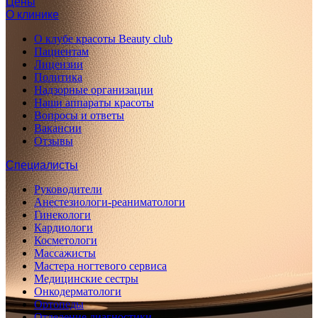
Цены
О клинике
О клубе красоты Beauty club
Пациентам
Лицензии
Политика
Надзорные организации
Наши аппараты красоты
Вопросы и ответы
Вакансии
Отзывы
Специалисты
Руководители
Анестезиологи-реаниматологи
Гинекологи
Кардиологи
Косметологи
Массажисты
Мастера ногтевого сервиса
Медицинские сестры
Онкодерматологи
Ортопеды
Отделение диагностики