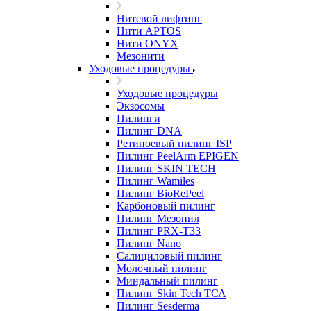
Нитевой лифтинг
Нити APTOS
Нити ONYX
Мезонити
Уходовые процедуры
Уходовые процедуры
Экзосомы
Пилинги
Пилинг DNA
Ретиноевый пилинг ISP
Пилинг PeelArm EPIGEN
Пилинг SKIN TECH
Пилинг Wamiles
Пилинг BioRePeel
Карбоновый пилинг
Пилинг Мезопил
Пилинг PRX-T33
Пилинг Nano
Салициловый пилинг
Молочный пилинг
Миндальный пилинг
Пилинг Skin Tech ТСА
Пилинг Sesderma