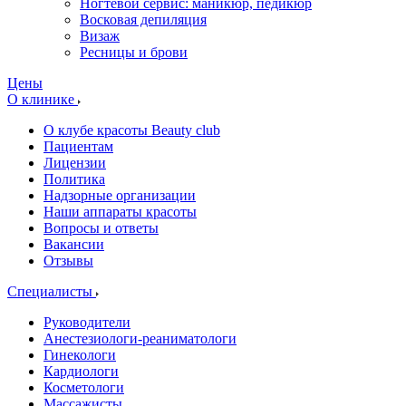
Ногтевой сервис: маникюр, педикюр
Восковая депиляция
Визаж
Ресницы и брови
Цены
О клинике
О клубе красоты Beauty club
Пациентам
Лицензии
Политика
Надзорные организации
Наши аппараты красоты
Вопросы и ответы
Вакансии
Отзывы
Специалисты
Руководители
Анестезиологи-реаниматологи
Гинекологи
Кардиологи
Косметологи
Массажисты