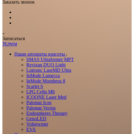
Заказать звонок
Записаться
Услуги
Наши аппараты красоты
SMAS Ultraformer MPT
Revixan DUO Light
Lutronic LaseMD Ultra
InMode Lumecca
InMode Morpheus 8
Scarlet S
LPG Cellu M6
ICOONE Laser Med
Palomar Icon
Palomar Vectus
Endospheres Therapy
GenoLED
Volnewmer
EVA