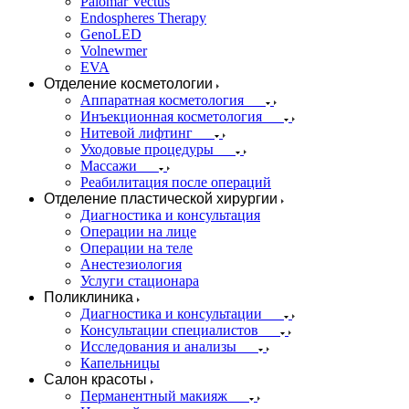
Palomar Vectus
Endospheres Therapy
GenoLED
Volnewmer
EVA
Отделение косметологии
Аппаратная косметология
Инъекционная косметология
Нитевой лифтинг
Уходовые процедуры
Массажи
Реабилитация после операций
Отделение пластической хирургии
Диагностика и консультация
Операции на лице
Операции на теле
Анестезиология
Услуги стационара
Поликлиника
Диагностика и консультации
Консультации специалистов
Исследования и анализы
Капельницы
Салон красоты
Перманентный макияж