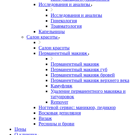
Исследования и анализы
Исследования и анализы
Гинекология
Травматология
Капельницы
Салон красоты
Салон красоты
Перманентный макияж
Перманентный макияж
Перманентный макияж губ
Перманентный макияж бровей
Перманентный макияж верхнего века
Камуфляж
Удаление перманентного макияжа и
татуировок
Remover
Ногтевой сервис: маникюр, педикюр
Восковая депиляция
Визаж
Ресницы и брови
Цены
О клинике