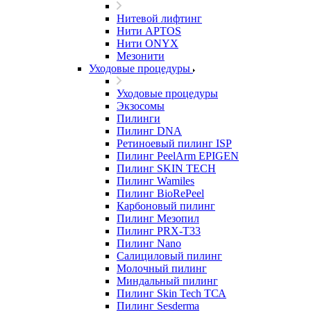
Нитевой лифтинг
Нити APTOS
Нити ONYX
Мезонити
Уходовые процедуры
Уходовые процедуры
Экзосомы
Пилинги
Пилинг DNA
Ретиноевый пилинг ISP
Пилинг PeelArm EPIGEN
Пилинг SKIN TECH
Пилинг Wamiles
Пилинг BioRePeel
Карбоновый пилинг
Пилинг Мезопил
Пилинг PRX-T33
Пилинг Nano
Салициловый пилинг
Молочный пилинг
Миндальный пилинг
Пилинг Skin Tech ТСА
Пилинг Sesderma