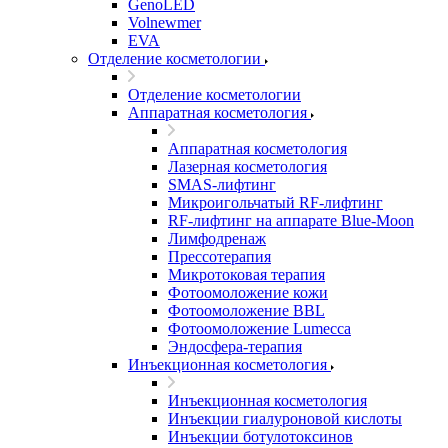
GenoLED
Volnewmer
EVA
Отделение косметологии
Отделение косметологии
Аппаратная косметология
Аппаратная косметология
Лазерная косметология
SMAS-лифтинг
Микроигольчатый RF-лифтинг
RF-лифтинг на аппарате Blue-Moon
Лимфодренаж
Прессотерапия
Микротоковая терапия
Фотоомоложение кожи
Фотоомоложение BBL
Фотоомоложение Lumecca
Эндосфера-терапия
Инъекционная косметология
Инъекционная косметология
Инъекции гиалуроновой кислоты
Инъекции ботулотоксинов