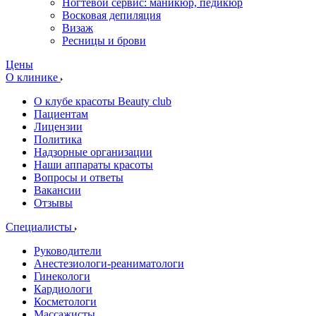
Ногтевой сервис: маникюр, педикюр
Восковая депиляция
Визаж
Ресницы и брови
Цены
О клинике
О клубе красоты Beauty club
Пациентам
Лицензии
Политика
Надзорные организации
Наши аппараты красоты
Вопросы и ответы
Вакансии
Отзывы
Специалисты
Руководители
Анестезиологи-реаниматологи
Гинекологи
Кардиологи
Косметологи
Массажисты