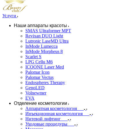
Услуги
Наши аппараты красоты
SMAS Ultraformer MPT
Revixan DUO Light
Lutronic LaseMD Ultra
InMode Lumecca
InMode Morpheus 8
Scarlet S
LPG Cellu M6
ICOONE Laser Med
Palomar Icon
Palomar Vectus
Endospheres Therapy
GenoLED
Volnewmer
EVA
Отделение косметологии
Аппаратная косметология
Инъекционная косметология
Нитевой лифтинг
Уходовые процедуры