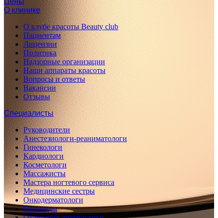
Цены
О клинике
О клубе красоты Beauty club
Пациентам
Лицензии
Политика
Надзорные организации
Наши аппараты красоты
Вопросы и ответы
Вакансии
Отзывы
Специалисты
Руководители
Анестезиологи-реаниматологи
Гинекологи
Кардиологи
Косметологи
Массажисты
Мастера ногтевого сервиса
Медицинские сестры
Онкодерматологи
Ортопеды
Отделение диагностики