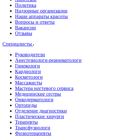
Политика
Надзорные организации
Наши аппараты красоты
Вопросы и ответы
Вакансии
Отзывы
Специалисты
Руководители
Анестезиологи-реаниматологи
Гинекологи
Кардиологи
Косметологи
Массажисты
Мастера ногтевого сервиса
Медицинские сестры
Онкодерматологи
Ортопеды
Отделение диагностики
Пластические хирурги
Терапевты
Трансфузиологи
Физиотерапевты