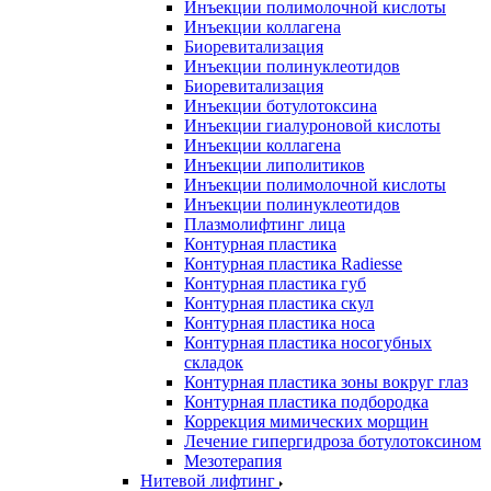
Инъекции полимолочной кислоты
Инъекции коллагена
Биоревитализация
Инъекции полинуклеотидов
Биоревитализация
Инъекции ботулотоксина
Инъекции гиалуроновой кислоты
Инъекции коллагена
Инъекции липолитиков
Инъекции полимолочной кислоты
Инъекции полинуклеотидов
Плазмолифтинг лица
Контурная пластика
Контурная пластика Radiesse
Контурная пластика губ
Контурная пластика скул
Контурная пластика носа
Контурная пластика носогубных
складок
Контурная пластика зоны вокруг глаз
Контурная пластика подбородка
Коррекция мимических морщин
Лечение гипергидроза ботулотоксином
Мезотерапия
Нитевой лифтинг