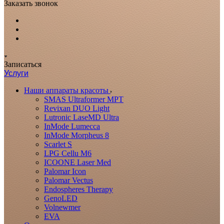
Заказать звонок
Записаться
Услуги
Наши аппараты красоты
SMAS Ultraformer MPT
Revixan DUO Light
Lutronic LaseMD Ultra
InMode Lumecca
InMode Morpheus 8
Scarlet S
LPG Cellu M6
ICOONE Laser Med
Palomar Icon
Palomar Vectus
Endospheres Therapy
GenoLED
Volnewmer
EVA