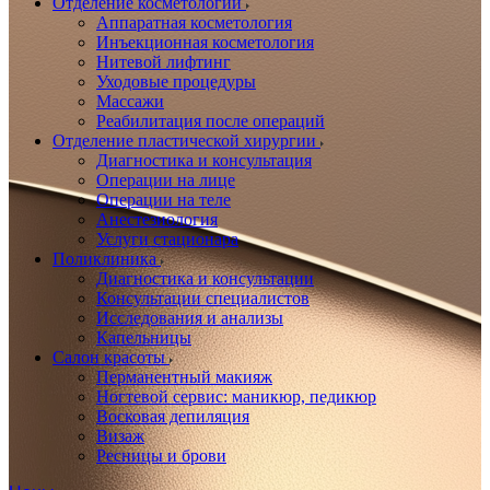
Отделение косметологии
Аппаратная косметология
Инъекционная косметология
Нитевой лифтинг
Уходовые процедуры
Массажи
Реабилитация после операций
Отделение пластической хирургии
Диагностика и консультация
Операции на лице
Операции на теле
Анестезиология
Услуги стационара
Поликлиника
Диагностика и консультации
Консультации специалистов
Исследования и анализы
Капельницы
Салон красоты
Перманентный макияж
Ногтевой сервис: маникюр, педикюр
Восковая депиляция
Визаж
Ресницы и брови