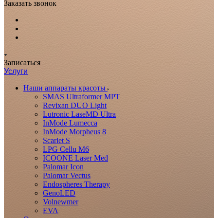
Заказать звонок
Записаться
Услуги
Наши аппараты красоты
SMAS Ultraformer MPT
Revixan DUO Light
Lutronic LaseMD Ultra
InMode Lumecca
InMode Morpheus 8
Scarlet S
LPG Cellu M6
ICOONE Laser Med
Palomar Icon
Palomar Vectus
Endospheres Therapy
GenoLED
Volnewmer
EVA