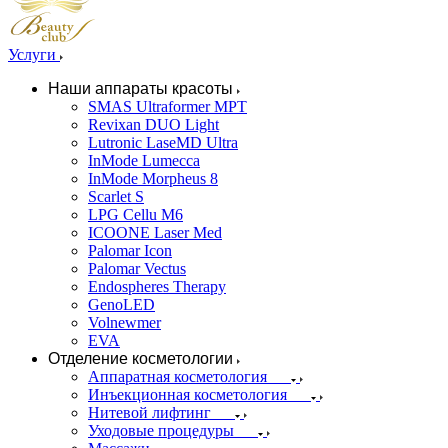
Услуги
Наши аппараты красоты
SMAS Ultraformer MPT
Revixan DUO Light
Lutronic LaseMD Ultra
InMode Lumecca
InMode Morpheus 8
Scarlet S
LPG Cellu M6
ICOONE Laser Med
Palomar Icon
Palomar Vectus
Endospheres Therapy
GenoLED
Volnewmer
EVA
Отделение косметологии
Аппаратная косметология
Инъекционная косметология
Нитевой лифтинг
Уходовые процедуры