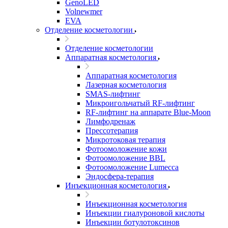
GenoLED
Volnewmer
EVA
Отделение косметологии
Отделение косметологии
Аппаратная косметология
Аппаратная косметология
Лазерная косметология
SMAS-лифтинг
Микроигольчатый RF-лифтинг
RF-лифтинг на аппарате Blue-Moon
Лимфодренаж
Прессотерапия
Микротоковая терапия
Фотоомоложение кожи
Фотоомоложение BBL
Фотоомоложение Lumecca
Эндосфера-терапия
Инъекционная косметология
Инъекционная косметология
Инъекции гиалуроновой кислоты
Инъекции ботулотоксинов