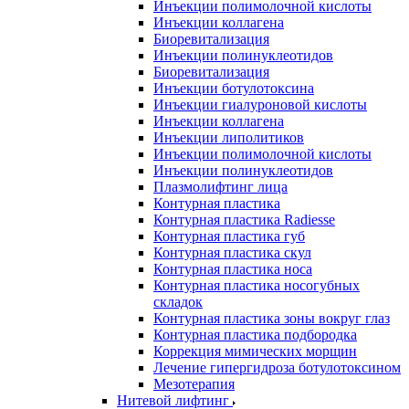
Инъекции полимолочной кислоты
Инъекции коллагена
Биоревитализация
Инъекции полинуклеотидов
Биоревитализация
Инъекции ботулотоксина
Инъекции гиалуроновой кислоты
Инъекции коллагена
Инъекции липолитиков
Инъекции полимолочной кислоты
Инъекции полинуклеотидов
Плазмолифтинг лица
Контурная пластика
Контурная пластика Radiesse
Контурная пластика губ
Контурная пластика скул
Контурная пластика носа
Контурная пластика носогубных
складок
Контурная пластика зоны вокруг глаз
Контурная пластика подбородка
Коррекция мимических морщин
Лечение гипергидроза ботулотоксином
Мезотерапия
Нитевой лифтинг