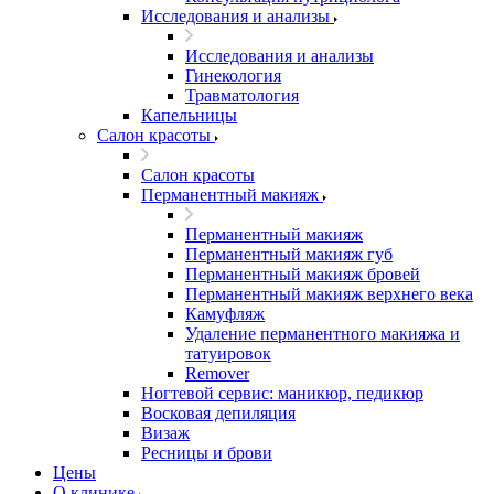
Исследования и анализы
Исследования и анализы
Гинекология
Травматология
Капельницы
Салон красоты
Салон красоты
Перманентный макияж
Перманентный макияж
Перманентный макияж губ
Перманентный макияж бровей
Перманентный макияж верхнего века
Камуфляж
Удаление перманентного макияжа и
татуировок
Remover
Ногтевой сервис: маникюр, педикюр
Восковая депиляция
Визаж
Ресницы и брови
Цены
О клинике