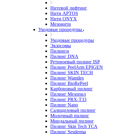
Нитевой лифтинг
Нити APTOS
Нити ONYX
Мезонити
Уходовые процедуры
Уходовые процедуры
Экзосомы
Пилинги
Пилинг DNA
Ретиноевый пилинг ISP
Пилинг PeelArm EPIGEN
Пилинг SKIN TECH
Пилинг Wamiles
Пилинг BioRePeel
Карбоновый пилинг
Пилинг Мезопил
Пилинг PRX-T33
Пилинг Nano
Салициловый пилинг
Молочный пилинг
Миндальный пилинг
Пилинг Skin Tech ТСА
Пилинг Sesderma