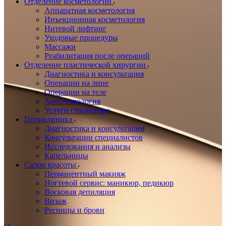
Отделение косметологии
Аппаратная косметология
Инъекционная косметология
Нитевой лифтинг
Уходовые процедуры
Массажи
Реабилитация после операций
Отделение пластической хирургии
Диагностика и консультация
Операции на лице
Операции на теле
Анестезиология
Услуги стационара
Поликлиника
Диагностика и консультации
Консультации специалистов
Исследования и анализы
Капельницы
Салон красоты
Перманентный макияж
Ногтевой сервис: маникюр, педикюр
Восковая депиляция
Визаж
Ресницы и брови