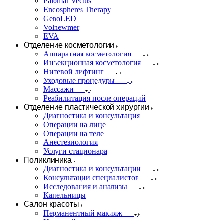
Palomar Vectus
Endospheres Therapy
GenoLED
Volnewmer
EVA
Отделение косметологии
Аппаратная косметология
Инъекционная косметология
Нитевой лифтинг
Уходовые процедуры
Массажи
Реабилитация после операций
Отделение пластической хирургии
Диагностика и консультация
Операции на лице
Операции на теле
Анестезиология
Услуги стационара
Поликлиника
Диагностика и консультации
Консультации специалистов
Исследования и анализы
Капельницы
Салон красоты
Перманентный макияж