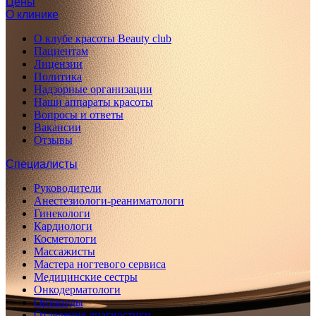
Цены
О клинике
О клубе красоты Beauty club
Пациентам
Лицензии
Политика
Надзорные организации
Наши аппараты красоты
Вопросы и ответы
Вакансии
Отзывы
Специалисты
Руководители
Анестезиологи-реаниматологи
Гинекологи
Кардиологи
Косметологи
Массажисты
Мастера ногтевого сервиса
Медицинские сестры
Онкодерматологи
Ортопеды
Отделение диагностики