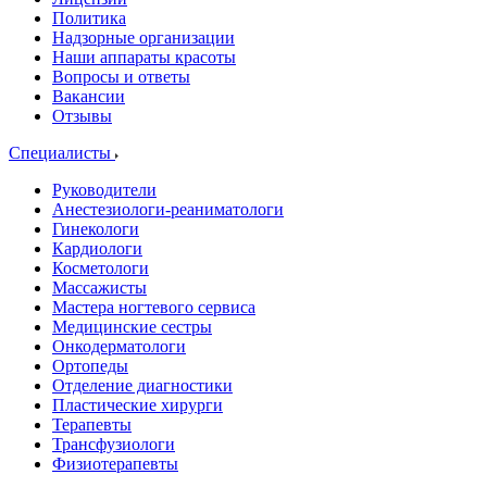
Политика
Надзорные организации
Наши аппараты красоты
Вопросы и ответы
Вакансии
Отзывы
Специалисты
Руководители
Анестезиологи-реаниматологи
Гинекологи
Кардиологи
Косметологи
Массажисты
Мастера ногтевого сервиса
Медицинские сестры
Онкодерматологи
Ортопеды
Отделение диагностики
Пластические хирурги
Терапевты
Трансфузиологи
Физиотерапевты