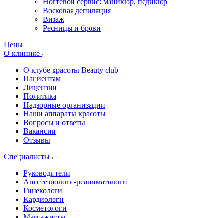
Ногтевой сервис: маникюр, педикюр
Восковая депиляция
Визаж
Ресницы и брови
Цены
О клинике
О клубе красоты Beauty club
Пациентам
Лицензии
Политика
Надзорные организации
Наши аппараты красоты
Вопросы и ответы
Вакансии
Отзывы
Специалисты
Руководители
Анестезиологи-реаниматологи
Гинекологи
Кардиологи
Косметологи
Массажисты