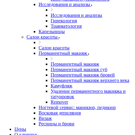
Исследования и анализы
Исследования и анализы
Гинекология
Травматология
Капельницы
Салон красоты
Салон красоты
Перманентный макияж
Перманентный макияж
Перманентный макияж губ
Перманентный макияж бровей
Перманентный макияж верхнего века
Камуфляж
Удаление перманентного макияжа и
татуировок
Remover
Ногтевой сервис: маникюр, педикюр
Восковая депиляция
Визаж
Ресницы и брови
Цены
О клинике