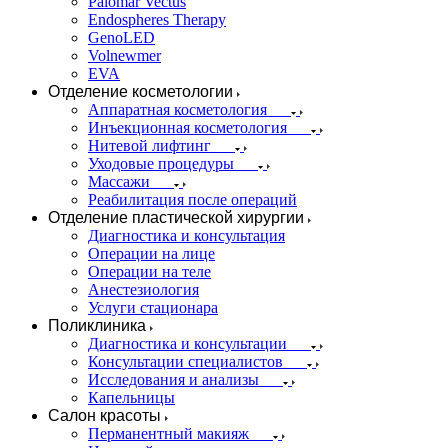
Palomar Vectus
Endospheres Therapy
GenoLED
Volnewmer
EVA
Отделение косметологии
Аппаратная косметология
Инъекционная косметология
Нитевой лифтинг
Уходовые процедуры
Массажи
Реабилитация после операций
Отделение пластической хирургии
Диагностика и консультация
Операции на лице
Операции на теле
Анестезиология
Услуги стационара
Поликлиника
Диагностика и консультации
Консультации специалистов
Исследования и анализы
Капельницы
Салон красоты
Перманентный макияж