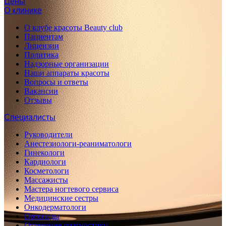
Цены
О клинике
О клубе красоты Beauty club
Пациентам
Лицензии
Политика
Надзорные организации
Наши аппараты красоты
Вопросы и ответы
Вакансии
Отзывы
Специалисты
Руководители
Анестезиологи-реаниматологи
Гинекологи
Кардиологи
Косметологи
Массажисты
Мастера ногтевого сервиса
Медицинские сестры
Онкодерматологи
Ортопеды
Отделение диагностики