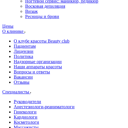
Ногтевой сервис: маникюр, педикюр
Восковая депиляция
Визаж
Ресницы и брови
Цены
О клинике
О клубе красоты Beauty club
Пациентам
Лицензии
Политика
Надзорные организации
Наши аппараты красоты
Вопросы и ответы
Вакансии
Отзывы
Специалисты
Руководители
Анестезиологи-реаниматологи
Гинекологи
Кардиологи
Косметологи
Массажисты