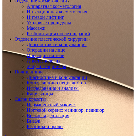
Отделение косметологии
Аппаратная косметология
Инъекционная косметология
Нитевой лифтинг
Уходовые процедуры
Массажи
Реабилитация после операций
Отделение пластической хирургии
Диагностика и консультация
Операции на лице
Операции на теле
Анестезиология
Услуги стационара
Поликлиника
Диагностика и консультации
Консультации специалистов
Исследования и анализы
Капельницы
Салон красоты
Перманентный макияж
Ногтевой сервис: маникюр, педикюр
Восковая депиляция
Визаж
Ресницы и брови