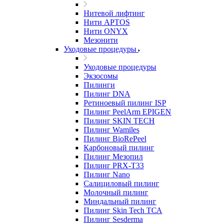
Нитевой лифтинг
Нити APTOS
Нити ONYX
Мезонити
Уходовые процедуры
Уходовые процедуры
Экзосомы
Пилинги
Пилинг DNA
Ретиноевый пилинг ISP
Пилинг PeelArm EPIGEN
Пилинг SKIN TECH
Пилинг Wamiles
Пилинг BioRePeel
Карбоновый пилинг
Пилинг Мезопил
Пилинг PRX-T33
Пилинг Nano
Салициловый пилинг
Молочный пилинг
Миндальный пилинг
Пилинг Skin Tech ТСА
Пилинг Sesderma