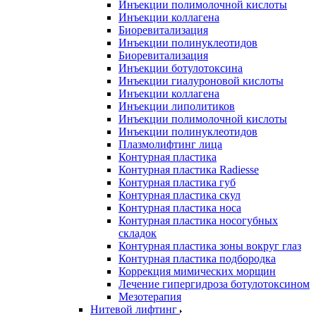
Инъекции полимолочной кислоты
Инъекции коллагена
Биоревитализация
Инъекции полинуклеотидов
Биоревитализация
Инъекции ботулотоксина
Инъекции гиалуроновой кислоты
Инъекции коллагена
Инъекции липолитиков
Инъекции полимолочной кислоты
Инъекции полинуклеотидов
Плазмолифтинг лица
Контурная пластика
Контурная пластика Radiesse
Контурная пластика губ
Контурная пластика скул
Контурная пластика носа
Контурная пластика носогубных
складок
Контурная пластика зоны вокруг глаз
Контурная пластика подбородка
Коррекция мимических морщин
Лечение гипергидроза ботулотоксином
Мезотерапия
Нитевой лифтинг