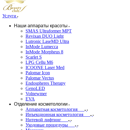
Услуги
Наши аппараты красоты
SMAS Ultraformer MPT
Revixan DUO Light
Lutronic LaseMD Ultra
InMode Lumecca
InMode Morpheus 8
Scarlet S
LPG Cellu M6
ICOONE Laser Med
Palomar Icon
Palomar Vectus
Endospheres Therapy
GenoLED
Volnewmer
EVA
Отделение косметологии
Аппаратная косметология
Инъекционная косметология
Нитевой лифтинг
Уходовые процедуры