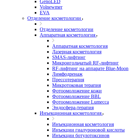
GenoLED
Volnewmer
EVA
Отделение косметологии
Отделение косметологии
Аппаратная косметология
Аппаратная косметология
Лазерная косметология
SMAS-лифтинг
Микроигольчатый RF-лифтинг
RF-лифтинг на аппарате Blue-Moon
Лимфодренаж
Прессотерапия
Микротоковая терапия
Фотоомоложение кожи
Фотоомоложение BBL
Фотоомоложение Lumecca
Эндосфера-терапия
Инъекционная косметология
Инъекционная косметология
Инъекции гиалуроновой кислоты
Инъекции ботулотоксинов