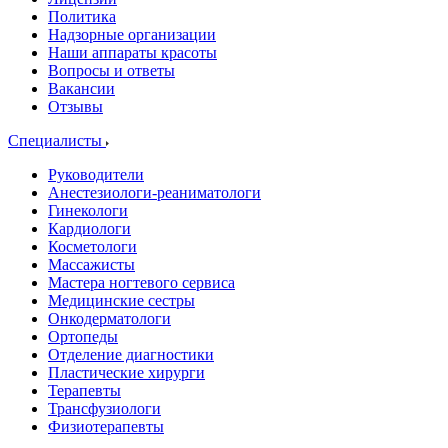
Политика
Надзорные организации
Наши аппараты красоты
Вопросы и ответы
Вакансии
Отзывы
Специалисты
Руководители
Анестезиологи-реаниматологи
Гинекологи
Кардиологи
Косметологи
Массажисты
Мастера ногтевого сервиса
Медицинские сестры
Онкодерматологи
Ортопеды
Отделение диагностики
Пластические хирурги
Терапевты
Трансфузиологи
Физиотерапевты