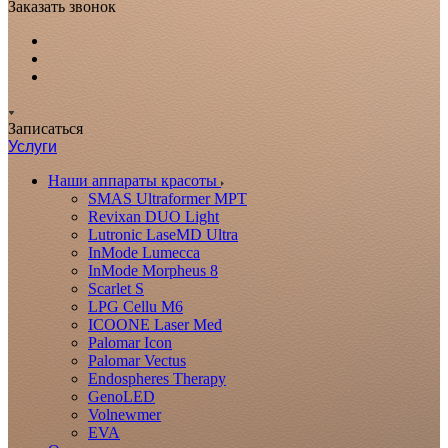
Заказать звонок
Записаться
Услуги
Наши аппараты красоты
SMAS Ultraformer MPT
Revixan DUO Light
Lutronic LaseMD Ultra
InMode Lumecca
InMode Morpheus 8
Scarlet S
LPG Cellu M6
ICOONE Laser Med
Palomar Icon
Palomar Vectus
Endospheres Therapy
GenoLED
Volnewmer
EVA