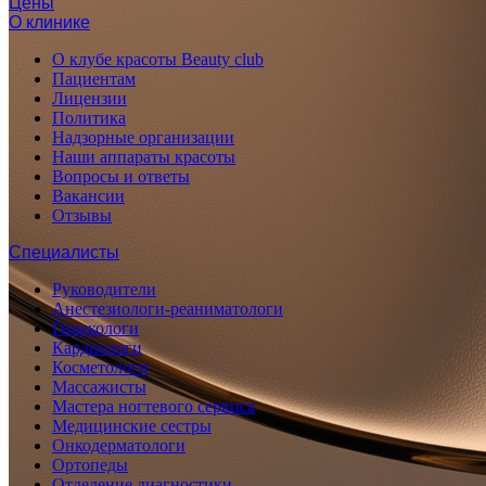
Цены
О клинике
О клубе красоты Beauty club
Пациентам
Лицензии
Политика
Надзорные организации
Наши аппараты красоты
Вопросы и ответы
Вакансии
Отзывы
Специалисты
Руководители
Анестезиологи-реаниматологи
Гинекологи
Кардиологи
Косметологи
Массажисты
Мастера ногтевого сервиса
Медицинские сестры
Онкодерматологи
Ортопеды
Отделение диагностики