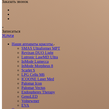
Заказать звонок
Записаться
Услуги
Наши аппараты красоты
SMAS Ultraformer MPT
Revixan DUO Light
Lutronic LaseMD Ultra
InMode Lumecca
InMode Morpheus 8
Scarlet S
LPG Cellu M6
ICOONE Laser Med
Palomar Icon
Palomar Vectus
Endospheres Therapy
GenoLED
Volnewmer
EVA