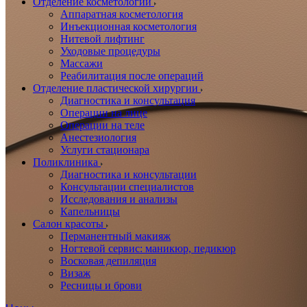
Отделение косметологии
Аппаратная косметология
Инъекционная косметология
Нитевой лифтинг
Уходовые процедуры
Массажи
Реабилитация после операций
Отделение пластической хирургии
Диагностика и консультация
Операции на лице
Операции на теле
Анестезиология
Услуги стационара
Поликлиника
Диагностика и консультации
Консультации специалистов
Исследования и анализы
Капельницы
Салон красоты
Перманентный макияж
Ногтевой сервис: маникюр, педикюр
Восковая депиляция
Визаж
Ресницы и брови